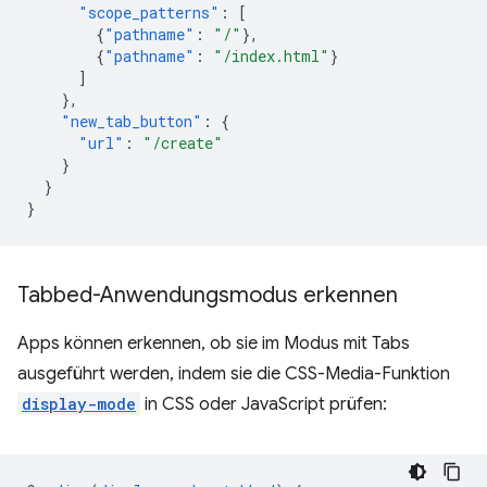
"scope_patterns"
:
[
{
"pathname"
:
"/"
},
{
"pathname"
:
"/index.html"
}
]
},
"new_tab_button"
:
{
"url"
:
"/create"
}
}
}
Tabbed-Anwendungsmodus erkennen
Apps können erkennen, ob sie im Modus mit Tabs
ausgeführt werden, indem sie die CSS-Media-Funktion
display-mode
in CSS oder JavaScript prüfen: