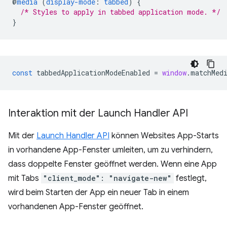
@
media
(
display-mode
:
tabbed
)
{
/* Styles to apply in tabbed application mode. */
}
const
tabbedApplicationModeEnabled
=
window
.
matchMed
Interaktion mit der Launch Handler API
Mit der
Launch Handler API
können Websites App-Starts
in vorhandene App-Fenster umleiten, um zu verhindern,
dass doppelte Fenster geöffnet werden. Wenn eine App
mit Tabs
"client_mode": "navigate-new"
festlegt,
wird beim Starten der App ein neuer Tab in einem
vorhandenen App-Fenster geöffnet.