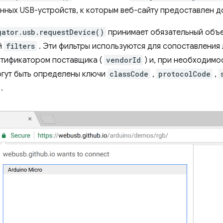
нных USB-устройств, к которым веб-сайту предоставлен д
gator.usb.requestDevice()
принимает обязательный объек
й
filters
. Эти фильтры используются для сопоставления
тификатором поставщика (
vendorId
) и, при необходимо
огут быть определены ключи
classCode
,
protocolCode
,
.