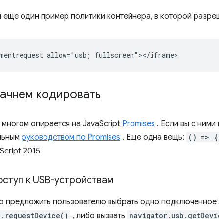
 еще один пример политики контейнера, в которой разре
начнем кодировать
 многом опирается на JavaScript
Promises
. Если вы с ними
ельным
руководством по Promises
. Еще одна вещь:
() => {
cript 2015.
оступ к USB-устройствам
о предложить пользователю выбрать одно подключенное
b.requestDevice()
, либо вызвать
navigator.usb.getDevi