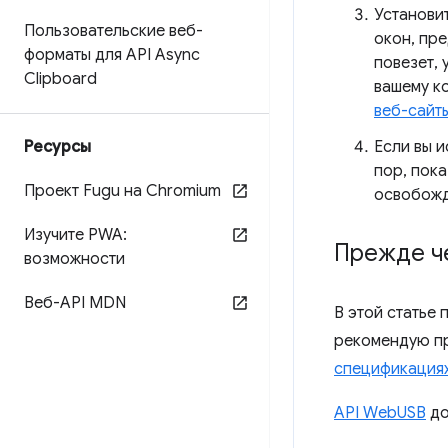
Установи
Пользовательские веб-
окон, пр
форматы для API Async
повезет,
Clipboard
вашему ко
веб-сайт
Ресурсы
Если вы и
пор, пока
Проект Fugu на Chromium
освобожд
Изучите PWA:
Прежде че
возможности
Веб-API MDN
В этой статье 
рекомендую п
спецификация
API WebUSB
до