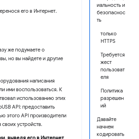
иальность и
еренося его в Интернет.
безопаснос
ть
только
HTTPS
азу же подумаете о
Требуется
вы, но вы найдете и другие
жест
пользоват
еля
борудования написания
ли ими воспользоваться. К
Политика
ствовал использованию этих
разрешен
ий
bUSB API: предоставить
ью этого API производители
Давайте
 своих устройств.
начнем
кодировать
и, выведя его в Интернет
.