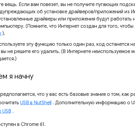
те вещь. Если вам повезет, вы не получите пугающих под
едупреждающих об установке драйверов/приложений из Ин
 установленные драйверы или приложения будут работать 
мпьютеру. (Помните, что Интернет создан для того, чтобы
ы
).
спользуете эту функцию только один раз, код останется н
 вы не решите его удалить. (В Интернете неиспользуемое 
ается.)
м я начну
предполагается, что у вас есть базовые знания о том, как р
рочитать
USB в NutShell
. Дополнительную информацию о US
х USB
.
ступен в Chrome 61.