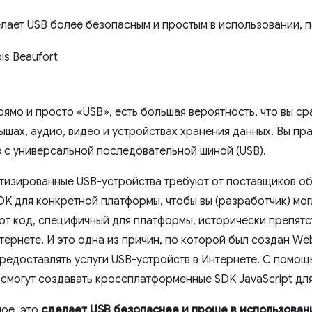
лает USB более безопасным и простым в использовании, п
is Beaufort
рямо и просто «USB», есть большая вероятность, что вы ср
ышах, аудио, видео и устройствах хранения данных. Вы пра
в с универсальной последовательной шиной (USB).
тизированные USB-устройства требуют от поставщиков о
DK для конкретной платформы, чтобы вы (разработчик) мог
от код, специфичный для платформы, исторически препят
тернете. И это одна из причин, по которой был создан We
редоставлять услуги USB-устройств в Интернете. С помощ
смогут создавать кроссплатформенные SDK JavaScript для
ное, это
сделает USB безопаснее и проще в использовани