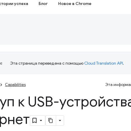
стории успеха
Блог
Новое в Chrome
Эта страница переведена с помощью
Cloud Translation API
.
Capabilities
Эта информац
уп к USB-устройств
рнет