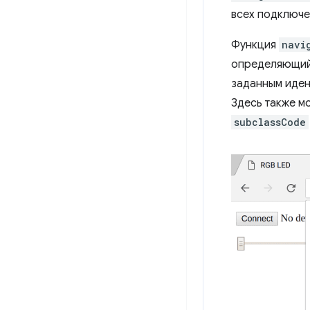
всех подключе
Функция
navi
определяющи
заданным иден
Здесь также м
subclassCode