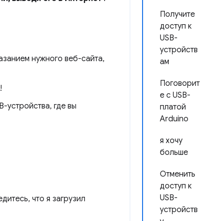
Получите
доступ к
USB-
устройств
азанием нужного веб-сайта,
ам
Поговорит
!
е с USB-
B-устройства, где вы
платой
Arduino
я хочу
больше
Отменить
доступ к
USB-
итесь, что я загрузил
устройств