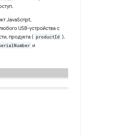
оступ.
т JavaScript,
 любого USB-устройства с
сти, продукта (
productId
).
serialNumber
и