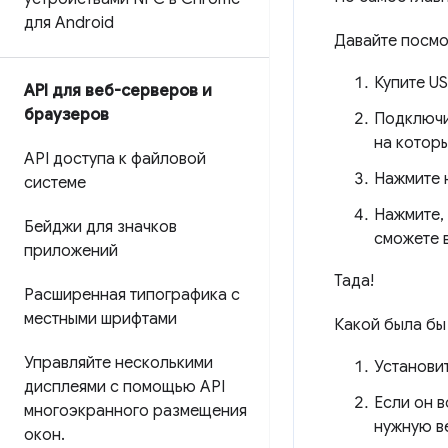
для Android
Давайте посмо
Купите U
API для веб-серверов и
браузеров
Подключи
на которы
API доступа к файловой
Нажмите н
системе
Нажмите, 
Бейджи для значков
сможете 
приложений
Тада!
Расширенная типографика с
местными шрифтами
Какой была бы
Управляйте несколькими
Установи
дисплеями с помощью API
Если он 
многоэкранного размещения
нужную в
окон
.