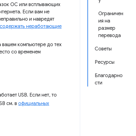
у
сказок ОС или всплывающих
тернета. Если вам не
Ограничен
неправильно и навредят
ия на
содержать неработающие
размер
перевода
а вашем компьютере до тех
Советы
место со временем
Ресурсы
Благодарно
сти
аботает USB. Если нет, то
B см. в
официальных