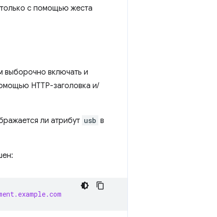
 только с помощью жеста
м выборочно включать и
помощью HTTP-заголовка и/
ображается ли атрибут
usb
в
шен:
ment.example.com