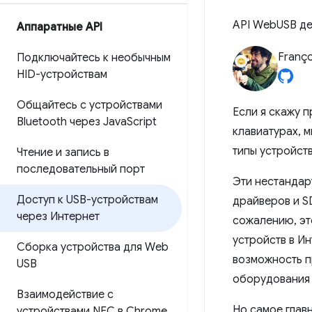
API WebUSB де
Аппаратные API
Franço
Подключайтесь к необычным
HID-устройствам
Общайтесь с устройствами
Если я скажу п
Bluetooth через Java
Script
клавиатурах, м
типы устройст
Чтение и запись в
последовательный порт
Эти нестандар
Доступ к USB-устройствам
драйверов и S
через Интернет
сожалению, эт
устройств в Ин
Сборка устройства для Web
возможность п
USB
оборудования 
Взаимодействие с
Но самое глав
устройствами NFC в Chrome