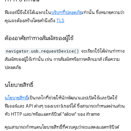
ฟีเจอร์นี้จึงใช้ได้เฉพาะใน
บริบทที่ปลอดภัย
เท่านั้น ซึ่งหมายความว่า
คุณจะต้องสร้างโดยคำนึงถึง
TLS
ต้องอาศัยท่าทางสัมผัสของผู้ใช้
navigator.usb.requestDevice()
จะเรียกใช้ได้ผ่านท่าทาง
สัมผัสของผู้ใช้เท่านั้น เช่น การสัมผัสหรือการคลิกเมาส์ เพื่อความ
ปลอดภัย
นโยบายสิทธิ์
นโยบายสิทธิ์
เป็นกลไกที่ช่วยให้นักพัฒนาแอปเปิดใช้และปิดใช้
ฟีเจอร์และ API ต่างๆ ของเบราว์เซอร์ได้ ซึ่งสามารถกําหนดผ่านส่วน
หัว HTTP และ/หรือแอตทริบิวต์ "allow" ของ iframe
คุณสามารถกำหนดนโยบายสิทธิ์ที่ควบคุมว่าจะแสดงแอตทริบิวต์