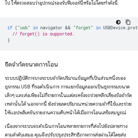
ไป ให้ตรวจสอบว่าอุปกรณ์รองรับฟีเจอร์นี้หรือไม่โดยทำดังนี้
if
(
"usb"
in
navigator
 && 
"forget"
in
USBDevice
.
prot
// forget() is supported.
}
ขีดจำกัดขนาดการโอน
ระบบปฏิบัติการบางระบบจำกัดปริมาณข้อมูลที่เป็นส่วนหนึ่งของ
ธุรกรรม USB ที่รอดำเนินการ การแยกข้อมูลออกเป็นธุรกรรมขนาด
เล็กๆ และส่งเพียงไม่กี่รายการในแต่ละครั้งจะช่วยหลีกเลี่ยงข้อจำกัด
เหล่านั้นได้ นอกจากนี้ ยังช่วยลดปริมาณหน่วยความจําที่ใช้และช่วย
ให้แอปพลิเคชันรายงานความคืบหน้าได้เมื่อการโอนเสร็จสมบูรณ์
เนื่องจากระบบจะดำเนินการโอนหลายรายการที่ส่งไปยังปลายทาง
ตามลำดับเสมอ คุณจึงปรับปรุงประสิทธิภาพการส่งผ่านได้โดยส่ง