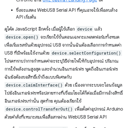
Chrome อ่าน
URL ของหน้า Landing Page
ได้
ซึ่งจะแสดง WebUSB Serial API ที่คุณอาจใช้เพื่อลบล้าง
API เริ่มต้น
ดูโค้ด JavaScript อีกครั้ง เมื่อผู้ใช้เลือก
device
แล้ว
device.open()
จะเรียกใช้ขั้นตอนเฉพาะแพลตฟอร์มทั้งหมด
เพื่อเริ่มเซสชันด้วยอุปกรณ์ USB จากนั้นฉันต้องเลือกการกำหนดค่า
USB ที่มีพร้อมใช้งานด้วย
device.selectConfiguration()
โปรดทราบว่าการกำหนดค่าจะระบุวิธีจ่ายไฟให้กับอุปกรณ์ ปริมาณ
การใช้พลังงานสูงสุด และจำนวนอินเทอร์เฟซ พูดถึงอินเทอร์เฟซ
ฉันยังต้องขอสิทธิ์เข้าถึงแบบพิเศษกับ
device.claimInterface()
ด้วย เนื่องจากระบบจะโอนข้อมูล
ไปยังอินเทอร์เฟซหรือปลายทางที่เชื่อมโยงได้ก็ต่อเมื่อมีการอ้างสิทธิ์
อินเทอร์เฟซเท่านั้น สุดท้าย คุณต้องเรียกใช้
device.controlTransferOut()
เพื่อตั้งค่าอุปกรณ์ Arduino
ด้วยคำสั่งที่เหมาะสมเพื่อสื่อสารผ่าน WebUSB Serial API