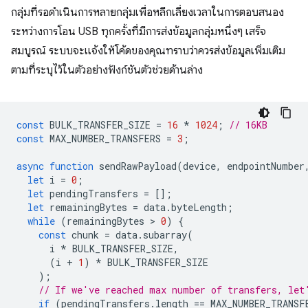
กลุ่มที่รอดำเนินการหลายกลุ่มเพื่อหลีกเลี่ยงเวลาในการตอบสนอง
ระหว่างการโอน USB ทุกครั้งที่มีการส่งข้อมูลกลุ่มหนึ่งๆ เสร็จ
สมบูรณ์ ระบบจะแจ้งให้โค้ดของคุณทราบว่าควรส่งข้อมูลเพิ่มเติม
ตามที่ระบุไว้ในตัวอย่างฟังก์ชันตัวช่วยด้านล่าง
const
BULK_TRANSFER_SIZE
=
16
*
1024
;
// 16KB
const
MAX_NUMBER_TRANSFERS
=
3
;
async
function
sendRawPayload
(
device
,
endpointNumber
let
i
=
0
;
let
pendingTransfers
=
[];
let
remainingBytes
=
data
.
byteLength
;
while
(
remainingBytes
 > 
0
)
{
const
chunk
=
data
.
subarray
(
i
*
BULK_TRANSFER_SIZE
,
(
i
+
1
)
*
BULK_TRANSFER_SIZE
);
// If we've reached max number of transfers, let
if
(
pendingTransfers
.
length
==
MAX_NUMBER_TRANSF