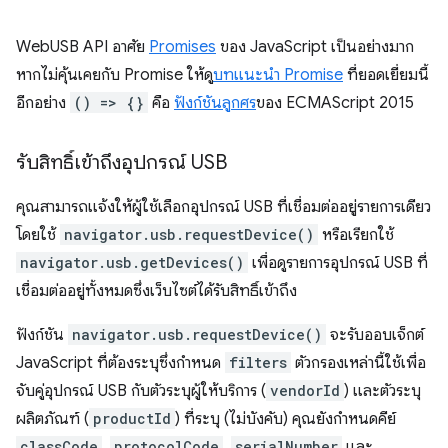
WebUSB API อาศัย
Promises
ของ JavaScript เป็นอย่างมาก
หากไม่คุ้นเคยกับ Promise ให้ดู
บทแนะนำ Promise
ที่ยอดเยี่ยมนี้
อีกอย่าง
() => {}
คือ
ฟังก์ชันลูกศร
ของ ECMAScript 2015
รับสิทธิ์เข้าถึงอุปกรณ์ USB
คุณสามารถแจ้งให้ผู้ใช้เลือกอุปกรณ์ USB ที่เชื่อมต่ออยู่รายการเดียว
โดยใช้
navigator.usb.requestDevice()
หรือเรียกใช้
navigator.usb.getDevices()
เพื่อดูรายการอุปกรณ์ USB ที่
เชื่อมต่ออยู่ทั้งหมดซึ่งเว็บไซต์ได้รับสิทธิ์เข้าถึง
ฟังก์ชัน
navigator.usb.requestDevice()
จะรับออบเจ็กต์
JavaScript ที่ต้องระบุซึ่งกำหนด
filters
ตัวกรองเหล่านี้ใช้เพื่อ
จับคู่อุปกรณ์ USB กับตัวระบุผู้ให้บริการ (
vendorId
) และตัวระบุ
ผลิตภัณฑ์ (
productId
) ที่ระบุ (ไม่บังคับ) คุณยังกําหนดคีย์
classCode
,
protocolCode
,
serialNumber
และ