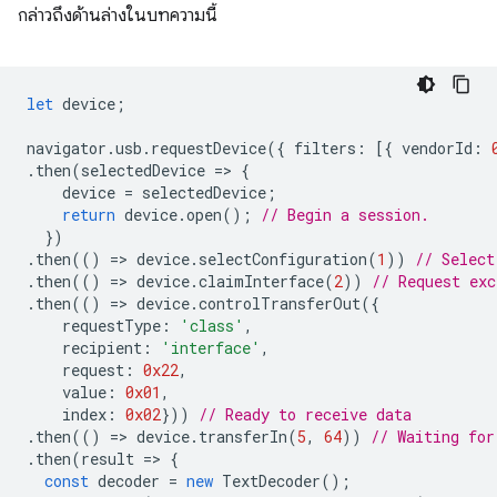
กล่าวถึงด้านล่างในบทความนี้
let
device
;
navigator
.
usb
.
requestDevice
({
filters
:
[{
vendorId
:
.
then
(
selectedDevice
=
>
{
device
=
selectedDevice
;
return
device
.
open
();
// Begin a session.
})
.
then
(()
=
>
device
.
selectConfiguration
(
1
))
// Select
.
then
(()
=
>
device
.
claimInterface
(
2
))
// Request exc
.
then
(()
=
>
device
.
controlTransferOut
({
requestType
:
'class'
,
recipient
:
'interface'
,
request
:
0x22
,
value
:
0x01
,
index
:
0x02
}))
// Ready to receive data
.
then
(()
=
>
device
.
transferIn
(
5
,
64
))
// Waiting for
.
then
(
result
=
>
{
const
decoder
=
new
TextDecoder
();