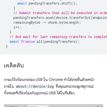
await
pendingTransfers
.
shift
();
}
// Submit transfers that will be executed in ord
pendingTransfers
.
push
(
device
.
transferOut
(
endpoin
remainingBytes
-=
chunk
.
byteLength
;
i
++
;
}
// And wait for last remaining transfers to comple
await
Promise
.
all
(
pendingTransfers
);
}
เคล็ดลับ
การแก้ไขข้อบกพร่อง USB ใน Chrome ทำได้ง่ายขึ้นด้วยหน้า
ภายใน
about://device-log
ซึ่งคุณสามารถดูเหตุการณ์
ทั้งหมดที่เกี่ยวข้องกับอุปกรณ์ USB ได้ในที่เดียว