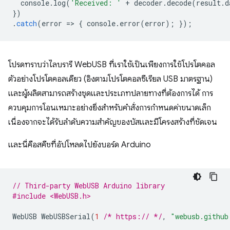
console
.
log
(
'Received: '
+
decoder
.
decode
(
result
.
d
})
.
catch
(
error
=
>
{
console
.
error
(
error
);
});
โปรดทราบว่าไลบรารี WebUSB ที่เราใช้เป็นเพียงการใช้โปรโตคอล
ตัวอย่างโปรโตคอลเดียว (อิงตามโปรโตคอลซีเรียล USB มาตรฐาน)
และผู้ผลิตสามารถสร้างชุดและประเภทปลายทางที่ต้องการได้ การ
ควบคุมการโอนเหมาะอย่างยิ่งสําหรับคําสั่งการกําหนดค่าขนาดเล็ก
เนื่องจากจะได้รับลําดับความสําคัญของบัสและมีโครงสร้างที่ชัดเจน
และนี่คือสคีชที่อัปโหลดไปยังบอร์ด Arduino
// Third-party WebUSB Arduino library
#include <WebUSB.h>
WebUSB
WebUSBSerial
(
1
/* https:// */
,
"webusb.github