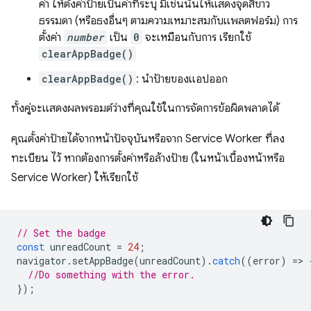
ค่า ให้ตั้งค่าป้ายเป็นค่าที่ระบุ มิเช่นนั้นให้แสดงจุดสีขาว
ธรรมดา (หรือธงอื่นๆ ตามความเหมาะสมกับแพลตฟอร์ม) การ
ตั้งค่า
number
เป็น
0
จะเหมือนกับการ เรียกใช้
clearAppBadge()
clearAppBadge()
: นำป้ายของแอปออก
ทั้งคู่จะแสดงผลพรอมต์ว่างที่คุณใช้ในการจัดการข้อผิดพลาดได้
คุณตั้งค่าป้ายได้จากหน้าปัจจุบันหรือจาก Service Worker ที่ลง
ทะเบียน ไว้ หากต้องการตั้งค่าหรือล้างป้าย (ในหน้าเบื้องหน้าหรือ
Service Worker) ให้เรียกใช้
// Set the badge
const
unreadCount
=
24
;
navigator
.
setAppBadge
(
unreadCount
).
catch
((
error
)
=
>
//Do something with the error.
});