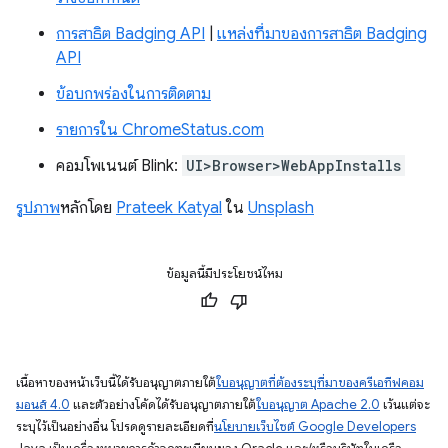
การสาธิต Badging API
|
แหล่งที่มาของการสาธิต Badging
API
ข้อบกพร่องในการติดตาม
รายการใน ChromeStatus.com
คอมโพเนนต์ Blink:
UI>Browser>WebAppInstalls
รูปภาพ
หลักโดย
Prateek Katyal
ใน
Unsplash
ข้อมูลนี้มีประโยชน์ไหม
เนื้อหาของหน้าเว็บนี้ได้รับอนุญาตภายใต้
ใบอนุญาตที่ต้องระบุที่มาของครีเอทีฟคอม
มอนส์ 4.0
และตัวอย่างโค้ดได้รับอนุญาตภายใต้
ใบอนุญาต Apache 2.0
เว้นแต่จะ
ระบุไว้เป็นอย่างอื่น โปรดดูรายละเอียดที่
นโยบายเว็บไซต์ Google Developers