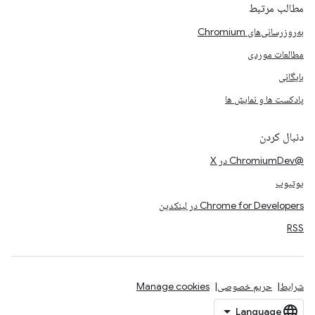
مطالب مرتبط
به‌روزرسانی‌های Chromium
مطالعات موردی
بایگانی
پادکست ها و نمایش ها
دنبال کردن
@ChromiumDev در X
یوتیوب
Chrome for Developers در لینکدین
RSS
شرایط
حریم خصوصی
Manage cookies