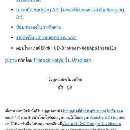
การสาธิต Badging API
|
แหล่งที่มาของการสาธิต Badging
API
ข้อบกพร่องในการติดตาม
รายการใน ChromeStatus.com
คอมโพเนนต์ Blink:
UI>Browser>WebAppInstalls
รูปภาพ
หลักโดย
Prateek Katyal
ใน
Unsplash
ข้อมูลนี้มีประโยชน์ไหม
เนื้อหาของหน้าเว็บนี้ได้รับอนุญาตภายใต้
ใบอนุญาตที่ต้องระบุที่มาของครีเอทีฟคอม
มอนส์ 4.0
และตัวอย่างโค้ดได้รับอนุญาตภายใต้
ใบอนุญาต Apache 2.0
เว้นแต่จะ
ระบุไว้เป็นอย่างอื่น โปรดดูรายละเอียดที่
นโยบายเว็บไซต์ Google Developers