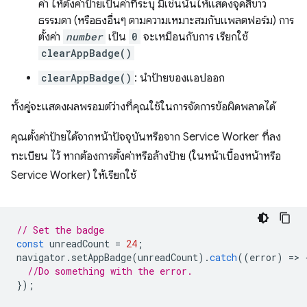
ค่า ให้ตั้งค่าป้ายเป็นค่าที่ระบุ มิเช่นนั้นให้แสดงจุดสีขาว
ธรรมดา (หรือธงอื่นๆ ตามความเหมาะสมกับแพลตฟอร์ม) การ
ตั้งค่า
number
เป็น
0
จะเหมือนกับการ เรียกใช้
clearAppBadge()
clearAppBadge()
: นำป้ายของแอปออก
ทั้งคู่จะแสดงผลพรอมต์ว่างที่คุณใช้ในการจัดการข้อผิดพลาดได้
คุณตั้งค่าป้ายได้จากหน้าปัจจุบันหรือจาก Service Worker ที่ลง
ทะเบียน ไว้ หากต้องการตั้งค่าหรือล้างป้าย (ในหน้าเบื้องหน้าหรือ
Service Worker) ให้เรียกใช้
// Set the badge
const
unreadCount
=
24
;
navigator
.
setAppBadge
(
unreadCount
).
catch
((
error
)
=
>
//Do something with the error.
});