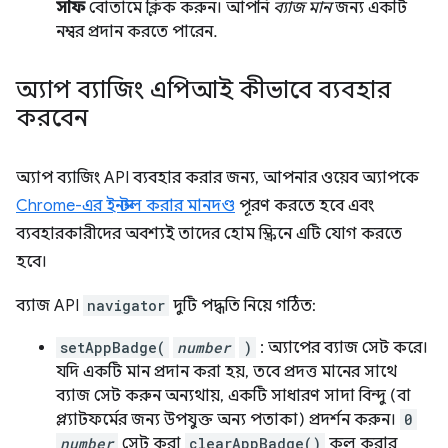
সাফ
বোতামে ক্লিক করুন। আপনি
ব্যাজ মান
জন্য একটি
নম্বর প্রদান করতে পারেন.
অ্যাপ ব্যাজিং এপিআই কীভাবে ব্যবহার
করবেন
অ্যাপ ব্যাজিং API ব্যবহার করার জন্য, আপনার ওয়েব অ্যাপকে
Chrome-এর ইনস্টল করার মানদণ্ড
পূরণ করতে হবে এবং
ব্যবহারকারীদের অবশ্যই তাদের হোম স্ক্রিনে এটি যোগ করতে
হবে।
ব্যাজ API
navigator
দুটি পদ্ধতি নিয়ে গঠিত:
setAppBadge(
number
)
: অ্যাপের ব্যাজ সেট করে।
যদি একটি মান প্রদান করা হয়, তবে প্রদত্ত মানের সাথে
ব্যাজ সেট করুন অন্যথায়, একটি সাধারণ সাদা বিন্দু (বা
প্ল্যাটফর্মের জন্য উপযুক্ত অন্য পতাকা) প্রদর্শন করুন।
0
number
সেট করা
clearAppBadge()
কল করার