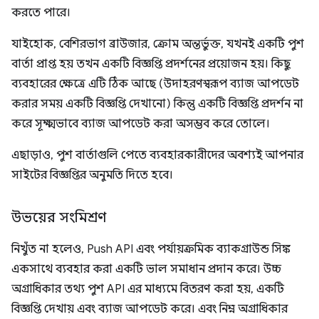
করতে পারে।
যাইহোক, বেশিরভাগ ব্রাউজার, ক্রোম অন্তর্ভুক্ত, যখনই একটি পুশ
বার্তা প্রাপ্ত হয় তখন একটি বিজ্ঞপ্তি প্রদর্শনের প্রয়োজন হয়। কিছু
ব্যবহারের ক্ষেত্রে এটি ঠিক আছে (উদাহরণস্বরূপ ব্যাজ আপডেট
করার সময় একটি বিজ্ঞপ্তি দেখানো) কিন্তু একটি বিজ্ঞপ্তি প্রদর্শন না
করে সূক্ষ্মভাবে ব্যাজ আপডেট করা অসম্ভব করে তোলে।
এছাড়াও, পুশ বার্তাগুলি পেতে ব্যবহারকারীদের অবশ্যই আপনার
সাইটের বিজ্ঞপ্তির অনুমতি দিতে হবে।
উভয়ের সংমিশ্রণ
নিখুঁত না হলেও, Push API এবং পর্যায়ক্রমিক ব্যাকগ্রাউন্ড সিঙ্ক
একসাথে ব্যবহার করা একটি ভাল সমাধান প্রদান করে। উচ্চ
অগ্রাধিকার তথ্য পুশ API এর মাধ্যমে বিতরণ করা হয়, একটি
বিজ্ঞপ্তি দেখায় এবং ব্যাজ আপডেট করে। এবং নিম্ন অগ্রাধিকার