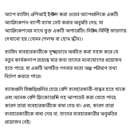
অ্যাপ ব্যাজিং এপিআই ইনস্টল করা ওয়েব অ্যাপগুলিকে একটি
অ্যাপ্লিকেশন-ব্যাপী ব্যাজ সেট করার অনুমতি দেয়, যা
অ্যাপ্লিকেশনের সাথে যুক্ত একটি অপারেটিং-সিস্টেম-নির্দিষ্ট জায়গায়
দেখানো হয় (যেমন শেলফ বা হোম স্ক্রীন)।
ব্যাজিং ব্যবহারকারীকে সূক্ষ্মভাবে অবহিত করা সহজ করে যে
নতুন কার্যকলাপ রয়েছে যার জন্য তাদের মনোযোগের প্রয়োজন
হতে পারে, বা একটি অপঠিত গণনার মতো অল্প পরিমাণ তথ্য
নির্দেশ করতে পারে।
ব্যাজগুলি বিজ্ঞপ্তিগুলির চেয়ে বেশি ব্যবহারকারী-বান্ধব হতে থাকে
এবং অনেক বেশি ফ্রিকোয়েন্সি সহ আপডেট করা যেতে পারে,
কারণ তারা ব্যবহারকারীকে বাধা দেয় না। এবং, কারণ তারা
ব্যবহারকারীকে বাধা দেয় না, তাদের ব্যবহারকারীর অনুমতির
প্রয়োজন নেই।