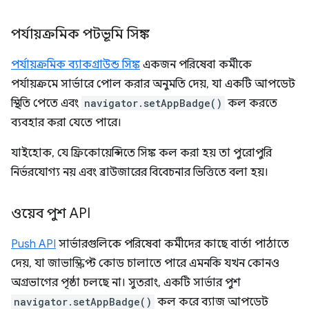
পর্যায়ক্রমিক পটভূমি সিঙ্ক
পর্যায়ক্রমিক ব্যাকগ্রাউন্ড সিঙ্ক
একজন পরিষেবা কর্মীকে
পর্যায়ক্রমে সার্ভারে পোল করার অনুমতি দেয়, যা একটি আপডেট
স্থিতি পেতে এবং
navigator.setAppBadge()
কল করতে
ব্যবহার করা যেতে পারে।
যাইহোক, যে ফ্রিকোয়েন্সিতে সিঙ্ক কল করা হয় তা পুরোপুরি
নির্ভরযোগ্য নয় এবং ব্রাউজারের বিবেচনার ভিত্তিতে বলা হয়।
ওয়েব পুশ API
Push API
সার্ভারগুলিকে পরিষেবা কর্মীদের কাছে বার্তা পাঠাতে
দেয়, যা জাভাস্ক্রিপ্ট কোড চালাতে পারে এমনকি যখন কোনও
অগ্রভাগের পৃষ্ঠা চলছে না। সুতরাং, একটি সার্ভার পুশ
navigator.setAppBadge()
কল করে ব্যাজ আপডেট