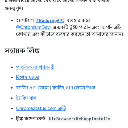
ব্রাউজার বিক্রেতাদের দেখায় যে তাদের সমর্থন করা কতটা
গুরুত্বপূর্ণ৷
হ্যাশট্যাগ
#BadgingAPI
ব্যবহার করে
@ChromiumDev-
এ একটি টুইট পাঠান এবং আপনি এটি
কোথায় এবং কীভাবে ব্যবহার করছেন তা আমাদের জানান।
সহায়ক লিঙ্ক
পাবলিক ব্যাখ্যাকারী
বিশেষ খসড়া
ব্যাজিং API ডেমো
|
ব্যাজিং API ডেমো উৎস
ট্র্যাকিং বাগ
ChromeStatus.com এন্ট্রি
ব্লিঙ্ক কম্পোনেন্ট:
UI>Browser>WebAppInstalls