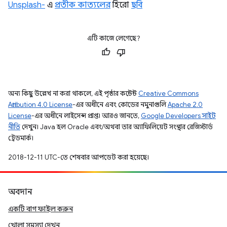
Unsplash-
এ
প্রতীক কাত্যলের
হিরো
ছবি
এটি কাজে লেগেছে?
অন্য কিছু উল্লেখ না করা থাকলে, এই পৃষ্ঠার কন্টেন্ট
Creative Commons
Attribution 4.0 License
-এর অধীনে এবং কোডের নমুনাগুলি
Apache 2.0
License
-এর অধীনে লাইসেন্স প্রাপ্ত। আরও জানতে,
Google Developers সাইট
নীতি
দেখুন। Java হল Oracle এবং/অথবা তার অ্যাফিলিয়েট সংস্থার রেজিস্টার্ড
ট্রেডমার্ক।
2018-12-11 UTC-তে শেষবার আপডেট করা হয়েছে।
অবদান
একটি বাগ ফাইল করুন
খোলা সমস্যা দেখুন