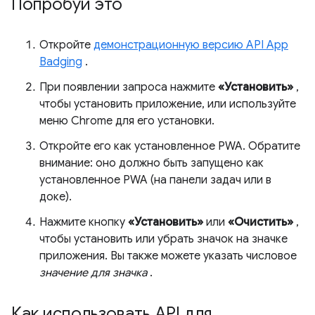
Попробуй это
Откройте
демонстрационную версию API App
Badging
.
При появлении запроса нажмите
«Установить»
,
чтобы установить приложение, или используйте
меню Chrome для его установки.
Откройте его как установленное PWA. Обратите
внимание: оно должно быть запущено как
установленное PWA (на панели задач или в
доке).
Нажмите кнопку
«Установить»
или
«Очистить»
,
чтобы установить или убрать значок на значке
приложения. Вы также можете указать числовое
значение для значка
.
Как использовать API для