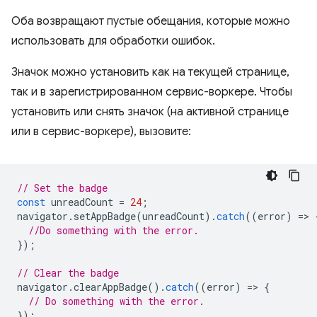
Оба возвращают пустые обещания, которые можно
использовать для обработки ошибок.
Значок можно установить как на текущей странице,
так и в зарегистрированном сервис-воркере. Чтобы
установить или снять значок (на активной странице
или в сервис-воркере), вызовите:
// Set the badge
const
unreadCount
=
24
;
navigator
.
setAppBadge
(
unreadCount
).
catch
((
error
)
=
>
//Do something with the error.
});
// Clear the badge
navigator
.
clearAppBadge
().
catch
((
error
)
=
>
{
// Do something with the error.
});