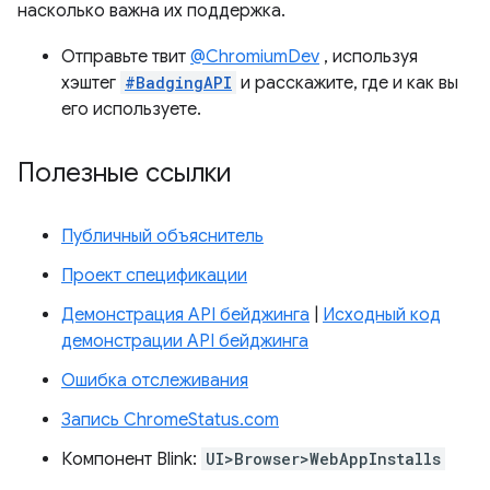
насколько важна их поддержка.
Отправьте твит
@ChromiumDev
, используя
хэштег
#BadgingAPI
и расскажите, где и как вы
его используете.
Полезные ссылки
Публичный объяснитель
Проект спецификации
Демонстрация API бейджинга
|
Исходный код
демонстрации API бейджинга
Ошибка отслеживания
Запись ChromeStatus.com
Компонент Blink:
UI>Browser>WebAppInstalls