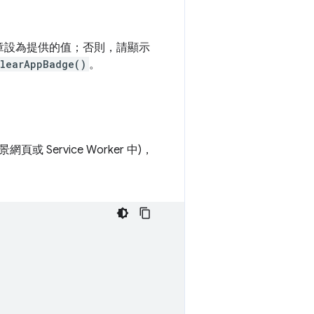
章設為提供的值；否則，請顯示
learAppBadge()
。
或 Service Worker 中)，