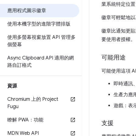
業系統特定位置 
應用程式圖示徽章
徽章可輕鬆地以
使用本機字型的進階字體排版
徽章比通知更貼
使用多螢幕視窗放置 API 管理多
要使用者授權。
個螢幕
可能用途
Async Clipboard API 適用的網
路自訂格式
可能使用這項 A
即時通訊
資源
生產力應
Chromium 上的 Project
遊戲：表
Fugu
瞭解 PWA：功能
支援
MDN Web API