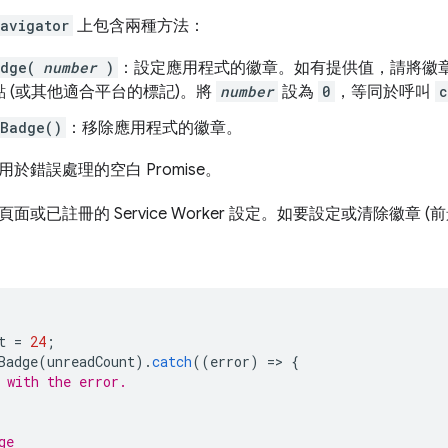
avigator
上包含兩種方法：
dge(
number
)
：設定應用程式的徽章。如有提供值，請將徽
 (或其他適合平台的標記)。將
number
設為
0
，等同於呼叫
c
pBadge()
：移除應用程式的徽章。
於錯誤處理的空白 Promise。
或已註冊的 Service Worker 設定。如要設定或清除徽章 (前景網頁
t
=
24
;
Badge
(
unreadCount
).
catch
((
error
)
=
>
{
 with the error.
ge