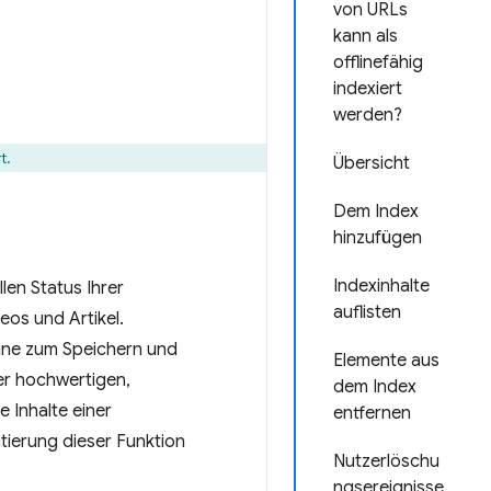
von URLs
kann als
offlinefähig
indexiert
werden?
t.
Übersicht
Dem Index
hinzufügen
Indexinhalte
en Status Ihrer
auflisten
eos und Artikel.
ine zum Speichern und
Elemente aus
ner hochwertigen,
dem Index
e Inhalte einer
entfernen
tierung dieser Funktion
Nutzerlöschu
ngsereignisse