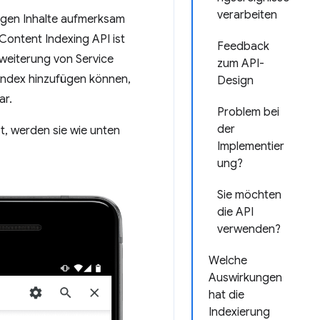
verarbeiten
higen Inhalte aufmerksam
ontent Indexing API ist
Feedback
rweiterung von Service
zum API-
 Index hinzufügen können,
Design
ar.
Problem bei
der
st, werden sie wie unten
Implementier
ung?
Sie möchten
die API
verwenden?
Welche
Auswirkungen
hat die
Indexierung