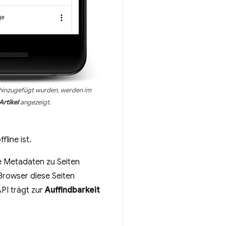
 hinzugefügt wurden, werden im
rtikel
angezeigt.
line ist.
e Metadaten zu Seiten
 Browser diese Seiten
PI trägt zur
Auffindbarkeit