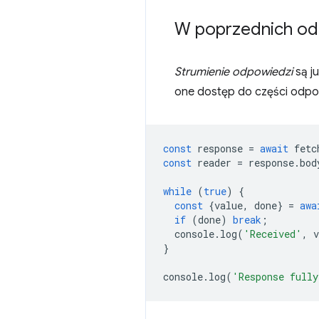
W poprzednich odc
Strumienie odpowiedzi
są j
one dostęp do części odpow
const
response
=
await
fetc
const
reader
=
response
.
bod
while
(
true
)
{
const
{
value
,
done
}
=
awa
if
(
done
)
break
;
console
.
log
(
'Received'
,
v
}
console
.
log
(
'Response fully