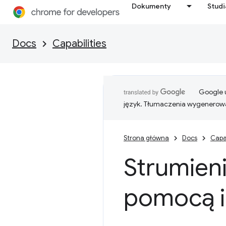
Dokumenty
Stud
Docs
Capabilities
Google u
język. Tłumaczenia wygenerowa
Strona główna
Docs
Capab
Strumien
pomocą in