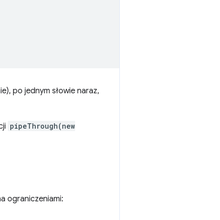
ie), po jednym słowie naraz,
cji
pipeThrough(new
ma ograniczeniami: