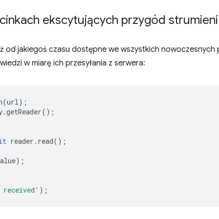
inkach ekscytujących przygód strumieni
uż od jakiegoś czasu dostępne we wszystkich nowoczesnych p
iedzi w miarę ich przesyłania z serwera:
h
(
url
);
y
.
getReader
();
it
reader
.
read
();
alue
);
 received'
);