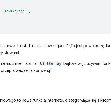
:
'text/plain'
},
 serwer tekst „This is a slow request” (To jest powolne żądan
y słowami.
nia musi mieć rozmiar
Uint8Array
bajtów, więc używam funk
przeprowadzenia konwersji.
niowego to nowa funkcja internetu, dlatego wiążą się z kilko