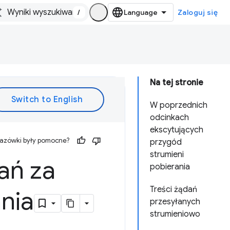
/
Zaloguj się
Na tej stronie
W poprzednich
odcinkach
ekscytujących
kazówki były pomocne?
przygód
strumieni
ań za
pobierania
Treści żądań
nia
przesyłanych
strumieniowo