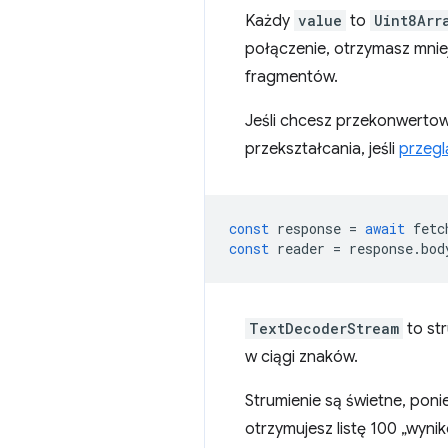
Każdy
value
to
Uint8Arr
połączenie, otrzymasz mniej
fragmentów.
Jeśli chcesz przekonwertow
przekształcania, jeśli
przegl
const
response
=
await
fetc
const
reader
=
response
.
bod
TextDecoderStream
to st
w ciągi znaków.
Strumienie są świetne, poni
otrzymujesz listę 100 „wyni