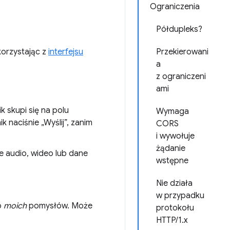
Ograniczenia
Półdupleks?
korzystając z
interfejsu
Przekierowani
a
z ograniczeni
ami
 skupi się na polu
Wymaga
 naciśnie „Wyślij”, zanim
CORS
i wywołuje
żądanie
e audio, wideo lub dane
wstępne
Nie działa
w przypadku
o
moich
pomysłów. Może
protokołu
HTTP/1.x