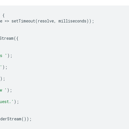
{
e
=
>
setTimeout
(
resolve
,
milliseconds
));
Stream
({
s '
);
'
);
);
w '
);
uest.'
);
oderStream
());