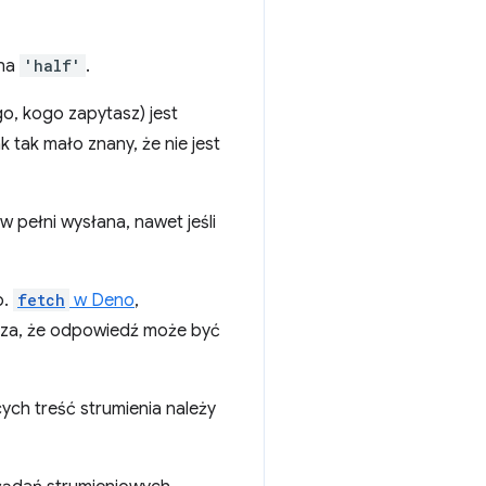
 na
'half'
.
o, kogo zapytasz) jest
tak mało znany, że nie jest
 pełni wysłana, nawet jeśli
p.
fetch
w Deno
,
acza, że odpowiedź może być
ch treść strumienia należy