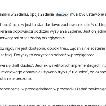
umieni w żądaniu, opcja żądania
duplex
musi być ustawiona
hociaż to, czy jest to standardowe zachowanie, zależy od teg
erania odpowiedzi podczas wysyłania żądania. Jest on jednak 
erwery ani przez żadną przeglądarkę.
nigdy nie jest dostępna, dopóki treść żądania nie zostanie w
eśniej. Dotyczy to wszystkich pobrań w przeglądarce.
a się „half duplex”. Jednak w niektórych implementacjach, n
umieniowego domyślnie używano trybu „full duplex”, co ozn
ostanie ukończone.
zgodnością, w przeglądarkach w przypadku żądań zawierający