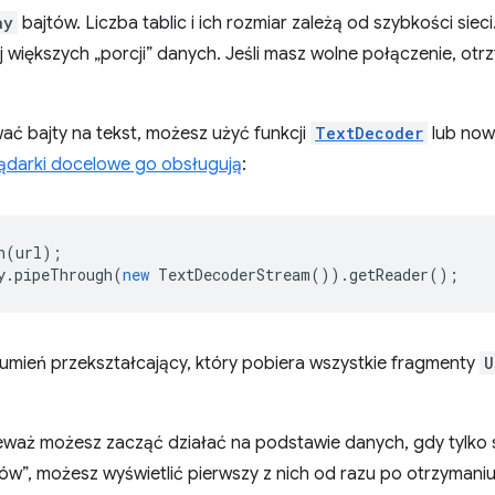
ay
bajtów. Liczba tablic i ich rozmiar zależą od szybkości sieci
 większych „porcji” danych. Jeśli masz wolne połączenie, otr
ać bajty na tekst, możesz użyć funkcji
TextDecoder
lub now
ądarki docelowe go obsługują
:
h
(
url
);
y
.
pipeThrough
(
new
TextDecoderStream
()).
getReader
();
rumień przekształcający, który pobiera wszystkie fragmenty
U
eważ możesz zacząć działać na podstawie danych, gdy tylko si
ków”, możesz wyświetlić pierwszy z nich od razu po otrzymani