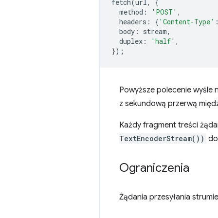
fetch
(
url
,
{
method
:
'POST'
,
headers
:
{
'Content-Type'
body
:
stream
,
duplex
:
'half'
,
});
Powyższe polecenie wyśle na
z sekundową przerwą międz
Każdy fragment treści żąda
TextEncoderStream())
do 
Ograniczenia
Żądania przesyłania strumie