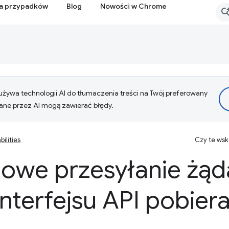
ia przypadków
Blog
Nowości w Chrome
żywa technologii AI do tłumaczenia treści na Twój preferowany
ne przez AI mogą zawierać błędy.
ilities
Czy te ws
iowe przesyłanie żąd
terfejsu API pobiera