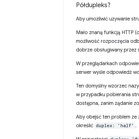
Półdupleks?
Aby umożliwić używanie str
Mało znaną funkcją HTTP (c
możliwość rozpoczęcia odbi
dobrze obsługiwany przez s
W przeglądarkach odpowiedź 
serwer wyśle odpowiedź wcz
Ten domyślny wzorzec nazyw
w przypadku pobierania str
dostępna, zanim żądanie z
Aby obejść ten problem ze 
określić
duplex: 'half'
.