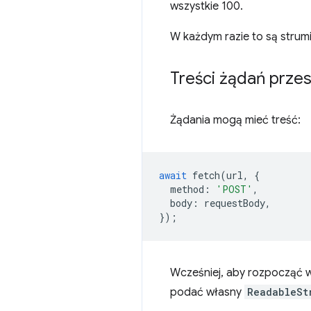
wszystkie 100.
W każdym razie to są strum
Treści żądań prze
Żądania mogą mieć treść:
await
fetch
(
url
,
{
method
:
'POST'
,
body
:
requestBody
,
});
Wcześniej, aby rozpocząć w
podać własny
ReadableSt