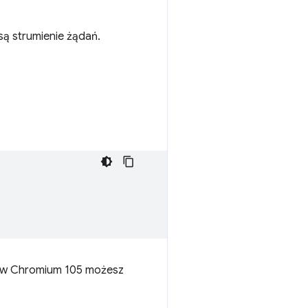
są strumienie żądań.
az w Chromium 105 możesz