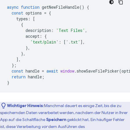
async
function
getNewFileHandle
()
{
const
options
=
{
types
:
[
{
description
:
'Text Files'
,
accept
:
{
'text/plain'
:
[
'.txt'
],
},
},
],
};
const
handle
=
await
window
.
showSaveFilePicker
(
opt
return
handle
;
}
Wichtiger Hinweis
:Manchmal dauert es einige Zeit, bis die zu
speichernden Daten verarbeitet werden, nachdem der Nutzer in Ihrer
App auf die Schaltfläche
Speichern
geklickt hat. Ein häufiger Fehler
ist, diese Verarbeitung
vor
dem Ausführen des