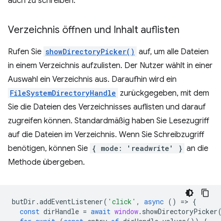
auch zu schreiben.
Verzeichnis öffnen und Inhalt auflisten
Rufen Sie
showDirectoryPicker()
auf, um alle Dateien
in einem Verzeichnis aufzulisten. Der Nutzer wählt in einer
Auswahl ein Verzeichnis aus. Daraufhin wird ein
FileSystemDirectoryHandle
zurückgegeben, mit dem
Sie die Dateien des Verzeichnisses auflisten und darauf
zugreifen können. Standardmäßig haben Sie Lesezugriff
auf die Dateien im Verzeichnis. Wenn Sie Schreibzugriff
benötigen, können Sie
{ mode: 'readwrite' }
an die
Methode übergeben.
butDir
.
addEventListener
(
'click'
,
async
()
=
>
{
const
dirHandle
=
await
window
.
showDirectoryPicker