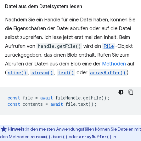
Datei aus dem Dateisystem lesen
Nachdem Sie ein Handle für eine Datei haben, können Sie
die Eigenschaften der Datei abrufen oder auf die Datei
selbst zugreifen. Ich lese jetzt erst mal den Inhalt. Beim
Aufrufen von
handle.getFile()
wird ein
File
-Objekt
zurückgegeben, das einen Blob enthält. Rufen Sie zum
Abrufen der Daten aus dem Blob eine der
Methoden
auf
(
slice()
,
stream()
,
text()
oder
arrayBuffer()
).
const
file
=
await
fileHandle
.
getFile
();
const
contents
=
await
file
.
text
();
Hinweis
:In den meisten Anwendungsfällen können Sie Dateien mit
den Methoden
,
oder
in
stream()
text()
arrayBuffer()