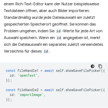
einem Rich-Text-Editor kann der Nutzer beispielsweise
Textdateien öffnen, aber auch Bilder importieren.
Standardmäßig wurde jede Dateiauswahl am zuletzt
gespeicherten Speicherort geöffnet. Sie können das
Problem umgehen, indem Sie
id
-Werte für jede Art von
Auswahl speichern. Wenn ein
id
angegeben ist, merkt
sich die Dateiauswahl ein separates zuletzt verwendetes
Verzeichnis für dieses
id
.
const
fileHandle1
=
await
self
.
showSaveFilePicker
({
id
:
'openText'
,
});
const
fileHandle2
=
await
self
.
showSaveFilePicker
({
id
:
'importImage'
,
});