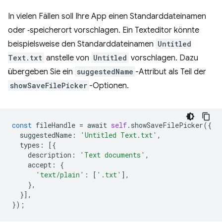
In vielen Fällen soll Ihre App einen Standarddateinamen
oder ‑speicherort vorschlagen. Ein Texteditor könnte
beispielsweise den Standarddateinamen
Untitled
Text.txt
anstelle von
Untitled
vorschlagen. Dazu
übergeben Sie ein
suggestedName
-Attribut als Teil der
showSaveFilePicker
-Optionen.
const
fileHandle
=
await
self
.
showSaveFilePicker
({
suggestedName
:
'Untitled Text.txt'
,
types
:
[{
description
:
'Text documents'
,
accept
:
{
'text/plain'
:
[
'.txt'
],
},
}],
});