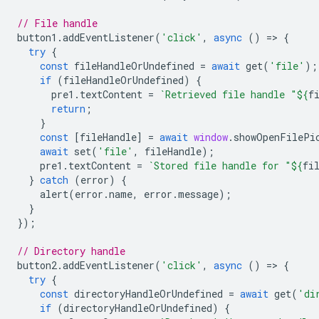
// File handle
button1
.
addEventListener
(
'click'
,
async
()
=
>
{
try
{
const
fileHandleOrUndefined
=
await
get
(
'file'
);
if
(
fileHandleOrUndefined
)
{
pre1
.
textContent
=
`Retrieved file handle "
${
f
return
;
}
const
[
fileHandle
]
=
await
window
.
showOpenFilePi
await
set
(
'file'
,
fileHandle
);
pre1
.
textContent
=
`Stored file handle for "
${
fi
}
catch
(
error
)
{
alert
(
error
.
name
,
error
.
message
);
}
});
// Directory handle
button2
.
addEventListener
(
'click'
,
async
()
=
>
{
try
{
const
directoryHandleOrUndefined
=
await
get
(
'di
if
(
directoryHandleOrUndefined
)
{