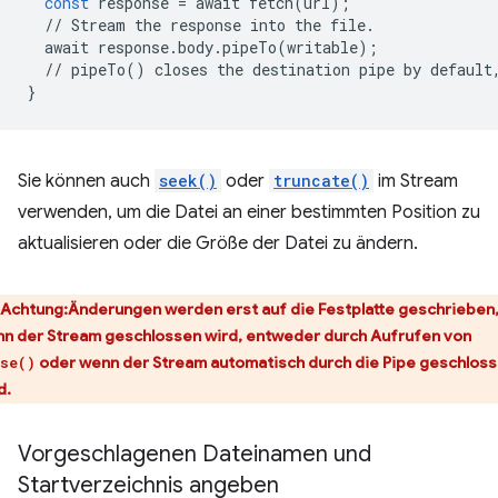
const
response
=
await
fetch
(
url
);
//
Stream
the
response
into
the
file
.
await
response
.
body
.
pipeTo
(
writable
);
//
pipeTo
()
closes
the
destination
pipe
by
default
}
Sie können auch
seek()
oder
truncate()
im Stream
verwenden, um die Datei an einer bestimmten Position zu
aktualisieren oder die Größe der Datei zu ändern.
Achtung
:Änderungen werden erst auf die Festplatte geschrieben
n der Stream geschlossen wird, entweder durch Aufrufen von
oder wenn der Stream automatisch durch die Pipe geschlos
se()
d.
Vorgeschlagenen Dateinamen und
Startverzeichnis angeben