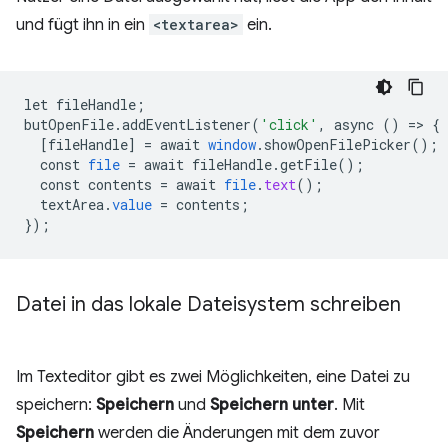
und fügt ihn in ein
<textarea>
ein.
let
fileHandle
;
butOpenFile
.
addEventListener
(
'click'
,
async
()
=
>
{
[
fileHandle
]
=
await
window
.
showOpenFilePicker
();
const
file
=
await
fileHandle
.
getFile
();
const
contents
=
await
file
.
text
();
textArea
.
value
=
contents
;
}
);
Datei in das lokale Dateisystem schreiben
Im Texteditor gibt es zwei Möglichkeiten, eine Datei zu
speichern:
Speichern
und
Speichern unter
. Mit
Speichern
werden die Änderungen mit dem zuvor