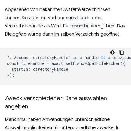
Abgesehen von bekannten Systemverzeichnissen
können Sie auch ein vorhandenes Datei- oder
Verzeichnishandle als Wert für
startIn
übergeben. Das
Dialogfeld würde dann im selben Verzeichnis geöffnet.
//
Assume
`directoryHandle`
is
a
handle
to
a
previou
const
fileHandle
=
await
self
.
showOpenFilePicker
(
{
startIn
:
directoryHandle
}
);
Zweck verschiedener Dateiauswahlen
angeben
Manchmal haben Anwendungen unterschiedliche
Auswahlmöglichkeiten für unterschiedliche Zwecke. In