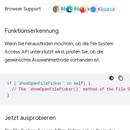
86
86
x
x
Browser Support
Source
Funktionserkennung
Wenn Sie herausfinden möchten, ob die File System
Access API unterstützt wird, prüfen Sie, ob die
gewünschte Auswahlmethode vorhanden ist.
if
(
'showOpenFilePicker'
in
self
)
{
// The `showOpenFilePicker()` method of the File S
}
Jetzt ausprobieren