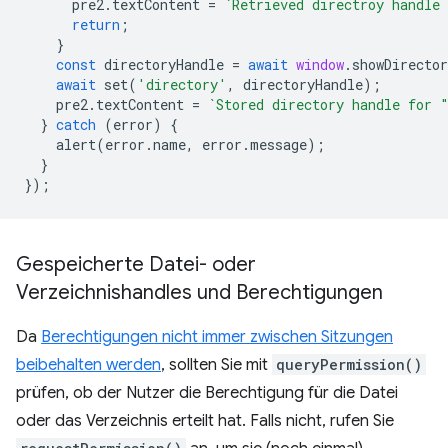
pre2
.
textContent
=
`Retrieved directroy handle
return
;
}
const
directoryHandle
=
await
window
.
showDirecto
await
set
(
'directory'
,
directoryHandle
);
pre2
.
textContent
=
`Stored directory handle for 
}
catch
(
error
)
{
alert
(
error
.
name
,
error
.
message
);
}
});
Gespeicherte Datei- oder
Verzeichnishandles und Berechtigungen
Da
Berechtigungen nicht immer zwischen Sitzungen
beibehalten werden
, sollten Sie mit
queryPermission()
prüfen, ob der Nutzer die Berechtigung für die Datei
oder das Verzeichnis erteilt hat. Falls nicht, rufen Sie