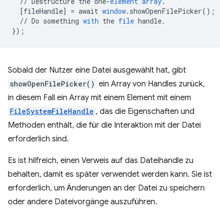
//
Destructure
the
one
-
element
array
.
[
fileHandle
]
=
await
window
.
showOpenFilePicker
();
//
Do
something
with
the
file
handle
.
}
);
Sobald der Nutzer eine Datei ausgewählt hat, gibt
showOpenFilePicker()
ein Array von Handles zurück,
in diesem Fall ein Array mit einem Element mit einem
FileSystemFileHandle
, das die Eigenschaften und
Methoden enthält, die für die Interaktion mit der Datei
erforderlich sind.
Es ist hilfreich, einen Verweis auf das Dateihandle zu
behalten, damit es später verwendet werden kann. Sie ist
erforderlich, um Änderungen an der Datei zu speichern
oder andere Dateivorgänge auszuführen.