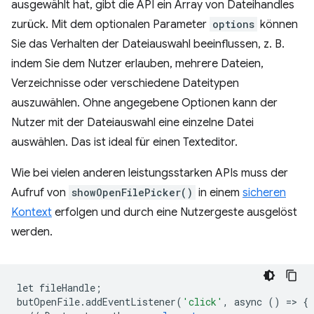
ausgewählt hat, gibt die API ein Array von Dateihandles
zurück. Mit dem optionalen Parameter
options
können
Sie das Verhalten der Dateiauswahl beeinflussen, z. B.
indem Sie dem Nutzer erlauben, mehrere Dateien,
Verzeichnisse oder verschiedene Dateitypen
auszuwählen. Ohne angegebene Optionen kann der
Nutzer mit der Dateiauswahl eine einzelne Datei
auswählen. Das ist ideal für einen Texteditor.
Wie bei vielen anderen leistungsstarken APIs muss der
Aufruf von
showOpenFilePicker()
in einem
sicheren
Kontext
erfolgen und durch eine Nutzergeste ausgelöst
werden.
let
fileHandle
;
butOpenFile
.
addEventListener
(
'click'
,
async
()
=
>
{