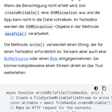
Wenn die Berechtigung nicht erteilt wird, löst
createWritable()
eine
DOMException
aus und die
App kann nicht in die Datei schreiben. Im Texteditor
werden die
DOMException
-Objekte in der Methode
saveFile()
verarbeitet.
Die Methode
write()
verwendet einen String, der für
einen Texteditor erforderlich ist. Sie kann aber auch eine
BufferSource
oder einen
Blob
entgegennehmen. Sie
können beispielsweise einen Stream direkt an das Tool
weiterleiten:
async
function
writeURLToFile
(
fileHandle
,
url
)
{
//
Create
a
FileSystemWritableFileStream
to
write
const
writable
=
await
fileHandle
.
createWritable
()
//
Make
an
HTTP
request
for
the
contents
.