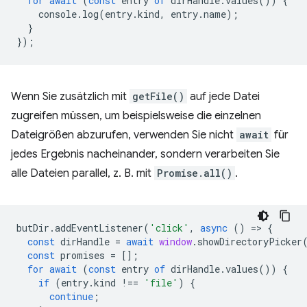
for
await
(
const
entry
of
dirHandle
.
values
())
{
console
.
log
(
entry
.
kind
,
entry
.
name
);
}
});
Wenn Sie zusätzlich mit
getFile()
auf jede Datei
zugreifen müssen, um beispielsweise die einzelnen
Dateigrößen abzurufen, verwenden Sie nicht
await
für
jedes Ergebnis nacheinander, sondern verarbeiten Sie
alle Dateien parallel, z. B. mit
Promise.all()
.
butDir
.
addEventListener
(
'click'
,
async
()
=
>
{
const
dirHandle
=
await
window
.
showDirectoryPicker
const
promises
=
[];
for
await
(
const
entry
of
dirHandle
.
values
())
{
if
(
entry
.
kind
!==
'file'
)
{
continue
;