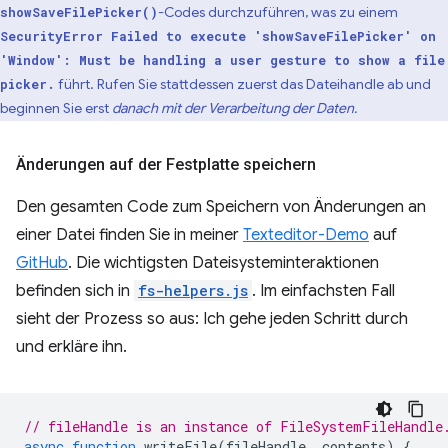
-Codes durchzuführen, was zu einem
showSaveFilePicker()
SecurityError Failed to execute 'showSaveFilePicker' on
'Window': Must be handling a user gesture to show a file
führt. Rufen Sie stattdessen zuerst das Dateihandle ab und
picker.
beginnen Sie erst
danach mit der Verarbeitung der Daten.
Änderungen auf der Festplatte speichern
Den gesamten Code zum Speichern von Änderungen an
einer Datei finden Sie in meiner
Texteditor-Demo
auf
GitHub
. Die wichtigsten Dateisysteminteraktionen
befinden sich in
fs-helpers.js
. Im einfachsten Fall
sieht der Prozess so aus: Ich gehe jeden Schritt durch
und erkläre ihn.
// fileHandle is an instance of FileSystemFileHandle
async
function
writeFile
(
fileHandle
,
contents
)
{