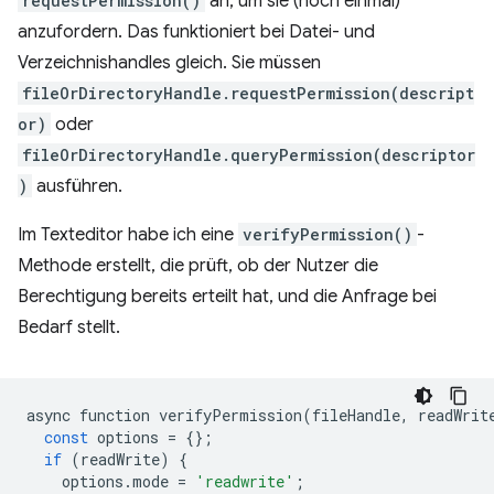
requestPermission()
an, um sie (noch einmal)
anzufordern. Das funktioniert bei Datei- und
Verzeichnishandles gleich. Sie müssen
fileOrDirectoryHandle.requestPermission(descript
or)
oder
fileOrDirectoryHandle.queryPermission(descriptor
)
ausführen.
Im Texteditor habe ich eine
verifyPermission()
-
Methode erstellt, die prüft, ob der Nutzer die
Berechtigung bereits erteilt hat, und die Anfrage bei
Bedarf stellt.
async
function
verifyPermission
(
fileHandle
,
readWrit
const
options
=
{};
if
(
readWrite
)
{
options
.
mode
=
'readwrite'
;