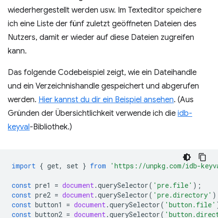
wiederhergestellt werden usw. Im Texteditor speichere
ich eine Liste der fünf zuletzt geöffneten Dateien des
Nutzers, damit er wieder auf diese Dateien zugreifen
kann.
Das folgende Codebeispiel zeigt, wie ein Dateihandle
und ein Verzeichnishandle gespeichert und abgerufen
werden.
Hier kannst du dir ein Beispiel ansehen
. (Aus
Gründen der Übersichtlichkeit verwende ich die
idb-
keyval
-Bibliothek.)
import
{
get
,
set
}
from
'https://unpkg.com/idb-keyv
const
pre1
=
document
.
querySelector
(
'pre.file'
);
const
pre2
=
document
.
querySelector
(
'pre.directory'
)
const
button1
=
document
.
querySelector
(
'button.file'
const
button2
=
document
.
querySelector
(
'button.direc