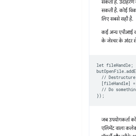
सकता है. उदाहरण क
सकती है. कोई विकल
लिए सबसे सही है.
कई अन्य एपीआई 
के जेस्चर के अंदर
let
fileHandle
;
butOpenFile
.
add
//
Destructure
[
fileHandle
]
=
//
Do
somethin
}
);
जब उपयोगकर्ता कोई
एलिमेंट वाला कलेक