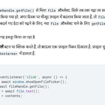
leHandle.getFile()
से मिला
File
ऑब्जेक्ट, सिर्फ़ तब तक पढ़ा जा 
 किया गया हो. अगर डिस्क पर मौजूद फ़ाइल में बदलाव किया जाता है, तो
Fil
दले गए डेटा को पढ़ने के लिए, नया
File
ऑब्जेक्ट पाने के लिए
getFil
ह इकट्ठा किया जा रहा है
लें
बटन पर क्लिक करते हैं, तो ब्राउज़र एक फ़ाइल पिकर दिखाता है. फ़ाइल चु
textarea>
में डालता है.
EventListener
(
'click'
,
async
()
=
>
{
await
window
.
showOpenFilePicker
();
wait
fileHandle
.
getFile
();
=
await
file
.
text
();
=
contents
;