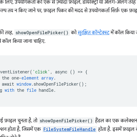
े लिए, उपयोगकर्ता को एक से ज़्यादा फ़ाइलें, डायरेक्ट्री या अलग-अलग तरह 
्प तय न किए जाने पर, फ़ाइल पिकर की मदद से उपयोगकर्ता सिर्फ़ एक फ़ाइल
की तरह,
showOpenFilePicker()
को
सुरक्षित कॉन्टेक्स्ट
में कॉल किया 
 से कॉल किया जाना चाहिए.
EventListener
(
'click'
,
async
()
=
>
{
the
one
-
element
array
.
await
window
.
showOpenFilePicker
();
g
with
the
file
handle
.
 फ़ाइल चुनता है, तो
showOpenFilePicker()
हैंडल का एक कलेक्शन द
्शन होता है, जिसमें एक
FileSystemFileHandle
होता है. इसमें फ़ाइल 