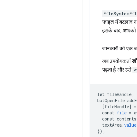
FileSystemFi
फ़ाइल में बदलाव न
इसके बाद, आपको ब
जानकारी को एक जग
जब उपयोगकर्ता
खो
पढ़ता है और उसे
<
let
fileHandle
;
butOpenFile
.
add
[
fileHandle
]
=
const
file
=
a
const
contents
textArea
.
value
}
);