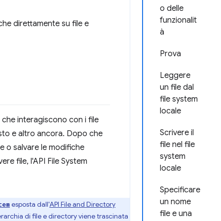
o delle
funzionalit
he direttamente su file e
à
Prova
Leggere
un file dal
file system
locale
che interagiscono con i file
Scrivere il
testo e altro ancora. Dopo che
file nel file
e o salvare le modifiche
system
ere file, l'API File System
locale
Specificare
un nome
esposta dall'
API File and Directory
tem
file e una
rarchia di file e directory viene trascinata