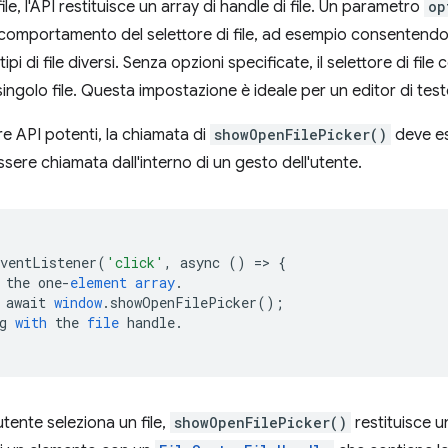
ile, l'API restituisce un array di handle di file. Un parametro
op
il comportamento del selettore di file, ad esempio consentendo 
 tipi di file diversi. Senza opzioni specificate, il selettore di file
ingolo file. Questa impostazione è ideale per un editor di test
e API potenti, la chiamata di
showOpenFilePicker()
deve es
sere chiamata dall'interno di un gesto dell'utente.
EventListener
(
'click'
,
async
()
=
>
{
the
one
-
element
array
.
await
window
.
showOpenFilePicker
();
g
with
the
file
handle
.
utente seleziona un file,
showOpenFilePicker()
restituisce u