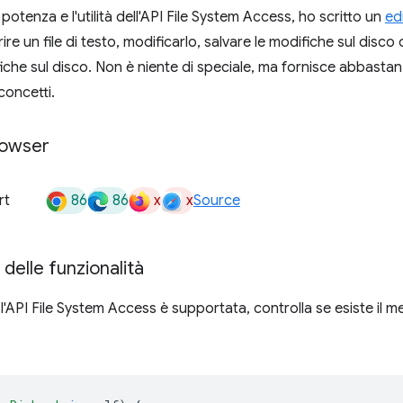
potenza e l'utilità dell'API File System Access, ho scritto un
ed
re un file di testo, modificarlo, salvare le modifiche sul disco 
iche sul disco. Non è niente di speciale, ma fornisce abbastanz
concetti.
rowser
86
86
x
x
rt
Source
delle funzionalità
l'API File System Access è supportata, controlla se esiste il m