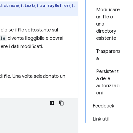
di
,
o
.
stream()
text()
arrayBuffer()
Modificare
un file o
una
olo se il file sottostante sul
directory
ile
diventa illeggibile e dovrai
esistente
re i dati modificati.
Trasparenz
a
Persistenz
i file. Una volta selezionato un
a delle
autorizzazi
oni
Feedback
Link utili