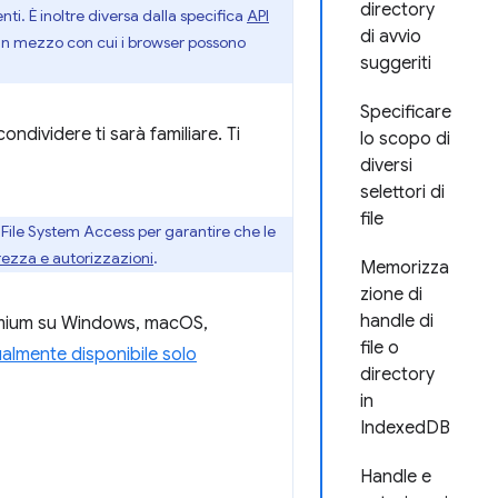
directory
ti. È inoltre diversa dalla specifica
API
di avvio
e un mezzo con cui i browser possono
suggeriti
Specificare
condividere ti sarà familiare. Ti
lo scopo di
diversi
selettori di
file
File System Access per garantire che le
rezza e autorizzazioni
.
Memorizza
zione di
handle di
romium su Windows, macOS,
file o
ualmente disponibile solo
directory
in
IndexedDB
Handle e