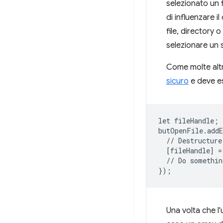
selezionato un f
di influenzare 
file, directory o
selezionare un s
Come molte altr
sicuro
e deve es
let
fileHandle
;
butOpenFile
.
add
//
Destructure
[
fileHandle
]
=
//
Do
somethin
}
);
Una volta che l'