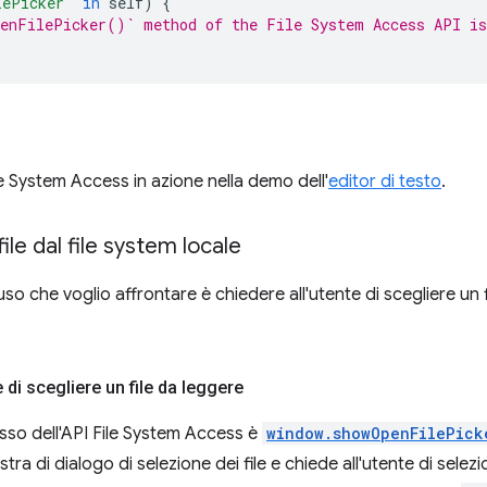
lePicker'
in
self
)
{
enFilePicker()` method of the File System Access API is
le System Access in azione nella demo dell'
editor di testo
.
ile dal file system locale
uso che voglio affrontare è chiedere all'utente di scegliere un fi
e di scegliere un file da leggere
esso dell'API File System Access è
window.showOpenFilePick
tra di dialogo di selezione dei file e chiede all'utente di selez