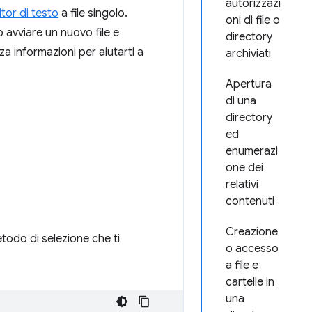
autorizzazi
itor di testo
a file singolo.
oni di file o
o avviare un nuovo file e
directory
a informazioni per aiutarti a
archiviati
Apertura
di una
directory
ed
enumerazi
one dei
relativi
contenuti
Creazione
etodo di selezione che ti
o accesso
a file e
cartelle in
una