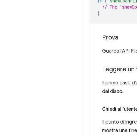
if
(
'showOpenFi
// The `showOp
}
Prova
Guarda l'API Fi
Leggere un f
Il primo caso d'
dal disco.
Chiedi all'utent
Il punto di ingr
mostra una fines