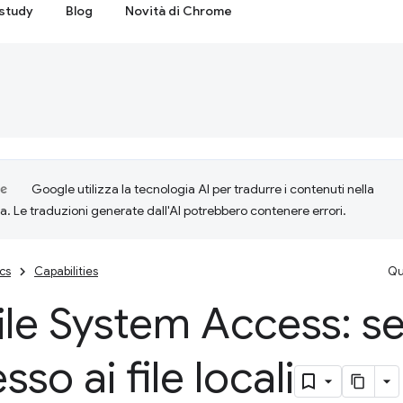
study
Blog
Novità di Chrome
Google utilizza la tecnologia AI per tradurre i contenuti nella
ta. Le traduzioni generate dall'AI potrebbero contenere errori.
cs
Capabilities
Qu
ile System Access: s
sso ai file locali