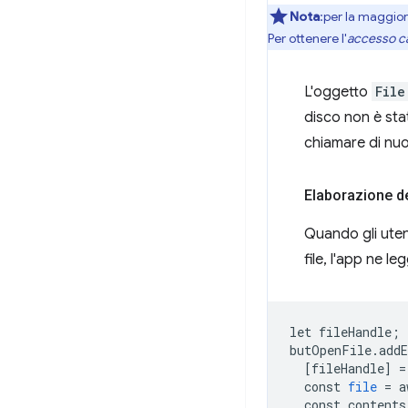
Nota
:per la maggior 
Per ottenere l'
accesso c
L'oggetto
File
disco non è stat
chiamare di nu
Elaborazione de
Quando gli uten
file, l'app ne le
let
fileHandle
;
butOpenFile
.
add
[
fileHandle
]
=
const
file
=
a
const
contents