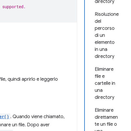
directory
 supported.
Risoluzione
del
percorso
di un
elemento
in una
directory
Eliminare
file e
le, quindi aprirlo e leggerlo
cartelle in
una
directory
Eliminare
er()
. Quando viene chiamato,
direttamen
te un file o
ionare un file. Dopo aver