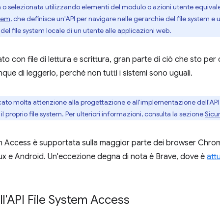
a o selezionata utilizzando elementi del modulo o azioni utente equivalen
stem
, che definisce un'API per navigare nelle gerarchie del file system 
el file system locale di un utente alle applicazioni web.
ato con file di lettura e scrittura, gran parte di ciò che sto per 
que di leggerlo, perché non tutti i sistemi sono uguali.
to molta attenzione alla progettazione e all'implementazione dell'API 
l proprio file system. Per ulteriori informazioni, consulta la sezione
Sicu
tem Access è supportata sulla maggior parte dei browser Ch
x e Android. Un'eccezione degna di nota è Brave, dove è
att
ell'API File System Access