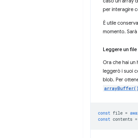
caso un array 
per interagire con
È utile conserva
momento. Sarà ne
Leggere un file 
Ora che hai un h
leggerò i suoi 
blob. Per otten
arrayBuffer(
const
file
=
awa
const
contents
=