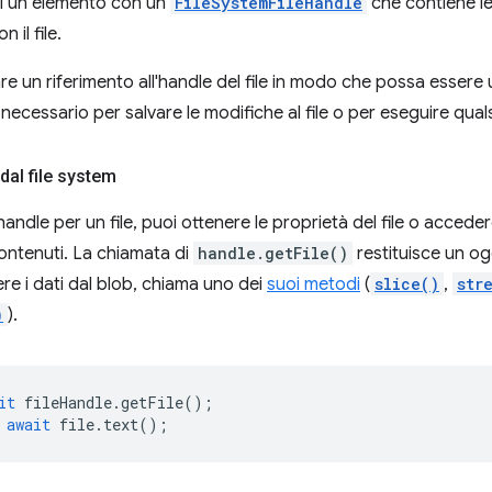
di un elemento con un
FileSystemFileHandle
che contiene le
 il file.
re un riferimento all'handle del file in modo che possa essere 
cessario per salvare le modifiche al file o per eseguire qualsi
dal file system
andle per un file, puoi ottenere le proprietà del file o accedere
contenuti. La chiamata di
handle.getFile()
restituisce un o
ere i dati dal blob, chiama uno dei
suoi metodi
(
slice()
,
str
)
).
it
fileHandle
.
getFile
();
await
file
.
text
();