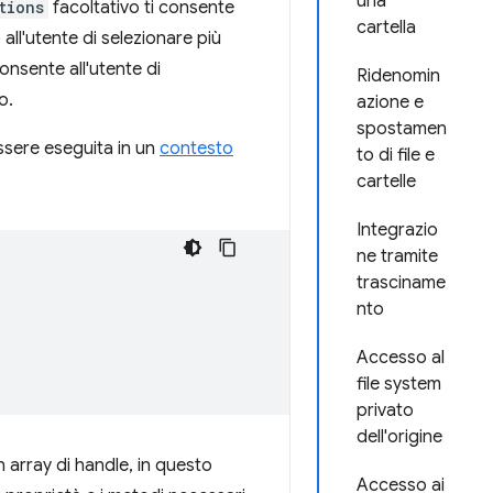
una
tions
facoltativo ti consente
cartella
all'utente di selezionare più
 consente all'utente di
Ridenomin
o.
azione e
spostamen
sere eseguita in un
contesto
to di file e
cartelle
Integrazio
ne tramite
trasciname
nto
Accesso al
file system
privato
dell'origine
n array di handle, in questo
Accesso ai