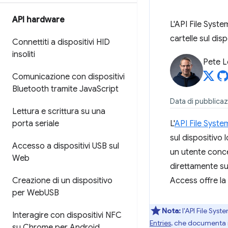
API hardware
L'API File Syst
cartelle sul disp
Connettiti a dispositivi HID
insoliti
Pete 
Comunicazione con dispositivi
Bluetooth tramite Java
Script
Data di pubblica
Lettura e scrittura su una
porta seriale
L'
API File Syst
sul dispositivo 
Accesso a dispositivi USB sul
un utente conce
Web
direttamente su f
Creazione di un dispositivo
Access offre la 
per Web
USB
Nota:
l'API File Syst
Interagire con dispositivi NFC
Entries
, che documenta i 
su Chrome per Android