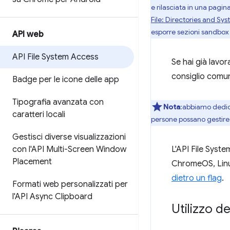
e rilasciata in una pagin
File: Directories and Sy
esporre sezioni sandbox d
API web
API File System Access
Se hai già lavor
consiglio comun
Badge per le icone delle app
Tipografia avanzata con
Nota
:abbiamo dedica
caratteri locali
persone possano gestire i
Gestisci diverse visualizzazioni
con l'API Multi-Screen Window
L'API File Sys
Placement
ChromeOS, Linu
dietro un flag
.
Formati web personalizzati per
l'API Async Clipboard
Utilizzo d