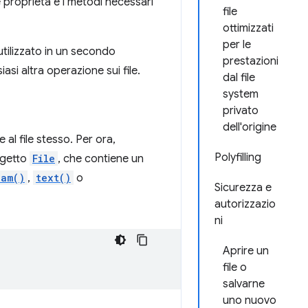
 proprietà e i metodi necessari
file
ottimizzati
per le
utilizzato in un secondo
prestazioni
asi altra operazione sui file.
dal file
system
privato
dell'origine
 al file stesso. Per ora,
Polyfilling
ggetto
File
, che contiene un
eam()
,
text()
o
Sicurezza e
autorizzazio
ni
Aprire un
file o
salvarne
uno nuovo