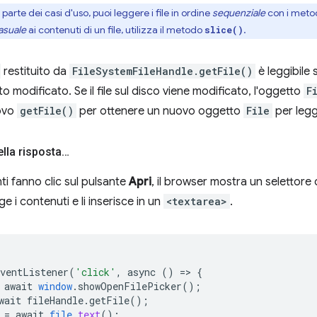
parte dei casi d'uso, puoi leggere i file in ordine
sequenziale
con i meto
asuale
ai contenuti di un file, utilizza il metodo
.
slice()
restituito da
FileSystemFileHandle.getFile()
è leggibile s
o modificato. Se il file sul disco viene modificato, l'oggetto
F
ovo
getFile()
per ottenere un nuovo oggetto
File
per legge
lla risposta…
ti fanno clic sul pulsante
Apri
, il browser mostra un selettore d
gge i contenuti e li inserisce in un
<textarea>
.
EventListener
(
'click'
,
async
()
=
>
{
await
window
.
showOpenFilePicker
();
wait
fileHandle
.
getFile
();
=
await
file
.
text
();