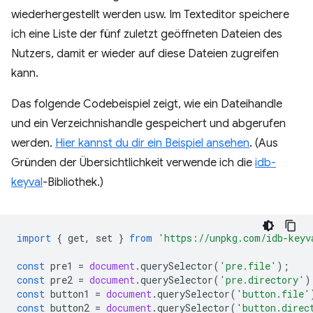
wiederhergestellt werden usw. Im Texteditor speichere
ich eine Liste der fünf zuletzt geöffneten Dateien des
Nutzers, damit er wieder auf diese Dateien zugreifen
kann.
Das folgende Codebeispiel zeigt, wie ein Dateihandle
und ein Verzeichnishandle gespeichert und abgerufen
werden.
Hier kannst du dir ein Beispiel ansehen
. (Aus
Gründen der Übersichtlichkeit verwende ich die
idb-
keyval
-Bibliothek.)
import
{
get
,
set
}
from
'https://unpkg.com/idb-keyv
const
pre1
=
document
.
querySelector
(
'pre.file'
);
const
pre2
=
document
.
querySelector
(
'pre.directory'
)
const
button1
=
document
.
querySelector
(
'button.file'
const
button2
=
document
.
querySelector
(
'button.direc