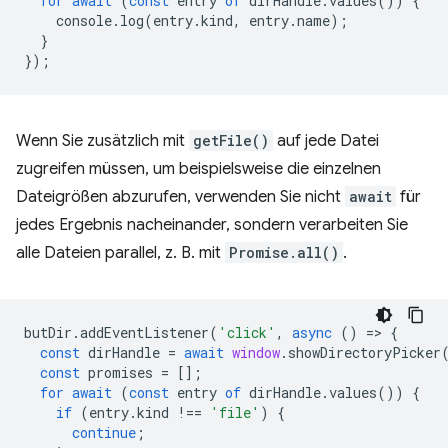
for
await
(
const
entry
of
dirHandle
.
values
())
{
console
.
log
(
entry
.
kind
,
entry
.
name
);
}
});
Wenn Sie zusätzlich mit
getFile()
auf jede Datei
zugreifen müssen, um beispielsweise die einzelnen
Dateigrößen abzurufen, verwenden Sie nicht
await
für
jedes Ergebnis nacheinander, sondern verarbeiten Sie
alle Dateien parallel, z. B. mit
Promise.all()
.
butDir
.
addEventListener
(
'click'
,
async
()
=
>
{
const
dirHandle
=
await
window
.
showDirectoryPicker
const
promises
=
[];
for
await
(
const
entry
of
dirHandle
.
values
())
{
if
(
entry
.
kind
!==
'file'
)
{
continue
;