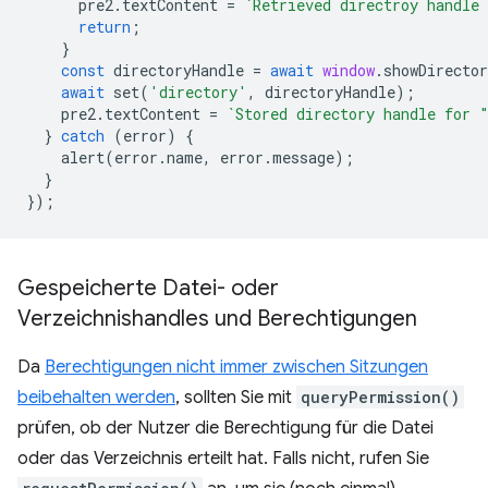
pre2
.
textContent
=
`Retrieved directroy handle
return
;
}
const
directoryHandle
=
await
window
.
showDirecto
await
set
(
'directory'
,
directoryHandle
);
pre2
.
textContent
=
`Stored directory handle for 
}
catch
(
error
)
{
alert
(
error
.
name
,
error
.
message
);
}
});
Gespeicherte Datei- oder
Verzeichnishandles und Berechtigungen
Da
Berechtigungen nicht immer zwischen Sitzungen
beibehalten werden
, sollten Sie mit
queryPermission()
prüfen, ob der Nutzer die Berechtigung für die Datei
oder das Verzeichnis erteilt hat. Falls nicht, rufen Sie