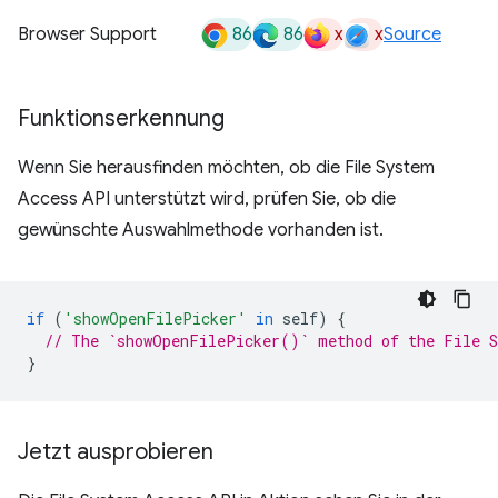
86
86
x
x
Browser Support
Source
Funktionserkennung
Wenn Sie herausfinden möchten, ob die File System
Access API unterstützt wird, prüfen Sie, ob die
gewünschte Auswahlmethode vorhanden ist.
if
(
'showOpenFilePicker'
in
self
)
{
// The `showOpenFilePicker()` method of the File S
}
Jetzt ausprobieren