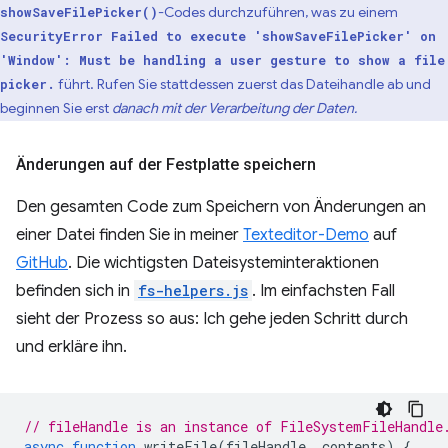
-Codes durchzuführen, was zu einem
showSaveFilePicker()
SecurityError Failed to execute 'showSaveFilePicker' on
'Window': Must be handling a user gesture to show a file
führt. Rufen Sie stattdessen zuerst das Dateihandle ab und
picker.
beginnen Sie erst
danach mit der Verarbeitung der Daten.
Änderungen auf der Festplatte speichern
Den gesamten Code zum Speichern von Änderungen an
einer Datei finden Sie in meiner
Texteditor-Demo
auf
GitHub
. Die wichtigsten Dateisysteminteraktionen
befinden sich in
fs-helpers.js
. Im einfachsten Fall
sieht der Prozess so aus: Ich gehe jeden Schritt durch
und erkläre ihn.
// fileHandle is an instance of FileSystemFileHandle
async
function
writeFile
(
fileHandle
,
contents
)
{