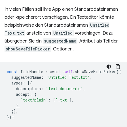
In vielen Fällen soll Ihre App einen Standarddateinamen
oder ‑speicherort vorschlagen. Ein Texteditor könnte
beispielsweise den Standarddateinamen
Untitled
Text.txt
anstelle von
Untitled
vorschlagen. Dazu
übergeben Sie ein
suggestedName
-Attribut als Teil der
showSaveFilePicker
-Optionen.
const
fileHandle
=
await
self
.
showSaveFilePicker
({
suggestedName
:
'Untitled Text.txt'
,
types
:
[{
description
:
'Text documents'
,
accept
:
{
'text/plain'
:
[
'.txt'
],
},
}],
});