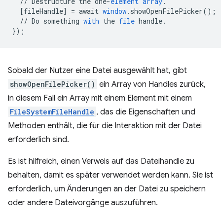
//
Destructure
the
one
-
element
array
.
[
fileHandle
]
=
await
window
.
showOpenFilePicker
();
//
Do
something
with
the
file
handle
.
}
);
Sobald der Nutzer eine Datei ausgewählt hat, gibt
showOpenFilePicker()
ein Array von Handles zurück,
in diesem Fall ein Array mit einem Element mit einem
FileSystemFileHandle
, das die Eigenschaften und
Methoden enthält, die für die Interaktion mit der Datei
erforderlich sind.
Es ist hilfreich, einen Verweis auf das Dateihandle zu
behalten, damit es später verwendet werden kann. Sie ist
erforderlich, um Änderungen an der Datei zu speichern
oder andere Dateivorgänge auszuführen.