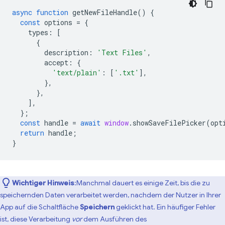
async
function
getNewFileHandle
()
{
const
options
=
{
types
:
[
{
description
:
'Text Files'
,
accept
:
{
'text/plain'
:
[
'.txt'
],
},
},
],
};
const
handle
=
await
window
.
showSaveFilePicker
(
opt
return
handle
;
}
Wichtiger Hinweis
:Manchmal dauert es einige Zeit, bis die zu
speichernden Daten verarbeitet werden, nachdem der Nutzer in Ihrer
App auf die Schaltfläche
Speichern
geklickt hat. Ein häufiger Fehler
ist, diese Verarbeitung
vor
dem Ausführen des