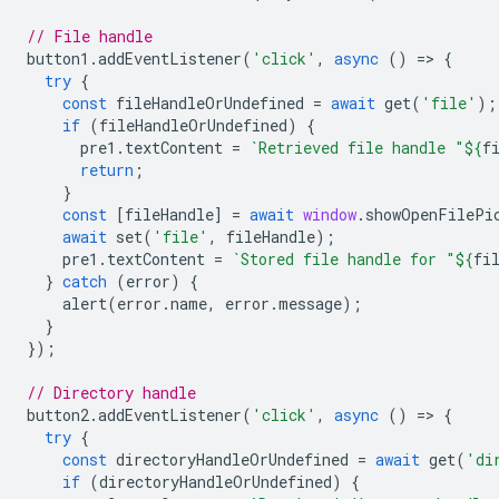
// File handle
button1
.
addEventListener
(
'click'
,
async
()
=
>
{
try
{
const
fileHandleOrUndefined
=
await
get
(
'file'
);
if
(
fileHandleOrUndefined
)
{
pre1
.
textContent
=
`Retrieved file handle "
${
f
return
;
}
const
[
fileHandle
]
=
await
window
.
showOpenFilePi
await
set
(
'file'
,
fileHandle
);
pre1
.
textContent
=
`Stored file handle for "
${
fi
}
catch
(
error
)
{
alert
(
error
.
name
,
error
.
message
);
}
});
// Directory handle
button2
.
addEventListener
(
'click'
,
async
()
=
>
{
try
{
const
directoryHandleOrUndefined
=
await
get
(
'di
if
(
directoryHandleOrUndefined
)
{