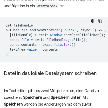
und fügt ihn in ein
<textarea>
ein.
let
fileHandle
;
butOpenFile
.
addEventListener
(
'click'
,
async
()
=
>
{
[
fileHandle
]
=
await
window
.
showOpenFilePicker
();
const
file
=
await
fileHandle
.
getFile
();
const
contents
=
await
file
.
text
();
textArea
.
value
=
contents
;
}
);
Datei in das lokale Dateisystem schreiben
Im Texteditor gibt es zwei Möglichkeiten, eine Datei zu
speichern:
Speichern
und
Speichern unter
. Mit
Speichern
werden die Änderungen mit dem zuvor