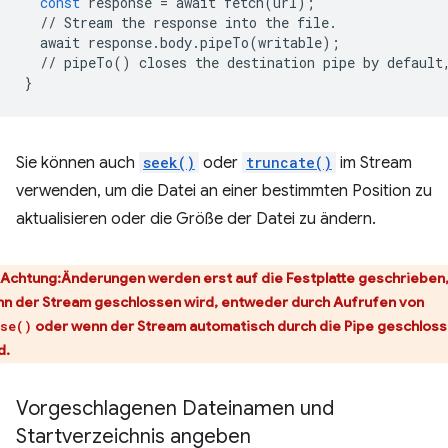
const
response
=
await
fetch
(
url
);
//
Stream
the
response
into
the
file
.
await
response
.
body
.
pipeTo
(
writable
);
//
pipeTo
()
closes
the
destination
pipe
by
default
}
Sie können auch
seek()
oder
truncate()
im Stream
verwenden, um die Datei an einer bestimmten Position zu
aktualisieren oder die Größe der Datei zu ändern.
Achtung
:Änderungen werden erst auf die Festplatte geschrieben
n der Stream geschlossen wird, entweder durch Aufrufen von
oder wenn der Stream automatisch durch die Pipe geschlos
se()
d.
Vorgeschlagenen Dateinamen und
Startverzeichnis angeben