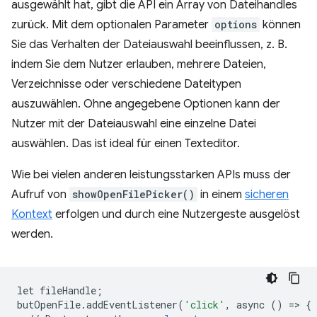
ausgewählt hat, gibt die API ein Array von Dateihandles
zurück. Mit dem optionalen Parameter
options
können
Sie das Verhalten der Dateiauswahl beeinflussen, z. B.
indem Sie dem Nutzer erlauben, mehrere Dateien,
Verzeichnisse oder verschiedene Dateitypen
auszuwählen. Ohne angegebene Optionen kann der
Nutzer mit der Dateiauswahl eine einzelne Datei
auswählen. Das ist ideal für einen Texteditor.
Wie bei vielen anderen leistungsstarken APIs muss der
Aufruf von
showOpenFilePicker()
in einem
sicheren
Kontext
erfolgen und durch eine Nutzergeste ausgelöst
werden.
let
fileHandle
;
butOpenFile
.
addEventListener
(
'click'
,
async
()
=
>
{