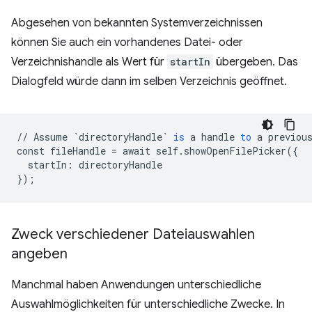
Abgesehen von bekannten Systemverzeichnissen
können Sie auch ein vorhandenes Datei- oder
Verzeichnishandle als Wert für
startIn
übergeben. Das
Dialogfeld würde dann im selben Verzeichnis geöffnet.
//
Assume
`directoryHandle`
is
a
handle
to
a
previou
const
fileHandle
=
await
self
.
showOpenFilePicker
(
{
startIn
:
directoryHandle
}
);
Zweck verschiedener Dateiauswahlen
angeben
Manchmal haben Anwendungen unterschiedliche
Auswahlmöglichkeiten für unterschiedliche Zwecke. In