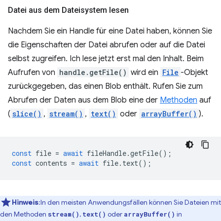
Datei aus dem Dateisystem lesen
Nachdem Sie ein Handle für eine Datei haben, können Sie
die Eigenschaften der Datei abrufen oder auf die Datei
selbst zugreifen. Ich lese jetzt erst mal den Inhalt. Beim
Aufrufen von
handle.getFile()
wird ein
File
-Objekt
zurückgegeben, das einen Blob enthält. Rufen Sie zum
Abrufen der Daten aus dem Blob eine der
Methoden
auf
(
slice()
,
stream()
,
text()
oder
arrayBuffer()
).
const
file
=
await
fileHandle
.
getFile
();
const
contents
=
await
file
.
text
();
Hinweis
:In den meisten Anwendungsfällen können Sie Dateien mit
den Methoden
,
oder
in
stream()
text()
arrayBuffer()