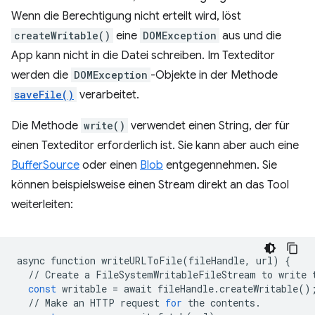
Wenn die Berechtigung nicht erteilt wird, löst
createWritable()
eine
DOMException
aus und die
App kann nicht in die Datei schreiben. Im Texteditor
werden die
DOMException
-Objekte in der Methode
saveFile()
verarbeitet.
Die Methode
write()
verwendet einen String, der für
einen Texteditor erforderlich ist. Sie kann aber auch eine
BufferSource
oder einen
Blob
entgegennehmen. Sie
können beispielsweise einen Stream direkt an das Tool
weiterleiten:
async
function
writeURLToFile
(
fileHandle
,
url
)
{
//
Create
a
FileSystemWritableFileStream
to
write
const
writable
=
await
fileHandle
.
createWritable
()
//
Make
an
HTTP
request
for
the
contents
.