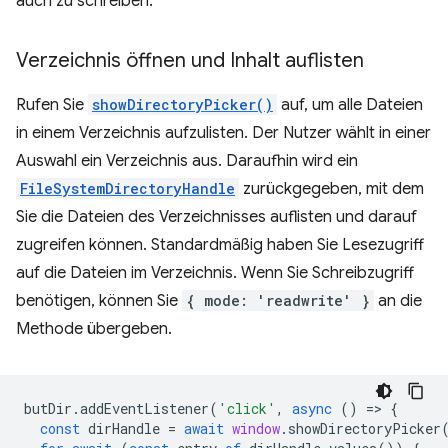
auch zu schreiben.
Verzeichnis öffnen und Inhalt auflisten
Rufen Sie
showDirectoryPicker()
auf, um alle Dateien
in einem Verzeichnis aufzulisten. Der Nutzer wählt in einer
Auswahl ein Verzeichnis aus. Daraufhin wird ein
FileSystemDirectoryHandle
zurückgegeben, mit dem
Sie die Dateien des Verzeichnisses auflisten und darauf
zugreifen können. Standardmäßig haben Sie Lesezugriff
auf die Dateien im Verzeichnis. Wenn Sie Schreibzugriff
benötigen, können Sie
{ mode: 'readwrite' }
an die
Methode übergeben.
butDir
.
addEventListener
(
'click'
,
async
()
=
>
{
const
dirHandle
=
await
window
.
showDirectoryPicker