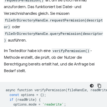
requestPermission()
an, um sie (noch einmal)
anzufordern. Das funktioniert bei Datei- und
Verzeichnishandles gleich. Sie müssen
fileOrDirectoryHandle.requestPermission(descript
or)
oder
fileOrDirectoryHandle.queryPermission(descriptor
)
ausführen.
Im Texteditor habe ich eine
verifyPermission()
-
Methode erstellt, die prüft, ob der Nutzer die
Berechtigung bereits erteilt hat, und die Anfrage bei
Bedarf stellt.
async
function
verifyPermission
(
fileHandle
,
readWrit
const
options
=
{};
if
(
readWrite
)
{
options
.
mode
=
'readwrite'
;