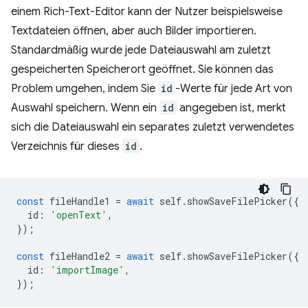
einem Rich-Text-Editor kann der Nutzer beispielsweise
Textdateien öffnen, aber auch Bilder importieren.
Standardmäßig wurde jede Dateiauswahl am zuletzt
gespeicherten Speicherort geöffnet. Sie können das
Problem umgehen, indem Sie
id
-Werte für jede Art von
Auswahl speichern. Wenn ein
id
angegeben ist, merkt
sich die Dateiauswahl ein separates zuletzt verwendetes
Verzeichnis für dieses
id
.
const
fileHandle1
=
await
self
.
showSaveFilePicker
({
id
:
'openText'
,
});
const
fileHandle2
=
await
self
.
showSaveFilePicker
({
id
:
'importImage'
,
});