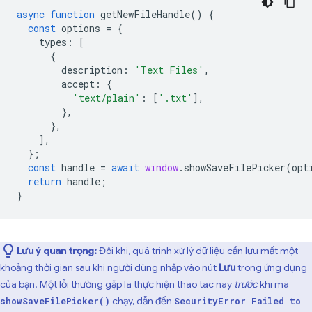
async
function
getNewFileHandle
()
{
const
options
=
{
types
:
[
{
description
:
'Text Files'
,
accept
:
{
'text/plain'
:
[
'.txt'
],
},
},
],
};
const
handle
=
await
window
.
showSaveFilePicker
(
opt
return
handle
;
}
Lưu ý quan trọng:
Đôi khi, quá trình xử lý dữ liệu cần lưu mất một
khoảng thời gian sau khi người dùng nhấp vào nút
Lưu
trong ứng dụng
của bạn. Một lỗi thường gặp là thực hiện thao tác này
trước
khi mã
chạy, dẫn đến
showSaveFilePicker()
SecurityError Failed to