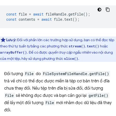
const
file
=
await
fileHandle
.
getFile
();
const
contents
=
await
file
.
text
();
Lưu ý:
Đối với phần lớn các trường hợp sử dụng, bạn có thể đọc tệp
theo thứ tự
tuần tự
bằng các phương thức
,
hoặc
stream()
text()
. Để có được
quyền truy cập ngẫu nhiên
vào nội dung
arrayBuffer()
của một tệp, hãy sử dụng phương thức
.
slice()
Đối tượng
File
do
FileSystemFileHandle.getFile()
trả về chỉ có thể đọc được miễn là tệp cơ bản trên ổ đĩa
chưa thay đổi. Nếu tệp trên đĩa bị sửa đổi, đối tượng
File
sẽ không đọc được và bạn cần gọi lại
getFile()
để lấy một đối tượng
File
mới nhằm đọc dữ liệu đã thay
đổi.