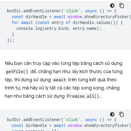
butDir
.
addEventListener
(
'click'
,
async
()
=
>
{
const
dirHandle
=
await
window
.
showDirectoryPicker
for
await
(
const
entry
of
dirHandle
.
values
())
{
console
.
log
(
entry
.
kind
,
entry
.
name
);
}
});
Nếu bạn cần truy cập vào từng tệp bằng cách sử dụng
getFile()
để, chẳng hạn như, lấy kích thước của từng
tệp, thì đừng sử dụng
await
trên từng kết quả theo
trình tự, mà hãy xử lý tất cả các tệp song song, chẳng
hạn như bằng cách sử dụng
Promise.all()
.
butDir
.
addEventListener
(
'click'
,
async
()
=
>
{
const
dirHandle
=
await
window
.
showDirectoryPicker