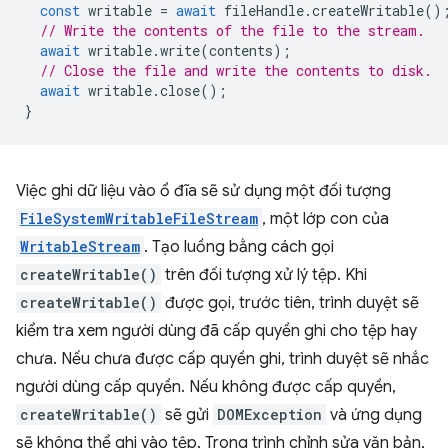
const
writable
=
await
fileHandle
.
createWritable
()
// Write the contents of the file to the stream.
await
writable
.
write
(
contents
);
// Close the file and write the contents to disk.
await
writable
.
close
();
}
Việc ghi dữ liệu vào ổ đĩa sẽ sử dụng một đối tượng
FileSystemWritableFileStream
, một lớp con của
WritableStream
. Tạo luồng bằng cách gọi
createWritable()
trên đối tượng xử lý tệp. Khi
createWritable()
được gọi, trước tiên, trình duyệt sẽ
kiểm tra xem người dùng đã cấp quyền ghi cho tệp hay
chưa. Nếu chưa được cấp quyền ghi, trình duyệt sẽ nhắc
người dùng cấp quyền. Nếu không được cấp quyền,
createWritable()
sẽ gửi
DOMException
và ứng dụng
sẽ không thể ghi vào tệp. Trong trình chỉnh sửa văn bản,