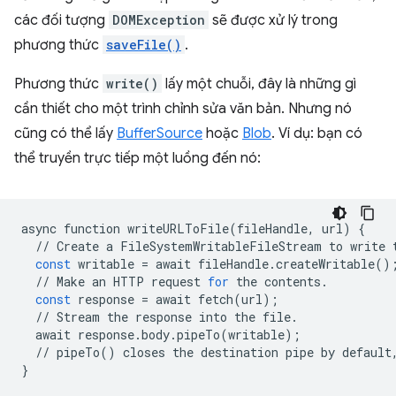
các đối tượng
DOMException
sẽ được xử lý trong
phương thức
saveFile()
.
Phương thức
write()
lấy một chuỗi, đây là những gì
cần thiết cho một trình chỉnh sửa văn bản. Nhưng nó
cũng có thể lấy
BufferSource
hoặc
Blob
. Ví dụ: bạn có
thể truyền trực tiếp một luồng đến nó:
async
function
writeURLToFile
(
fileHandle
,
url
)
{
//
Create
a
FileSystemWritableFileStream
to
write
const
writable
=
await
fileHandle
.
createWritable
()
//
Make
an
HTTP
request
for
the
contents
.
const
response
=
await
fetch
(
url
);
//
Stream
the
response
into
the
file
.
await
response
.
body
.
pipeTo
(
writable
);
//
pipeTo
()
closes
the
destination
pipe
by
default
}