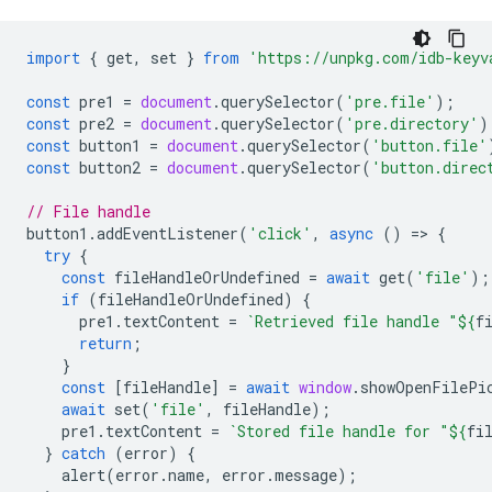
import
{
get
,
set
}
from
'https://unpkg.com/idb-keyv
const
pre1
=
document
.
querySelector
(
'pre.file'
);
const
pre2
=
document
.
querySelector
(
'pre.directory'
)
const
button1
=
document
.
querySelector
(
'button.file'
const
button2
=
document
.
querySelector
(
'button.direc
// File handle
button1
.
addEventListener
(
'click'
,
async
()
=
>
{
try
{
const
fileHandleOrUndefined
=
await
get
(
'file'
);
if
(
fileHandleOrUndefined
)
{
pre1
.
textContent
=
`Retrieved file handle "
${
f
return
;
}
const
[
fileHandle
]
=
await
window
.
showOpenFilePi
await
set
(
'file'
,
fileHandle
);
pre1
.
textContent
=
`Stored file handle for "
${
fi
}
catch
(
error
)
{
alert
(
error
.
name
,
error
.
message
);