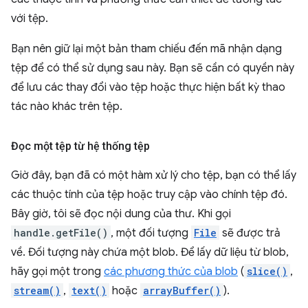
với tệp.
Bạn nên giữ lại một bản tham chiếu đến mã nhận dạng
tệp để có thể sử dụng sau này. Bạn sẽ cần có quyền này
để lưu các thay đổi vào tệp hoặc thực hiện bất kỳ thao
tác nào khác trên tệp.
Đọc một tệp từ hệ thống tệp
Giờ đây, bạn đã có một hàm xử lý cho tệp, bạn có thể lấy
các thuộc tính của tệp hoặc truy cập vào chính tệp đó.
Bây giờ, tôi sẽ đọc nội dung của thư. Khi gọi
handle.getFile()
, một đối tượng
File
sẽ được trả
về. Đối tượng này chứa một blob. Để lấy dữ liệu từ blob,
hãy gọi một trong
các phương thức của blob
(
slice()
,
stream()
,
text()
hoặc
arrayBuffer()
).