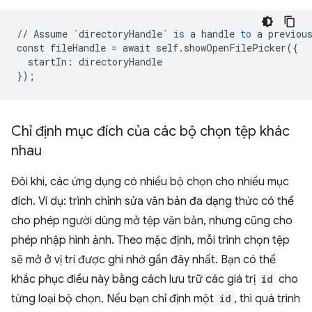
//
Assume
`directoryHandle`
is
a
handle
to
a
previou
const
fileHandle
=
await
self
.
showOpenFilePicker
(
{
startIn
:
directoryHandle
}
);
Chỉ định mục đích của các bộ chọn tệp khác
nhau
Đôi khi, các ứng dụng có nhiều bộ chọn cho nhiều mục
đích. Ví dụ: trình chỉnh sửa văn bản đa dạng thức có thể
cho phép người dùng mở tệp văn bản, nhưng cũng cho
phép nhập hình ảnh. Theo mặc định, mỗi trình chọn tệp
sẽ mở ở vị trí được ghi nhớ gần đây nhất. Bạn có thể
khắc phục điều này bằng cách lưu trữ các giá trị
id
cho
từng loại bộ chọn. Nếu bạn chỉ định một
id
, thì quá trình