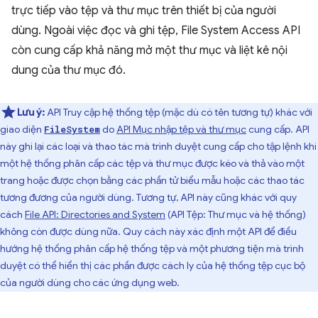
trực tiếp vào tệp và thư mục trên thiết bị của người
dùng. Ngoài việc đọc và ghi tệp, File System Access API
còn cung cấp khả năng mở một thư mục và liệt kê nội
dung của thư mục đó.
Lưu ý:
API Truy cập hệ thống tệp (mặc dù có tên tương tự) khác với
giao diện
do
API Mục nhập tệp và thư mục
cung cấp. API
FileSystem
này ghi lại các loại và thao tác mà trình duyệt cung cấp cho tập lệnh khi
một hệ thống phân cấp các tệp và thư mục được kéo và thả vào một
trang hoặc được chọn bằng các phần tử biểu mẫu hoặc các thao tác
tương đương của người dùng. Tương tự, API này cũng khác với quy
cách
File API: Directories and System
(API Tệp: Thư mục và hệ thống)
không còn được dùng nữa. Quy cách này xác định một API để điều
hướng hệ thống phân cấp hệ thống tệp và một phương tiện mà trình
duyệt có thể hiển thị các phần được cách ly của hệ thống tệp cục bộ
của người dùng cho các ứng dụng web.