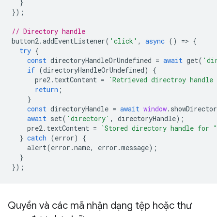
}
});
// Directory handle
button2
.
addEventListener
(
'click'
,
async
()
=
>
{
try
{
const
directoryHandleOrUndefined
=
await
get
(
'di
if
(
directoryHandleOrUndefined
)
{
pre2
.
textContent
=
`Retrieved directroy handle
return
;
}
const
directoryHandle
=
await
window
.
showDirecto
await
set
(
'directory'
,
directoryHandle
);
pre2
.
textContent
=
`Stored directory handle for 
}
catch
(
error
)
{
alert
(
error
.
name
,
error
.
message
);
}
});
Quyền và các mã nhận dạng tệp hoặc thư