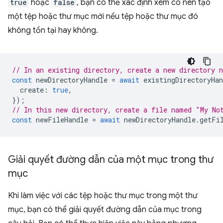
true
hoặc
false
, bạn có thể xác định xem có nên tạo
một tệp hoặc thư mục mới nếu tệp hoặc thư mục đó
không tồn tại hay không.
// In an existing directory, create a new directory 
const
newDirectoryHandle
=
await
existingDirectoryHan
create
:
true
,
});
// In this new directory, create a file named "My No
const
newFileHandle
=
await
newDirectoryHandle
.
getFi
Giải quyết đường dẫn của một mục trong thư
mục
Khi làm việc với các tệp hoặc thư mục trong một thư
mục, bạn có thể giải quyết đường dẫn của mục trong