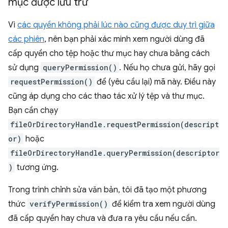
mục được lưu trữ
Vì
các quyền không phải lúc nào cũng được duy trì giữa
các phiên
, nên bạn phải xác minh xem người dùng đã
cấp quyền cho tệp hoặc thư mục hay chưa bằng cách
sử dụng
queryPermission()
. Nếu họ chưa gửi, hãy gọi
requestPermission()
để (yêu cầu lại) mã này. Điều này
cũng áp dụng cho các thao tác xử lý tệp và thư mục.
Bạn cần chạy
fileOrDirectoryHandle.requestPermission(descript
or)
hoặc
fileOrDirectoryHandle.queryPermission(descriptor
)
tương ứng.
Trong trình chỉnh sửa văn bản, tôi đã tạo một phương
thức
verifyPermission()
để kiểm tra xem người dùng
đã cấp quyền hay chưa và đưa ra yêu cầu nếu cần.