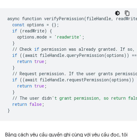
async
function
verifyPermission
(
fileHandle
,
readWrit
const
options
=
{};
if
(
readWrite
)
{
options
.
mode
=
'readwrite'
;
}
//
Check
if
permission
was
already
granted
.
If
so
,
if
((
await
fileHandle
.
queryPermission
(
options
))
==
return
true
;
}
//
Request
permission
.
If
the
user
grants
permissi
if
((
await
fileHandle
.
requestPermission
(
options
))
return
true
;
}
//
The
user
didn
't grant permission, so return fal
return
false
;
}
Bằng cách yêu cầu quyền ghi cùng với yêu cầu đọc, tôi