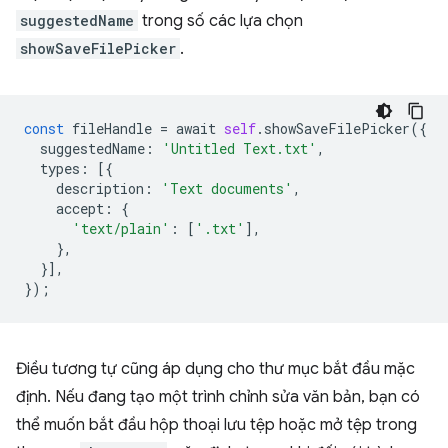
suggestedName
trong số các lựa chọn
showSaveFilePicker
.
const
fileHandle
=
await
self
.
showSaveFilePicker
({
suggestedName
:
'Untitled Text.txt'
,
types
:
[{
description
:
'Text documents'
,
accept
:
{
'text/plain'
:
[
'.txt'
],
},
}],
});
Điều tương tự cũng áp dụng cho thư mục bắt đầu mặc
định. Nếu đang tạo một trình chỉnh sửa văn bản, bạn có
thể muốn bắt đầu hộp thoại lưu tệp hoặc mở tệp trong