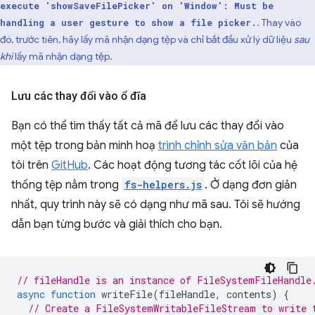
execute 'showSaveFilePicker' on 'Window': Must be
. Thay vào
handling a user gesture to show a file picker.
đó, trước tiên, hãy lấy mã nhận dạng tệp và chỉ bắt đầu xử lý dữ liệu
sau
khi
lấy mã nhận dạng tệp.
Lưu các thay đổi vào ổ đĩa
Bạn có thể tìm thấy tất cả mã để lưu các thay đổi vào
một tệp trong bản minh hoạ
trình chỉnh sửa văn bản
của
tôi trên
GitHub
. Các hoạt động tương tác cốt lõi của hệ
thống tệp nằm trong
fs-helpers.js
. Ở dạng đơn giản
nhất, quy trình này sẽ có dạng như mã sau. Tôi sẽ hướng
dẫn bạn từng bước và giải thích cho bạn.
// fileHandle is an instance of FileSystemFileHandle
async
function
writeFile
(
fileHandle
,
contents
)
{
// Create a FileSystemWritableFileStream to write 