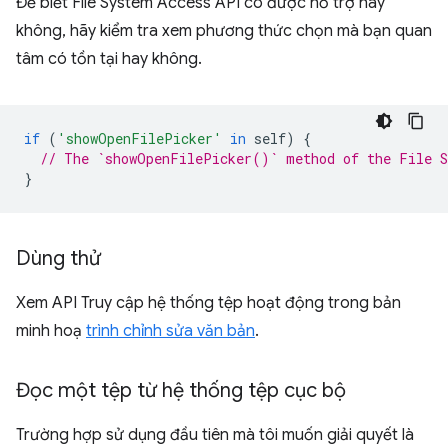
Để biết File System Access API có được hỗ trợ hay
không, hãy kiểm tra xem phương thức chọn mà bạn quan
tâm có tồn tại hay không.
if
(
'showOpenFilePicker'
in
self
)
{
// The `showOpenFilePicker()` method of the File S
}
Dùng thử
Xem API Truy cập hệ thống tệp hoạt động trong bản
minh hoạ
trình chỉnh sửa văn bản
.
Đọc một tệp từ hệ thống tệp cục bộ
Trường hợp sử dụng đầu tiên mà tôi muốn giải quyết là