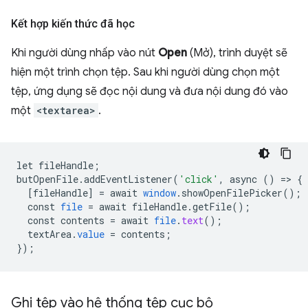
Kết hợp kiến thức đã học
Khi người dùng nhấp vào nút
Open
(Mở), trình duyệt sẽ
hiện một trình chọn tệp. Sau khi người dùng chọn một
tệp, ứng dụng sẽ đọc nội dung và đưa nội dung đó vào
một
<textarea>
.
let
fileHandle
;
butOpenFile
.
addEventListener
(
'click'
,
async
()
=
>
{
[
fileHandle
]
=
await
window
.
showOpenFilePicker
();
const
file
=
await
fileHandle
.
getFile
();
const
contents
=
await
file
.
text
();
textArea
.
value
=
contents
;
}
);
Ghi tệp vào hệ thống tệp cục bộ