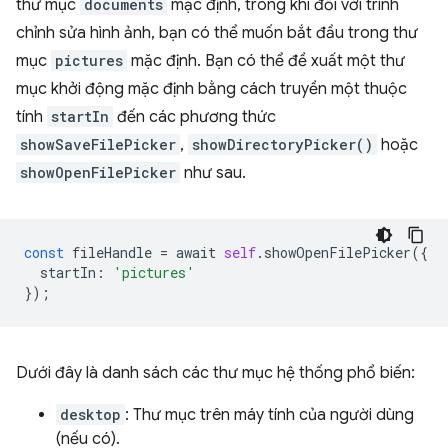
thư mục
documents
mặc định, trong khi đối với trình
chỉnh sửa hình ảnh, bạn có thể muốn bắt đầu trong thư
mục
pictures
mặc định. Bạn có thể đề xuất một thư
mục khởi động mặc định bằng cách truyền một thuộc
tính
startIn
đến các phương thức
showSaveFilePicker
,
showDirectoryPicker()
hoặc
showOpenFilePicker
như sau.
const
fileHandle
=
await
self
.
showOpenFilePicker
({
startIn
:
'pictures'
});
Dưới đây là danh sách các thư mục hệ thống phổ biến:
desktop
: Thư mục trên máy tính của người dùng
(nếu có).