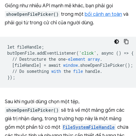
Giống như nhiều API mạnh mẽ khác, bạn phải gọi
showOpenFilePicker()
trong một
bối cảnh an toàn
và
phải gọi từ trong cử chỉ của người dùng.
let
fileHandle
;
butOpenFile
.
addEventListener
(
'click'
,
async
()
=
>
{
//
Destructure
the
one
-
element
array
.
[
fileHandle
]
=
await
window
.
showOpenFilePicker
();
//
Do
something
with
the
file
handle
.
}
);
Sau khi người dùng chọn một tệp,
showOpenFilePicker()
sẽ trả về một mảng gồm các
giá trị nhận dạng, trong trường hợp này là một mảng
gồm một phần tử có một
FileSystemFileHandle
chứa
các thuộc tính và phương thức cần thiết để tương tác