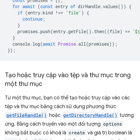
const
promises
=
[];
for
await
(
const
entry
of
dirHandle
.
values
())
{
if
(
entry
.
kind
!==
'file'
)
{
continue
;
}
promises
.
push
(
entry
.
getFile
().
then
((
file
)
=
>
`
${
}
console
.
log
(
await
Promise
.
all
(
promises
));
});
Tạo hoặc truy cập vào tệp và thư mục trong
một thư mục
Từ một thư mục, bạn có thể tạo hoặc truy cập vào các
tệp và thư mục bằng cách sử dụng phương thức
getFileHandle()
hoặc
getDirectoryHandle()
tương
ứng. Bằng cách truyền vào một đối tượng
options
không bắt buộc có khoá là
create
và giá trị boolean là