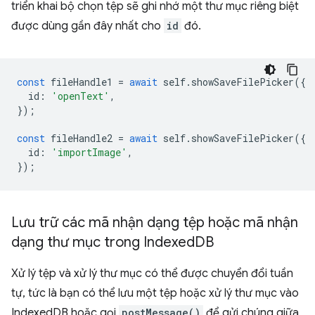
triển khai bộ chọn tệp sẽ ghi nhớ một thư mục riêng biệt
được dùng gần đây nhất cho
id
đó.
const
fileHandle1
=
await
self
.
showSaveFilePicker
({
id
:
'openText'
,
});
const
fileHandle2
=
await
self
.
showSaveFilePicker
({
id
:
'importImage'
,
});
Lưu trữ các mã nhận dạng tệp hoặc mã nhận
dạng thư mục trong Indexed
DB
Xử lý tệp và xử lý thư mục có thể được chuyển đổi tuần
tự, tức là bạn có thể lưu một tệp hoặc xử lý thư mục vào
IndexedDB hoặc gọi
postMessage()
để gửi chúng giữa