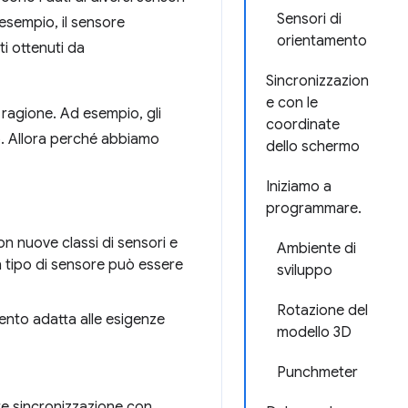
Sensori di
 esempio, il sensore
orientamento
i ottenuti da
Sincronizzazion
e con le
 ragione. Ad esempio, gli
coordinate
. Allora perché abbiamo
dello schermo
Iniziamo a
programmare.
n nuove classi di sensori e
Ambiente di
un tipo di sensore può essere
sviluppo
Rotazione del
ento adatta alle esigenze
modello 3D
Punchmeter
ore sincronizzazione con