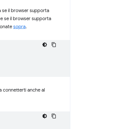
ia se il browser supporta
re se il browser supporta
zionate
sopra
.
 a connetterti anche al