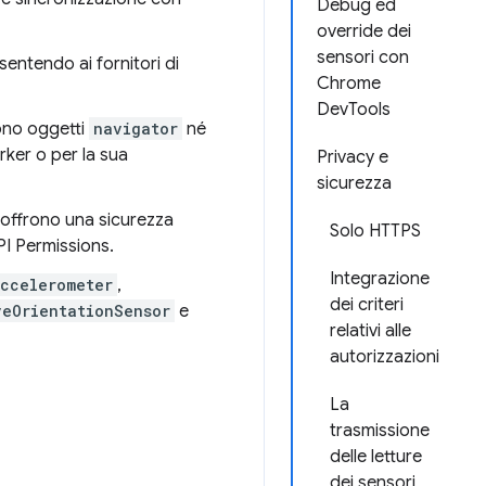
Debug ed
override dei
sensori con
nsentendo ai fornitori di
Chrome
DevTools
ono oggetti
navigator
né
orker o per la sua
Privacy e
sicurezza
 offrono una sicurezza
Solo HTTPS
PI Permissions.
Integrazione
ccelerometer
,
dei criteri
veOrientationSensor
e
relativi alle
autorizzazioni
La
trasmissione
delle letture
dei sensori