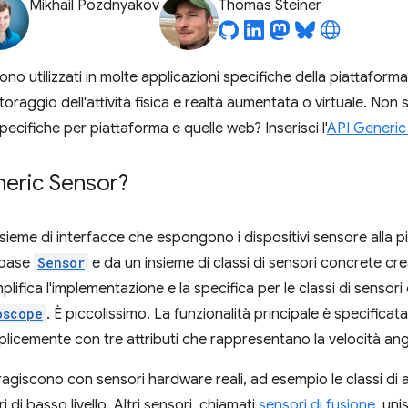
Mikhail Pozdnyakov
Thomas Steiner
ono utilizzati in molte applicazioni specifiche della piattaform
oraggio dell'attività fisica e realtà aumentata o virtuale. No
 specifiche per piattaforma e quelle web? Inserisci l'
API Generic
neric Sensor?
sieme di interfacce che espongono i dispositivi sensore alla p
i base
Sensor
e da un insieme di classi di sensori concrete cr
mplifica l'implementazione e la specifica per le classi di senso
oscope
. È piccolissimo. La funzionalità principale è specificata
licemente con tre attributi che rappresentano la velocità ang
eragiscono con sensori hardware reali, ad esempio le classi di
di basso livello. Altri sensori, chiamati
sensori di fusione
, uni