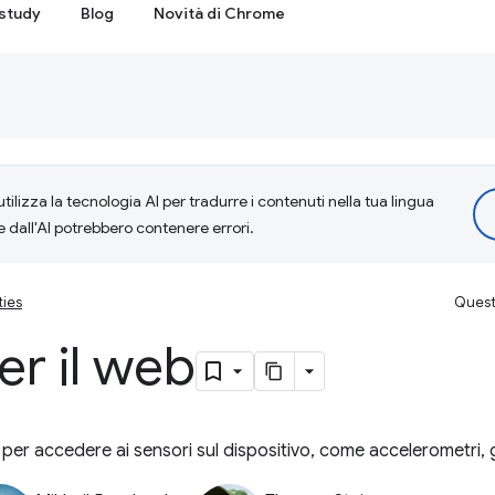
study
Blog
Novità di Chrome
tilizza la tecnologia AI per tradurre i contenuti nella tua lingua
e dall'AI potrebbero contenere errori.
ties
Questa
er il web
r per accedere ai sensori sul dispositivo, come accelerometri,