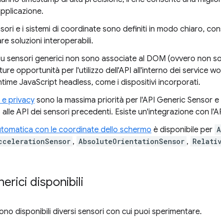
 applicazione.
ensori e i sistemi di coordinate sono definiti in modo chiaro, co
e soluzioni interoperabili.
su sensori generici non sono associate al DOM (ovvero non s
ture opportunità per l'utilizzo dell'API all'interno dei service w
time JavaScript headless, come i dispositivi incorporati.
 e privacy
sono la massima priorità per l'API Generic Sensor e
 alle API dei sensori precedenti. Esiste un'integrazione con l'A
utomatica con le coordinate dello schermo
è disponibile per
A
ccelerationSensor
,
AbsoluteOrientationSensor
,
Relati
erici disponibili
no disponibili diversi sensori con cui puoi sperimentare.