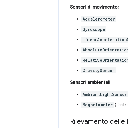
Sensori di movimento:
Accelerometer
Gyroscope
LinearAcceleration
AbsoluteOrientatio
RelativeOrientatio
GravitySensor
Sensori ambientali:
AmbientLightSensor
Magnetometer
(Dietro
Rilevamento delle 