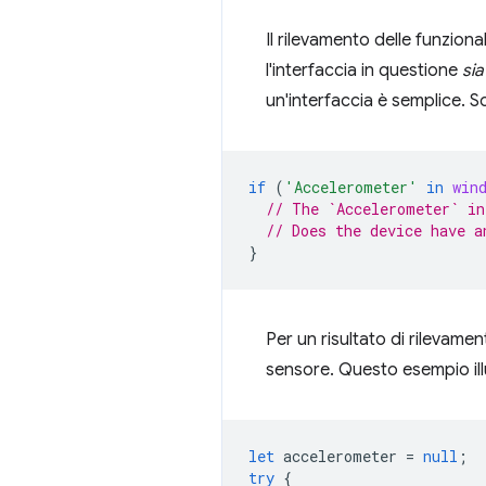
Il rilevamento delle funzion
l'interfaccia in questione
sia
un'interfaccia è semplice. So
if
(
'Accelerometer'
in
win
// The `Accelerometer` in
// Does the device have a
}
Per un risultato di rilevamen
sensore. Questo esempio ill
let
accelerometer
=
null
;
try
{