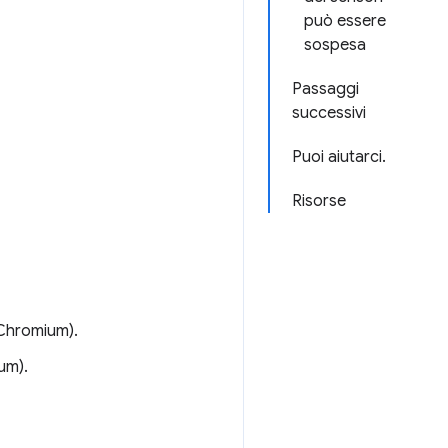
può essere
sospesa
Passaggi
successivi
Puoi aiutarci.
Risorse
Chromium).
um).