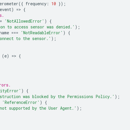
erometer
({
frequency
:
10
});
event
)
=
>
{
s.
=
'NotAllowedError'
)
{
on to access sensor was denied.'
);
name
===
'NotReadableError'
)
{
onnect to the sensor.'
);
(
e
)
=
>
{
rors.
ityError'
)
{
struction was blocked by the Permissions Policy.'
);
'ReferenceError'
)
{
not supported by the User Agent.'
);