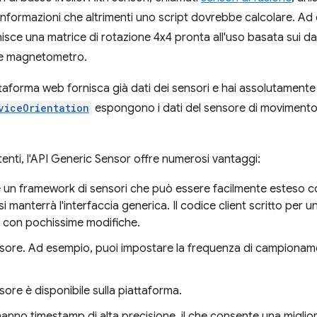
 informazioni che altrimenti uno script dovrebbe calcolare. Ad
isce una matrice di rotazione 4x4 pronta all'uso basata sui dat
 e magnetometro.
ttaforma web fornisca già dati dei sensori e hai assolutamente
viceOrientation
espongono i dati del sensore di movimento
stenti, l'API Generic Sensor offre numerosi vantaggi:
 un framework di sensori che può essere facilmente esteso co
 manterrà l'interfaccia generica. Il codice client scritto per 
ro con pochissime modifiche.
ensore. Ad esempio, puoi impostare la frequenza di campionam
sore è disponibile sulla piattaforma.
 hanno timestamp di alta precisione, il che consente una migli