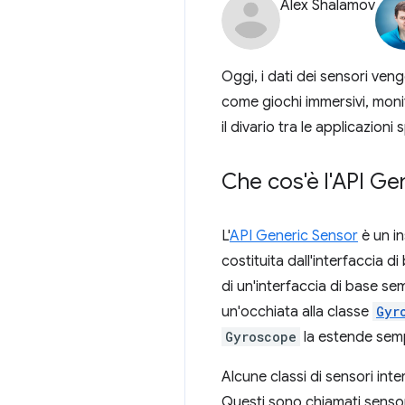
Alex Shalamov
Oggi, i dati dei sensori veng
come giochi immersivi, monit
il divario tra le applicazioni
Che cos'è l'API Ge
L'
API Generic Sensor
è un in
costituita dall'interfaccia d
di un'interfaccia di base se
un'occhiata alla classe
Gyr
Gyroscope
la estende semp
Alcune classi di sensori int
Questi sono chiamati sensori 