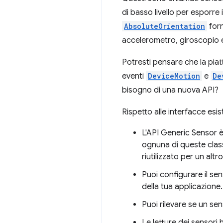
di basso livello per esporre
AbsoluteOrientation
forn
accelerometro, giroscopio
Potresti pensare che la pia
eventi
DeviceMotion
e
De
bisogno di una nuova API?
Rispetto alle interfacce esi
L'API Generic Sensor è
ognuna di queste classi
riutilizzato per un alt
Puoi configurare il s
della tua applicazione.
Puoi rilevare se un sen
Le letture dei sensori