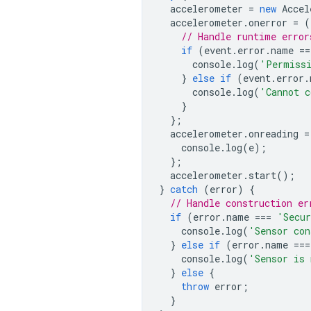
accelerometer
=
new
Accel
accelerometer
.
onerror
=
(
// Handle runtime error
if
(
event
.
error
.
name
==
console
.
log
(
'Permissi
}
else
if
(
event
.
error
.
console
.
log
(
'Cannot c
}
};
accelerometer
.
onreading
=
console
.
log
(
e
);
};
accelerometer
.
start
();
}
catch
(
error
)
{
// Handle construction er
if
(
error
.
name
===
'Secur
console
.
log
(
'Sensor con
}
else
if
(
error
.
name
===
console
.
log
(
'Sensor is 
}
else
{
throw
error
;
}