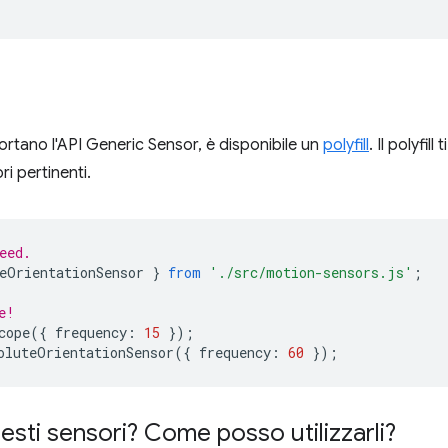
rtano l'API Generic Sensor, è disponibile un
polyfill
. Il polyfil
i pertinenti.
eed.
eOrientationSensor
}
from
'./src/motion-sensors.js'
;
e!
cope
({
frequency
:
15
});
oluteOrientationSensor
({
frequency
:
60
});
esti sensori? Come posso utilizzarli?