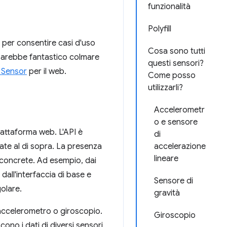
funzionalità
Polyfill
a per consentire casi d'uso
Cosa sono tutti
n sarebbe fantastico colmare
questi sensori?
 Sensor
per il web.
Come posso
utilizzarli?
Accelerometr
o e sensore
iattaforma web. L'API è
di
eate al di sopra. La presenza
accelerazione
lineare
ri concrete. Ad esempio, dai
 dall'interfaccia di base e
Sensore di
olare.
gravità
 accelerometro o giroscopio.
Giroscopio
scono i dati di diversi sensori