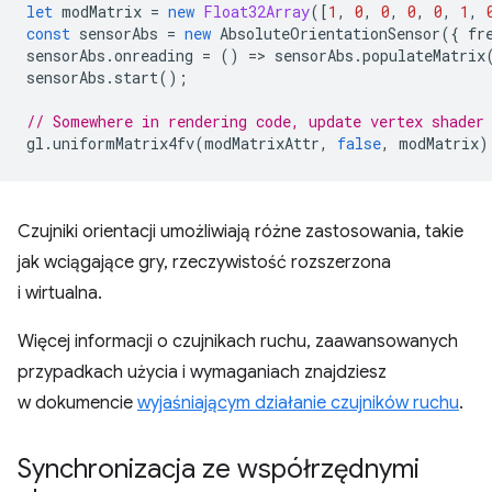
let
modMatrix
=
new
Float32Array
([
1
,
0
,
0
,
0
,
0
,
1
,
const
sensorAbs
=
new
AbsoluteOrientationSensor
({
fr
sensorAbs
.
onreading
=
()
=
>
sensorAbs
.
populateMatrix
sensorAbs
.
start
();
// Somewhere in rendering code, update vertex shader
gl
.
uniformMatrix4fv
(
modMatrixAttr
,
false
,
modMatrix
)
Czujniki orientacji umożliwiają różne zastosowania, takie
jak wciągające gry, rzeczywistość rozszerzona
i wirtualna.
Więcej informacji o czujnikach ruchu, zaawansowanych
przypadkach użycia i wymaganiach znajdziesz
w dokumencie
wyjaśniającym działanie czujników ruchu
.
Synchronizacja ze współrzędnymi