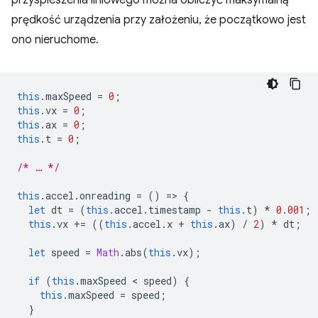
prędkość urządzenia przy założeniu, że początkowo jest
ono nieruchome.
this
.
maxSpeed
=
0
;
this
.
vx
=
0
;
this
.
ax
=
0
;
this
.
t
=
0
;
/* … */
this
.
accel
.
onreading
=
()
=
>
{
let
dt
=
(
this
.
accel
.
timestamp
-
this
.
t
)
*
0.001
;
this
.
vx
+=
((
this
.
accel
.
x
+
this
.
ax
)
/
2
)
*
dt
;
let
speed
=
Math
.
abs
(
this
.
vx
);
if
(
this
.
maxSpeed
 < 
speed
)
{
this
.
maxSpeed
=
speed
;
}