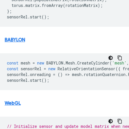
torus
.
matrix
.
fromArray
(
rotationMatrix
);
};
sensorRel
.
start
();
BABYLON
const
mesh
=
new
BABYLON
.
Mesh
.
CreateCylinder
(
'mesh'
,
const
sensorRel
=
new
RelativeOrientationSensor
({
fr
sensorRel
.
onreading
=
()
=
>
mesh
.
rotationQuaternion
.
sensorRel
.
start
();
WebGL
// Initialize sensor and update model matrix when ne