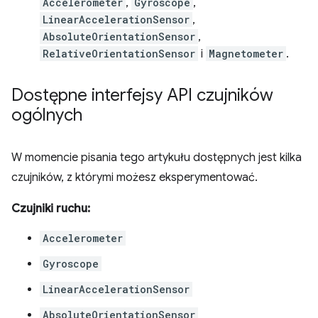
Accelerometer
,
Gyroscope
,
LinearAccelerationSensor
,
AbsoluteOrientationSensor
,
RelativeOrientationSensor
i
Magnetometer
.
Dostępne interfejsy API czujników
ogólnych
W momencie pisania tego artykułu dostępnych jest kilka
czujników, z którymi możesz eksperymentować.
Czujniki ruchu:
Accelerometer
Gyroscope
LinearAccelerationSensor
AbsoluteOrientationSensor