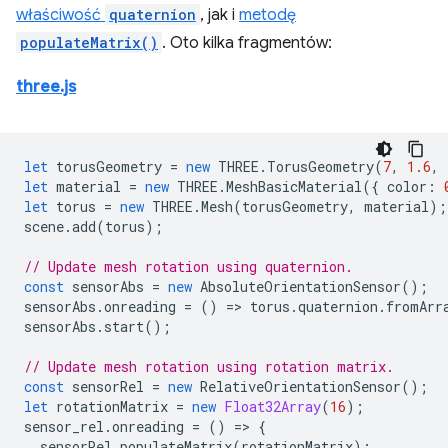
właściwość
quaternion
, jak i
metodę
populateMatrix()
. Oto kilka fragmentów:
three.js
let
torusGeometry
=
new
THREE
.
TorusGeometry
(
7
,
1.6
,
let
material
=
new
THREE
.
MeshBasicMaterial
({
color
:
let
torus
=
new
THREE
.
Mesh
(
torusGeometry
,
material
);
scene
.
add
(
torus
);
// Update mesh rotation using quaternion.
const
sensorAbs
=
new
AbsoluteOrientationSensor
();
sensorAbs
.
onreading
=
()
=
>
torus
.
quaternion
.
fromArr
sensorAbs
.
start
();
// Update mesh rotation using rotation matrix.
const
sensorRel
=
new
RelativeOrientationSensor
();
let
rotationMatrix
=
new
Float32Array
(
16
);
sensor_rel
.
onreading
=
()
=
>
{
sensorRel
.
populateMatrix
(
rotationMatrix
);