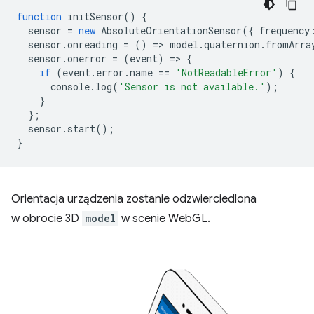
function
initSensor
()
{
sensor
=
new
AbsoluteOrientationSensor
({
frequency
sensor
.
onreading
=
()
=
>
model
.
quaternion
.
fromArra
sensor
.
onerror
=
(
event
)
=
>
{
if
(
event
.
error
.
name
==
'NotReadableError'
)
{
console
.
log
(
'Sensor is not available.'
);
}
};
sensor
.
start
();
}
Orientacja urządzenia zostanie odzwierciedlona
w obrocie 3D
model
w scenie WebGL.