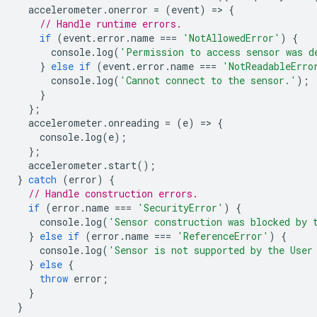
accelerometer
.
onerror
=
(
event
)
=
>
{
// Handle runtime errors.
if
(
event
.
error
.
name
===
'NotAllowedError'
)
{
console
.
log
(
'Permission to access sensor was d
}
else
if
(
event
.
error
.
name
===
'NotReadableErro
console
.
log
(
'Cannot connect to the sensor.'
);
}
};
accelerometer
.
onreading
=
(
e
)
=
>
{
console
.
log
(
e
);
};
accelerometer
.
start
();
}
catch
(
error
)
{
// Handle construction errors.
if
(
error
.
name
===
'SecurityError'
)
{
console
.
log
(
'Sensor construction was blocked by 
}
else
if
(
error
.
name
===
'ReferenceError'
)
{
console
.
log
(
'Sensor is not supported by the User
}
else
{
throw
error
;
}
}