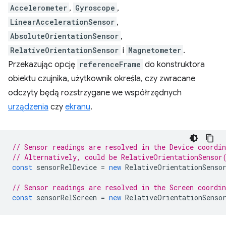
Accelerometer
,
Gyroscope
,
LinearAccelerationSensor
,
AbsoluteOrientationSensor
,
RelativeOrientationSensor
i
Magnetometer
.
Przekazując opcję
referenceFrame
do konstruktora
obiektu czujnika, użytkownik określa, czy zwracane
odczyty będą rozstrzygane we współrzędnych
urządzenia
czy
ekranu
.
// Sensor readings are resolved in the Device coordi
// Alternatively, could be RelativeOrientationSensor
const
sensorRelDevice
=
new
RelativeOrientationSenso
// Sensor readings are resolved in the Screen coordi
const
sensorRelScreen
=
new
RelativeOrientationSenso