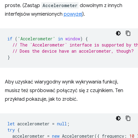
proste. (Zastąp
Accelerometer
dowolnym z innych
interfejsów wymienionych
powyżej
).
if
(
'Accelerometer'
in
window
)
{
// The `Accelerometer` interface is supported by t
// Does the device have an accelerometer, though?
}
Aby uzyskać wiarygodny wynik wykrywania funkcji,
musisz też spróbować połączyć się z czujnikiem. Ten
przykład pokazuje, jak to zrobić.
let
accelerometer
=
null
;
try
{
accelerometer
=
new
Accelerometer
({
frequency
:
10