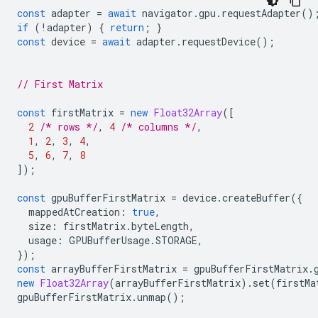
const
adapter
=
await
navigator
.
gpu
.
requestAdapter
()
if
(
!
adapter
)
{
return
;
}
const
device
=
await
adapter
.
requestDevice
();
// First Matrix
const
firstMatrix
=
new
Float32Array
([
2
/* rows */
,
4
/* columns */
,
1
,
2
,
3
,
4
,
5
,
6
,
7
,
8
]);
const
gpuBufferFirstMatrix
=
device
.
createBuffer
({
mappedAtCreation
:
true
,
size
:
firstMatrix
.
byteLength
,
usage
:
GPUBufferUsage
.
STORAGE
,
});
const
arrayBufferFirstMatrix
=
gpuBufferFirstMatrix
.
new
Float32Array
(
arrayBufferFirstMatrix
).
set
(
firstMa
gpuBufferFirstMatrix
.
unmap
();