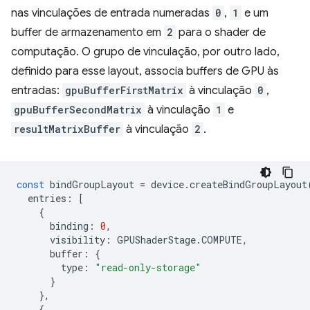
nas vinculações de entrada numeradas
0
,
1
e um
buffer de armazenamento em
2
para o shader de
computação. O grupo de vinculação, por outro lado,
definido para esse layout, associa buffers de GPU às
entradas:
gpuBufferFirstMatrix
à vinculação
0
,
gpuBufferSecondMatrix
à vinculação
1
e
resultMatrixBuffer
à vinculação
2
.
const
bindGroupLayout
=
device
.
createBindGroupLayout
entries
:
[
{
binding
:
0
,
visibility
:
GPUShaderStage
.
COMPUTE
,
buffer
:
{
type
:
"read-only-storage"
}
},
{