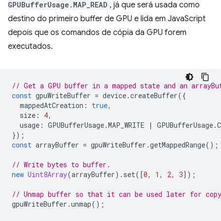
GPUBufferUsage.MAP_READ
, já que será usada como
destino do primeiro buffer de GPU e lida em JavaScript
depois que os comandos de cópia da GPU forem
executados.
// Get a GPU buffer in a mapped state and an arrayBu
const
gpuWriteBuffer
=
device
.
createBuffer
({
mappedAtCreation
:
true
,
size
:
4
,
usage
:
GPUBufferUsage
.
MAP_WRITE
|
GPUBufferUsage
.
});
const
arrayBuffer
=
gpuWriteBuffer
.
getMappedRange
();
// Write bytes to buffer.
new
Uint8Array
(
arrayBuffer
).
set
([
0
,
1
,
2
,
3
]);
// Unmap buffer so that it can be used later for cop
gpuWriteBuffer
.
unmap
();