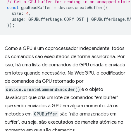
// Get a GPU buffer for reading in an unmapped state
const
gpuReadBuffer
=
device
.
createBuffer
({
size
:
4
,
usage
:
GPUBufferUsage
.
COPY_DST
|
GPUBufferUsage
.
M
});
Como a GPU é um coprocessador independente, todos
os comandos são executados de forma assíncrona. Por
isso, há uma lista de comandos de GPU criada e enviada
em lotes quando necessário. Na WebGPU, o codificador
de comandos da GPU retornado por
device.createCommandEncoder()
é o objeto
JavaScript que cria um lote de comandos "em buffer"
que serão enviados à GPU em algum momento. Já os
métodos em
GPUBuffer
são "não armazenados em
buffer", ou seja, são executados de maneira atômica no
momento em que são chamados.