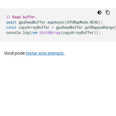
// Read buffer.
await
gpuReadBuffer
.
mapAsync
(
GPUMapMode
.
READ
);
const
copyArrayBuffer
=
gpuReadBuffer
.
getMappedRange
console
.
log
(
new
Uint8Array
(
copyArrayBuffer
));
Você pode
testar este exemplo
.