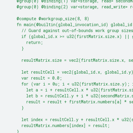
    @group(0) @binding(1) var<storage, read> secondM
    @group(0) @binding(2) var<storage, read_write> r
    @compute @workgroup_size(8, 8)
    fn main(@builtin(global_invocation_id) global_id
      // Guard against out-of-bounds work group size
      if (global_id.x >= u32(firstMatrix.size.x) || 
        return;
      }
      resultMatrix.size = vec2(firstMatrix.size.x, s
      let resultCell = vec2(global_id.x, global_id.y
      var result = 0.0;
      for (var i = 0u; i < u32(firstMatrix.size.y); 
        let a = i + resultCell.x * u32(firstMatrix.s
        let b = resultCell.y + i * u32(secondMatrix.
        result = result + firstMatrix.numbers[a] * s
      }
      let index = resultCell.y + resultCell.x * u32(
      resultMatrix.numbers[index] = result;
    }