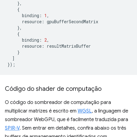
},
{
binding
:
1
,
resource
:
gpuBufferSecondMatrix
},
{
binding
:
2
,
resource
:
resultMatrixBuffer
}
]
});
Código do shader de computação
O código do sombreador de computação para
multiplicar matrizes é escrito em
WGSL
, a linguagem de
sombreador WebGPU, que é facilmente traduzida para
SPIR-V
. Sem entrar em detalhes, confira abaixo os três
buffers de armazenamento identificados com