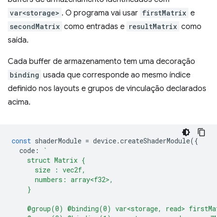
var<storage>
. O programa vai usar
firstMatrix
e
secondMatrix
como entradas e
resultMatrix
como
saída.
Cada buffer de armazenamento tem uma decoração
binding
usada que corresponde ao mesmo índice
definido nos layouts e grupos de vinculação declarados
acima.
const
shaderModule
=
device
.
createShaderModule
({
code
:
`
    struct Matrix {
      size : vec2f,
      numbers: array<f32>,
    }
    @group(0) @binding(0) var<storage, read> firstMa