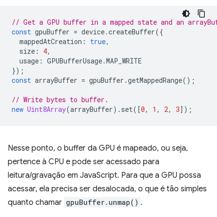
// Get a GPU buffer in a mapped state and an arrayBu
const
gpuBuffer
=
device
.
createBuffer
({
mappedAtCreation
:
true
,
size
:
4
,
usage
:
GPUBufferUsage
.
MAP_WRITE
});
const
arrayBuffer
=
gpuBuffer
.
getMappedRange
();
// Write bytes to buffer.
new
Uint8Array
(
arrayBuffer
).
set
([
0
,
1
,
2
,
3
]);
Nesse ponto, o buffer da GPU é mapeado, ou seja,
pertence à CPU e pode ser acessado para
leitura/gravação em JavaScript. Para que a GPU possa
acessar, ela precisa ser desalocada, o que é tão simples
quanto chamar
gpuBuffer.unmap()
.