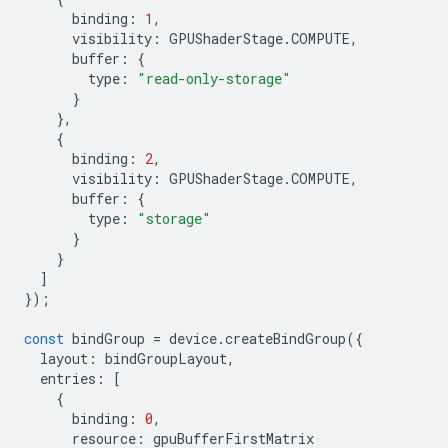
binding
:
1
,
visibility
:
GPUShaderStage
.
COMPUTE
,
buffer
:
{
type
:
"read-only-storage"
}
},
{
binding
:
2
,
visibility
:
GPUShaderStage
.
COMPUTE
,
buffer
:
{
type
:
"storage"
}
}
]
});
const
bindGroup
=
device
.
createBindGroup
({
layout
:
bindGroupLayout
,
entries
:
[
{
binding
:
0
,
resource
:
gpuBufferFirstMatrix