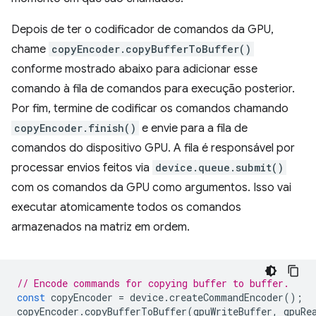
Depois de ter o codificador de comandos da GPU,
chame
copyEncoder.copyBufferToBuffer()
conforme mostrado abaixo para adicionar esse
comando à fila de comandos para execução posterior.
Por fim, termine de codificar os comandos chamando
copyEncoder.finish()
e envie para a fila de
comandos do dispositivo GPU. A fila é responsável por
processar envios feitos via
device.queue.submit()
com os comandos da GPU como argumentos. Isso vai
executar atomicamente todos os comandos
armazenados na matriz em ordem.
// Encode commands for copying buffer to buffer.
const
copyEncoder
=
device
.
createCommandEncoder
();
copyEncoder
.
copyBufferToBuffer
(
gpuWriteBuffer
,
gpuRe