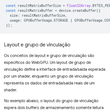
const
resultMatrixBufferSize
=
Float32Array
.
BYTES_PE
const
resultMatrixBuffer
=
device
.
createBuffer
({
size
:
resultMatrixBufferSize
,
usage
:
GPUBufferUsage
.
STORAGE
|
GPUBufferUsage
.
CO
});
Layout e grupo de vinculação
Os conceitos de layout e grupo de vinculação são
específicos do WebGPU. Um layout de grupo de
vinculação define a interface de entrada/saída esperada
por um shader, enquanto um grupo de vinculação
representa os dados de entrada/saída reais de um
shader.
No exemplo abaixo, o layout do grupo de vinculação
espera dois buffers de armazenamento somente leitura