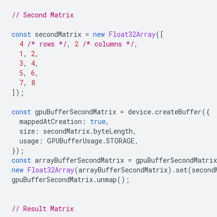
// Second Matrix
const
secondMatrix
=
new
Float32Array
([
4
/* rows */
,
2
/* columns */
,
1
,
2
,
3
,
4
,
5
,
6
,
7
,
8
]);
const
gpuBufferSecondMatrix
=
device
.
createBuffer
({
mappedAtCreation
:
true
,
size
:
secondMatrix
.
byteLength
,
usage
:
GPUBufferUsage
.
STORAGE
,
});
const
arrayBufferSecondMatrix
=
gpuBufferSecondMatrix
new
Float32Array
(
arrayBufferSecondMatrix
).
set
(
second
gpuBufferSecondMatrix
.
unmap
();
// Result Matrix