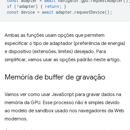
const
adapter
=
await
navigator
.
gpu
.
requestAdapter
()
if
(
!
adapter
)
{
return
;
}
const
device
=
await
adapter
.
requestDevice
();
Ambas as funções usam opções que permitem
especificar o tipo de adaptador (preferência de energia)
e dispositivo (extensões, limites) desejado. Para
simplificar, vamos usar as opções padrão neste artigo.
Memória de buffer de gravação
Vamos ver como usar JavaScript para gravar dados na
memória da GPU. Esse processo não é simples devido
ao modelo de sandbox usado nos navegadores da Web
modernos.