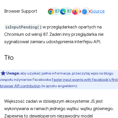
87
87
x
x
Browser Support
Source
isInputPending()
w przeglądarkach opartych na
Chromium od wersji 87. Żaden inny przeglądarka nie
sygnalizował zamiaru udostępnienia interfejsu API.
Tło
Uwaga:
aby uzyskać pełne informacje, przeczytaj wpis na blogu
zespołu inżynierów Facebooka
Faster input events with Facebook's first
browser API contribution
(w języku angielskim).
Większość zadań w dzisiejszym ekosystemie JS jest
wykonywana w ramach jednego wątku: wątku głównego.
Zapewnia to deweloperom niezawodny model