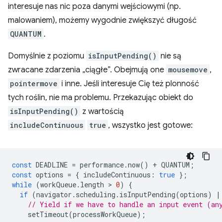
interesuje nas nic poza danymi wejściowymi (np.
malowaniem), możemy wygodnie zwiększyć długość
QUANTUM
.
Domyślnie z poziomu
isInputPending()
nie są
zwracane zdarzenia „ciągłe”. Obejmują one
mousemove
,
pointermove
i inne. Jeśli interesuje Cię też plonność
tych roślin, nie ma problemu. Przekazując obiekt do
isInputPending()
z wartością
includeContinuous
true
, wszystko jest gotowe:
const
DEADLINE
=
performance
.
now
()
+
QUANTUM
;
const
options
=
{
includeContinuous
:
true
};
while
(
workQueue
.
length
 > 
0
)
{
if
(
navigator
.
scheduling
.
isInputPending
(
options
)
|
// Yield if we have to handle an input event (an
setTimeout
(
processWorkQueue
);