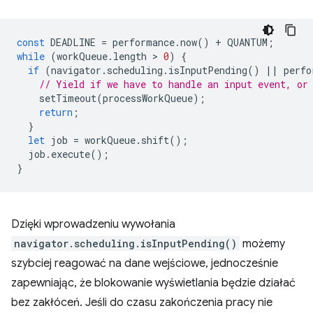
const
DEADLINE
=
performance
.
now
()
+
QUANTUM
;
while
(
workQueue
.
length
 > 
0
)
{
if
(
navigator
.
scheduling
.
isInputPending
()
||
perfo
// Yield if we have to handle an input event, or
setTimeout
(
processWorkQueue
);
return
;
}
let
job
=
workQueue
.
shift
();
job
.
execute
();
}
Dzięki wprowadzeniu wywołania
navigator.scheduling.isInputPending()
możemy
szybciej reagować na dane wejściowe, jednocześnie
zapewniając, że blokowanie wyświetlania będzie działać
bez zakłóceń. Jeśli do czasu zakończenia pracy nie