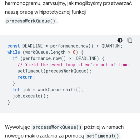
harmonogramu, zarysujmy, jak moglibyśmy przetwarzać
naszą pracę w hipotetycznej funkcji
processWorkQueue()
:
const
DEADLINE
=
performance
.
now
()
+
QUANTUM
;
while
(
workQueue
.
length
 > 
0
)
{
if
(
performance
.
now
()
>
=
DEADLINE
)
{
// Yield the event loop if we're out of time.
setTimeout
(
processWorkQueue
);
return
;
}
let
job
=
workQueue
.
shift
();
job
.
execute
();
}
Wywołując
processWorkQueue()
później w ramach
nowego makrozadania za pomocą
setTimeout()
,