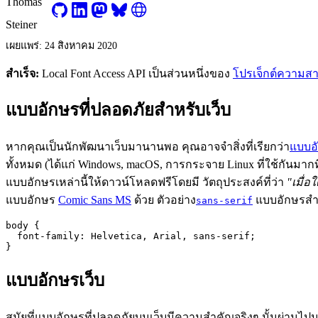
เผยแพร่: 24 สิงหาคม 2020
สำเร็จ:
Local Font Access API เป็นส่วนหนึ่งของ
โปรเจ็กต์ความส
แบบอักษรที่ปลอดภัยสำหรับเว็บ
หากคุณเป็นนักพัฒนาเว็บมานานพอ คุณอาจจำสิ่งที่เรียกว่า
แบบอั
ทั้งหมด (ได้แก่ Windows, macOS, การกระจาย Linux ที่ใช้กันมากที
แบบอักษรเหล่านี้ให้ดาวน์โหลดฟรีโดยมี วัตถุประสงค์ที่ว่า
"เมื่อ
แบบอักษร
Comic Sans MS
ด้วย ตัวอย่าง
แบบอักษรสำร
sans-serif
body
{
font-family
:
Helvetica
,
Arial
,
sans-serif
;
}
แบบอักษรเว็บ
สมัยที่แบบอักษรที่ปลอดภัยบนเว็บมีความสำคัญจริงๆ นั้นผ่านไปนา