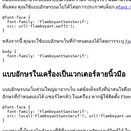
ที่แสดง คุณใช้แบบอักษรบนเว็บได้โดยการประกาศบล็อก
@font-
@
font-face
{
font-family
:
'FlamboyantSansSerif'
;
src
:
url
(
'flamboyant.woff2'
);
}
หลังจากนี้ คุณจะใช้แบบอักษรเว็บที่กำหนดเองได้โดยการระบุ
fo
body
{
font-family
:
'FlamboyantSansSerif'
;
}
แบบอักษรในเครื่องเป็นเวกเตอร์ลายนิ้วมือ
แบบอักษรบนเว็บส่วนใหญ่มาจากเว็บ แต่ข้อเท็จจริงที่น่าสนใจคือพ
อักษรที่กำหนดเองได้ (เซอร์ไพรส์!) ในเครื่อง หากผู้ใช้ติดตั้ง
Flam
@
font-face
{
font-family
:
'FlamboyantSansSerif'
;
src
:
local
(
'FlamboyantSansSerif'
),
url
(
'flamboyant.wo
}
แนวทางนี้เป็นกลไกสำรองที่ดีที่อาจช่วยประหยัดแบนด์วิดท์ได้ ในอ