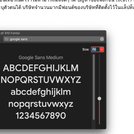
local()
ะบุตัวตนได้ บริษัทจำนวนมากมีฟอนต์ของบริษัทที่ติดตั้งไว้ในแล็ปท