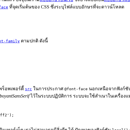
ที่จุดเริ่มต้นของ CSS ซึ่งระบุไฟล์แบบอักษรที่จะดาวน์โหลด
face
ตามปกติ ดังนี้
nt-family
ร็อพเพอร์ตี้
ในการประกาศ
นอกเหนือจากฟังก์ช
src
@font-face
boyantSansSerif
ไว้ในระบบปฏิบัติการ ระบบจะใช้สำเนาในเครื่อ
ff2'
);
ินเทอร์เน็ต เราไม่สามารถมีสิ่งดีๆ ได้ ปัญหาของฟังก์ชัน