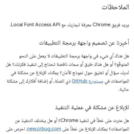
الملاحظات
يريد فريق Chrome معرفة تجاربك مع Local Font Access API.
أخبِرنا عن تصميم واجهة برمجة التطبيقات
هل هناك أي شيء في واجهة برمجة التطبيقات لا يعمل على النحو
المتوقّع؟ أو هل هناك طرق أو سمات ناقصة تحتاج إلى تنفيذ فكرتك؟ هل
لديك سؤال أو تعليق حول نموذج الأمان؟ يمكنك الإبلاغ عن مشكلة في
المواصفات في
مستودع GitHub
ذي الصلة، أو إضافة أفكارك إلى مشكلة
حالية.
الإبلاغ عن مشكلة في عملية التنفيذ
هل عثرت على خطأ في تنفيذ Chrome؟ أو هل يختلف التنفيذ عن
المواصفات؟ يمكنك الإبلاغ عن خطأ على
new.crbug.com
. احرص على