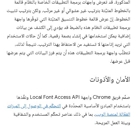
المذكورة. قد تعرض واجهات برمجة التطبيقات الخاصة بالنظام قائمة
بالخطوط المثبَّتة بترتيب غير عشوائي أو غير مرتّب، ولكن بترتيب تثبيت
الخطوط. إنّ عرض قائمة خطوط التنسيق المثبّتة التي توفّرها واجهة
برمجة تطبيقات النظام هذه بالضبط قد يؤدي إلى الكشف عن بيانات
إضافية يمكن استخدامها في إنشاء بصمة رقمية، كما أنّ حالات الاستخدام
التي نريد إتاحتها لا تستفيد من الاحتفاظ بهذا الترتيب. نتيجةً لذلك،
تتطلّب واجهة برمجة التطبيقات هذه أن يتم فرز البيانات التي يتم عرضها
قبل عرضها.
الأمان والأذونات
صمَّم فريق Chrome واجهة Local Font Access API ونفَّذها
باستخدام المبادئ الأساسية المحدّدة في
التحكّم في الوصول إلى الميزات
الفعّالة لمنصة الويب
، بما في ذلك عناصر تحكّم المستخدم والشفافية
وبيئة العمل المريحة.