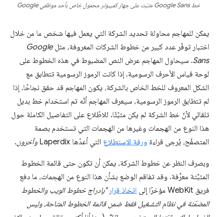
خط Google Sans مثبّت على جهاز كمبيوتر محمول خاص بأحد موظفي Google
يمكن للمهاجم محاولة تحديد الشركة التي يعمل فيها شخص ما من خلال
اختبار توفّر عدد كبير من خطوط الشركات المعروفة، مثل
Google
Sans
. سيحاول المهاجم عرض النص المضبوط في هذه الخطوط على
لوحة قياس الأحرف الرسومية. إذا كانت الرموز الرسومية تتطابق مع
الشكل المعروف للخط الخاص بالشركة، يكون المهاجم قد حقق نجاحًا. إذا
لم تتطابق الرموز الرسومية، سيعرف المهاجم أنّه تم استخدام خط بديل
تلقائي لأنّ خط الشركة لم يكن مثبّتًا. للاطّلاع على التفاصيل الكاملة حول
هذا النوع من الهجمات وغيرها من الهجمات التي تستخدم بصمة
المتصفّح، يُرجى قراءة
ورقة الاستطلاع
التي أعدّها Laperdix
وآخرون
.
وبصرف النظر عن خطوط الشركة، يمكن أن تكون حتى قائمة الخطوط
المثبَّتة معرِّفة. وقد تفاقم الوضع بشأن هذا النوع من الهجمات، ما دفع
فريق WebKit مؤخرًا إلى
اتخاذ قرار
"بإدراج خطوط الويب والخطوط
المضمّنة في نظام التشغيل فقط ضمن قائمة الخطوط المتاحة، وليس