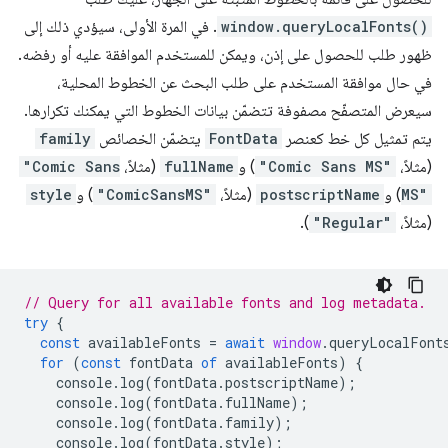
window.queryLocalFonts()
. في المرة الأولى، سيؤدي ذلك إلى
ظهور طلب للحصول على إذن، ويمكن للمستخدم الموافقة عليه أو رفضه.
في حال موافقة المستخدم على طلب البحث عن الخطوط المحلية،
سيعرض المتصفّح مصفوفة تتضمّن بيانات الخطوط التي يمكنك تكرارها.
يتم تمثيل كل خط كعنصر
FontData
يتضمّن الخصائص
family
(مثلاً،
"Comic Sans MS"
) و
fullName
(مثلاً،
"Comic Sans
MS"
) و
postscriptName
(مثلاً،
"ComicSansMS"
) و
style
(مثلاً،
"Regular"
).
// Query for all available fonts and log metadata.
try
{
const
availableFonts
=
await
window
.
queryLocalFont
for
(
const
fontData
of
availableFonts
)
{
console
.
log
(
fontData
.
postscriptName
);
console
.
log
(
fontData
.
fullName
);
console
.
log
(
fontData
.
family
);
console
.
log
(
fontData
.
style
);