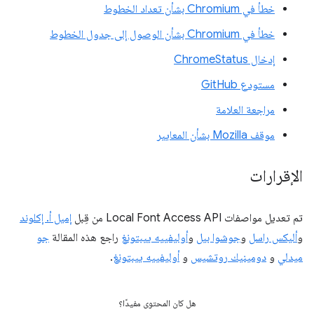
خطأ في Chromium بشأن تعداد الخطوط
خطأ في Chromium بشأن الوصول إلى جدول الخطوط
إدخال ChromeStatus
مستودع GitHub
مراجعة العلامة
موقف Mozilla بشأن المعايير
الإقرارات
تم تعديل مواصفات Local Font Access API من قِبل
إميل أ. إكلوند
و
أليكس راسل
و
جوشوا بيل
و
أوليفييه ييبتونغ
راجع هذه المقالة
جو
ميدلي
و
دومينيك روتشيس
و
أوليفييه ييبتونغ
.
هل كان المحتوى مفيدًا؟