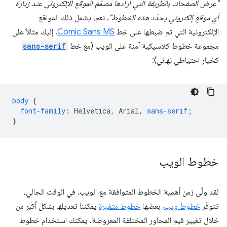
"عرض الصفحات بالطريقة التي أرادها مصمّم الموقع الإلكتروني عند زيارة
أي موقع إلكتروني يحدّد هذه الخطوط"
. نعم، يشمل ذلك المواقع
الإلكترونية التي تم ضبطها على خط
Comic Sans MS
. إليك مثالاً على
مجموعة خطوط كلاسيكية آمنة على الويب (مع خط
sans-serif
كخيار احتياطي نهائي):
body
{
font-family
:
Helvetica
,
Arial
,
sans-serif
;
}
خطوط الويب
لقد ولّى زمن أهمية الخطوط المتوافقة مع الويب. في الوقت الحالي،
تتوفّر
خطوط ويب
، بعضها
خطوط متغيرة
يمكننا تعديلها بشكل أكبر من
خلال تغيير قيم المحاور المختلفة المعروضة. يمكنك استخدام خطوط