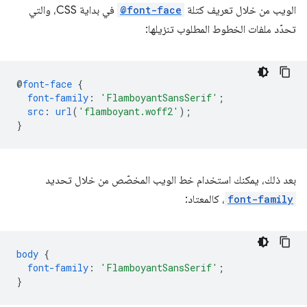
الويب من خلال تعريف كتلة
@font-face
في بداية CSS، والتي
تحدّد ملفات الخطوط المطلوب تنزيلها:
@
font-face
{
font-family
:
'FlamboyantSansSerif'
;
src
:
url
(
'flamboyant.woff2'
);
}
بعد ذلك، يمكنك استخدام خط الويب المخصّص من خلال تحديد
font-family
، كالمعتاد:
body
{
font-family
:
'FlamboyantSansSerif'
;
}