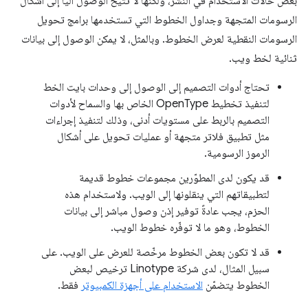
بعض حالات الاستخدام في النشر، ولكنّها لا تتيح الوصول آليًا إلى أشكال
الرسومات المتجهة وجداول الخطوط التي تستخدمها برامج تحويل
الرسومات النقطية لعرض الخطوط. وبالمثل، لا يمكن الوصول إلى بيانات
ثنائية لخط ويب.
تحتاج أدوات التصميم إلى الوصول إلى وحدات بايت الخط
لتنفيذ تخطيط OpenType الخاص بها والسماح لأدوات
التصميم بالربط على مستويات أدنى، وذلك لتنفيذ إجراءات
مثل تطبيق فلاتر متجهة أو عمليات تحويل على أشكال
الرموز الرسومية.
قد يكون لدى المطوّرين مجموعات خطوط قديمة
لتطبيقاتهم التي ينقلونها إلى الويب. ولاستخدام هذه
الحزم، يجب عادةً توفير إذن وصول مباشر إلى بيانات
الخطوط، وهو ما لا توفّره خطوط الويب.
قد لا تكون بعض الخطوط مرخّصة للعرض على الويب. على
سبيل المثال، لدى شركة Linotype ترخيص لبعض
الخطوط يتضمّن
الاستخدام على أجهزة الكمبيوتر
فقط.