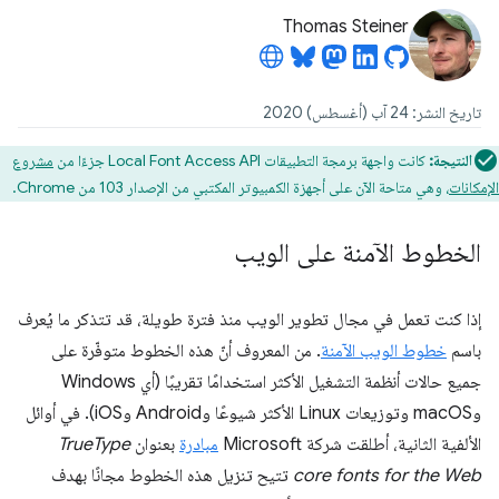
Thomas Steiner
تاريخ النشر: 24 آب (أغسطس) 2020
النتيجة:
كانت واجهة برمجة التطبيقات Local Font Access API جزءًا من
مشروع
الإمكانات
، وهي متاحة الآن على أجهزة الكمبيوتر المكتبي من الإصدار 103 من Chrome.
الخطوط الآمنة على الويب
إذا كنت تعمل في مجال تطوير الويب منذ فترة طويلة، قد تتذكر ما يُعرف
باسم
خطوط الويب الآمنة
. من المعروف أنّ هذه الخطوط متوفّرة على
جميع حالات أنظمة التشغيل الأكثر استخدامًا تقريبًا (أي Windows
وmacOS وتوزيعات Linux الأكثر شيوعًا وAndroid وiOS). في أوائل
الألفية الثانية، أطلقت شركة Microsoft
مبادرة
بعنوان
TrueType
core fonts for the Web
تتيح تنزيل هذه الخطوط مجانًا بهدف