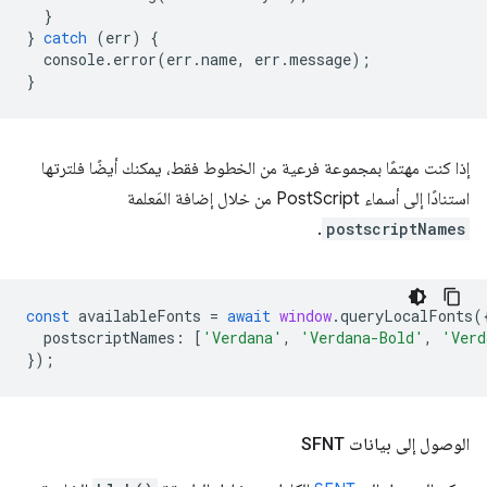
}
}
catch
(
err
)
{
console
.
error
(
err
.
name
,
err
.
message
);
}
إذا كنت مهتمًا بمجموعة فرعية من الخطوط فقط، يمكنك أيضًا فلترتها
استنادًا إلى أسماء PostScript من خلال إضافة المَعلمة
.
postscriptNames
const
availableFonts
=
await
window
.
queryLocalFonts
(
postscriptNames
:
[
'Verdana'
,
'Verdana-Bold'
,
'Verd
});
الوصول إلى بيانات SFNT