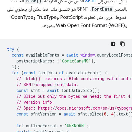
يمكن الوصول إلى
SFNT
الكامل من خلال الطريقة
blob()
الخاصة
بالعنصر
FontData
. ‫SFNT هو تنسيق ملف خط يمكن أن يحتوي على
خطوط أخرى، مثل خطوط PostScript وTrueType وOpenType
وWeb Open Font Format (WOFF) وغيرها.
try
{
const
availableFonts
=
await
window
.
queryLocalFont
postscriptNames
:
[
'ComicSansMS'
],
});
for
(
const
fontData
of
availableFonts
)
{
// `blob()` returns a Blob containing valid and 
// SFNT-wrapped font data.
const
sfnt
=
await
fontData
.
blob
();
// Slice out only the bytes we need: the first 4
// version info.
// Spec: https://docs.microsoft.com/en-us/typogr
const
sfntVersion
=
await
sfnt
.
slice
(
0
,
4
).
text
(
let
outlineFormat
=
'UNKNOWN'
;
switch
(
sfntVersion
)
{