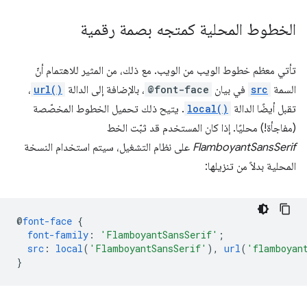
الخطوط المحلية كمتجه بصمة رقمية
تأتي معظم خطوط الويب من الويب. مع ذلك، من المثير للاهتمام أنّ
السمة
src
في بيان
@font-face
، بالإضافة إلى الدالة
url()
،
تقبل أيضًا الدالة
local()
. يتيح ذلك تحميل الخطوط المخصّصة
(مفاجأة!) محليًا. إذا كان المستخدم قد ثبّت الخط
FlamboyantSansSerif
على نظام التشغيل، سيتم استخدام النسخة
المحلية بدلاً من تنزيلها:
@
font-face
{
font-family
:
'FlamboyantSansSerif'
;
src
:
local
(
'FlamboyantSansSerif'
),
url
(
'flamboyan
}