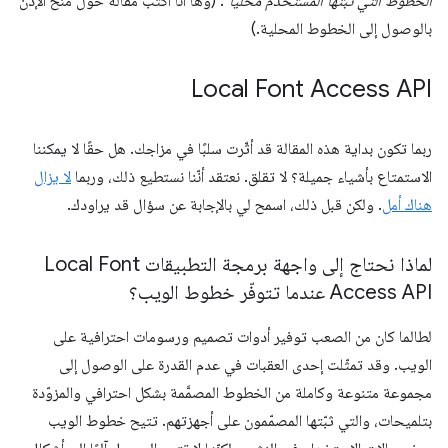
الخطوط التي ثبّتها المستخدم محليًا"
. (وها أنا أكتب مقالة حول منح الإذن
بالوصول إلى الخطوط المحلية.)
‫Local Font Access API
ربما تكون بداية هذه المقالة قد أثّرت سلبًا في مزاجك. هل حقًا لا يمكننا
الاستمتاع بأشياء جميلة؟ لا تقلق. نعتقد أنّنا نستطيع ذلك، وربما
لا يزال
هناك أمل
. ولكن قبل ذلك، اسمح لي بالإجابة عن سؤال قد يراودك.
لماذا نحتاج إلى واجهة برمجة التطبيقات Local Font
Access API عندما تتوفّر خطوط الويب؟
لطالما كان من الصعب توفير أدوات تصميم ورسومات احترافية على
الويب. وقد تمثّلت إحدى العقبات في عدم القدرة على الوصول إلى
مجموعة متنوعة وكاملة من الخطوط المصمَّمة بشكل احترافي والمزوّدة
بتلميحات، والتي ثبّتها المصمّمون على أجهزتهم. تتيح خطوط الويب