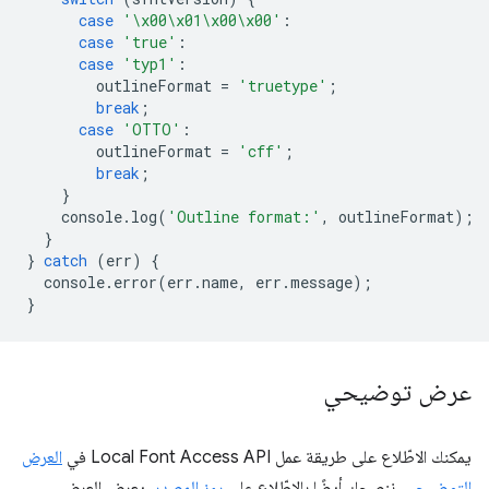
case
'\x00\x01\x00\x00'
:
case
'true'
:
case
'typ1'
:
outlineFormat
=
'truetype'
;
break
;
case
'OTTO'
:
outlineFormat
=
'cff'
;
break
;
}
console
.
log
(
'Outline format:'
,
outlineFormat
);
}
}
catch
(
err
)
{
console
.
error
(
err
.
name
,
err
.
message
);
}
عرض توضيحي
يمكنك الاطّلاع على طريقة عمل Local Font Access API في
العرض
التوضيحي
. ننصحك أيضًا بالاطّلاع على
رمز المصدر
. يعرض العرض