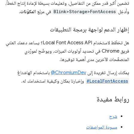
تضمين أكبر قدر ممكن من التفاصيل، وتعليمات بسيطة لإعادة إنتاج الخطأ،
وأدخِل
Blink>Storage>FontAccess
في مربّع
المكوّنات
.
إظهار الدعم لواجهة برمجة التطبيقات
هل تخطّط لاستخدام Local Font Access API؟ يساعد دعمك العلني
فريق Chrome في تحديد أولويات الميزات، ويوضّح لمورّدي
المتصفّحات الآخرين مدى أهمية توفيرها.
يمكنك إرسال تغريدة إلى
‎@ChromiumDev
باستخدام الهاشتاغ
#LocalFontAccess
وإخبارنا بمكان وكيفية استخدامك له.
روابط مفيدة
شرح
مسودة المواصفات