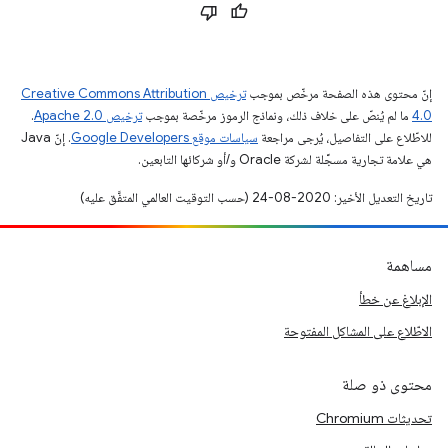
إنّ محتوى هذه الصفحة مرخّص بموجب
ترخيص Creative Commons Attribution
4.0‏
ما لم يُنصّ على خلاف ذلك، ونماذج الرموز مرخّصة بموجب
ترخيص Apache 2.0‏
.
للاطّلاع على التفاصيل، يُرجى مراجعة
سياسات موقع Google Developers‏
. إنّ Java
هي علامة تجارية مسجَّلة لشركة Oracle و/أو شركائها التابعين.
تاريخ التعديل الأخير: 2020-08-24 (حسب التوقيت العالمي المتفَّق عليه)
مساهمة
الإبلاغ عن خطأ
الاطّلاع على المشاكل المفتوحة
محتوى ذو صلة
تحديثات Chromium