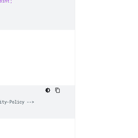
oint;
ty-Policy -->
