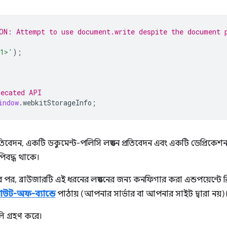
ON: Attempt to use document.write despite the document 
h1>'
);
recated API
indow
.
webkitStorageInfo
;
রতিবেদন, একটি ডকুমেন্ট-পলিসি লঙ্ঘন প্রতিবেদন এবং একটি ডেপ্রিকেশন
িবদ্ধ থাকে।
বের পর, ব্রাউজারটি এই ধরনের লঙ্ঘনের জন্য কনফিগার করা এন্ডপয়েন্টে র
উট-অফ-ব্যান্ডে
পাঠায় (আপনার সার্ভার বা আপনার সাইট দ্বারা নয়)
লি গ্রহণ করে।