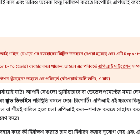
পিআই কল এবং আরও অনেক কিছু নিরীক্ষণ করতে রিপোর্টিং এপিআই ব্যব
 গাইড, যেখানে এর ব্যবহারের বিস্তারিত উদাহরণ দেওয়া হয়েছে এবং এটি
Report
হেডার) ব্যবহার করে থাকেন, তাহলে এর পরিবর্তে
এপিআই মাইগ্রেশন
সম্পর
ort-To
টেশন খুঁজছেন? তাহলে এর পরিবর্তে নেটওয়ার্ক ত্রুটি লগিং-এ যান।
শন পর্যায়েই ঘটে। আপনি সেগুলো স্থানীয়ভাবে বা ডেভেলপমেন্টের সময় 
বং
প্রকৃত ডিভাইস
পরিস্থিতি বদলে দেয়। রিপোর্টিং এপিআই এই ধরনের কিছু 
িল বা শীঘ্রই বাতিল হতে চলা এপিআই কল—শনাক্ত করতে সাহায্য 
প্রেরণ করে।
ার করে কী নিরীক্ষণ করতে চান তা নির্ধারণ করার সুযোগ দেয় এবং 