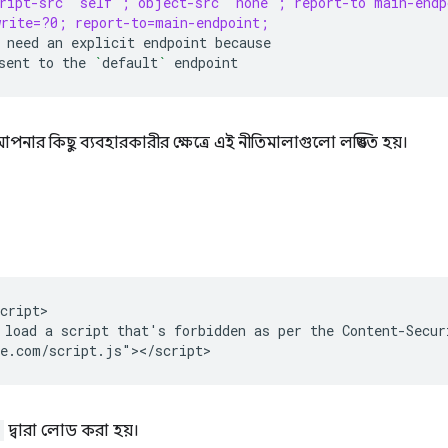
cript-src 'self'; object-src 'none'; report-to main-endp
write=?0; report-to=main-endpoint;
need
an
explicit
endpoint
sent
to
the
`
default
`
 আপনার কিছু ব্যবহারকারীর ক্ষেত্রে এই নীতিমালাগুলো লঙ্ঘিত হয়।
cript>

load a script that's forbidden as per the Content-Securi
দ্বারা লোড করা হয়।