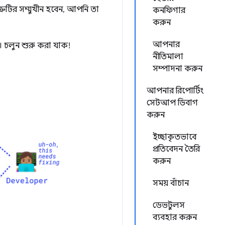
ুটির সম্মুখীন হবেন, আপনি তা
কনফিগার
করুন
আপনার
 চলুন শুরু করা যাক!
নীতিমালা
সম্পাদনা করুন
আপনার রিপোর্টিং
সেটআপ ডিবাগ
করুন
ইচ্ছাকৃতভাবে
প্রতিবেদন তৈরি
করুন
সময় বাঁচান
ডেভটুলস
ব্যবহার করুন