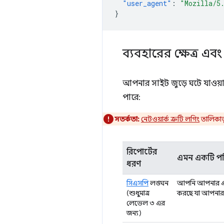
"user_agent"
:
"Mozilla/5
}
ব্যবহারের ক্ষেত্র এবং 
আপনার সাইট জুড়ে ঘটে যাওয়া ব
পারে:
সতর্কতা:
নেটওয়ার্ক ত্রুটি লগিং
তালিকাভু
রিপোর্টের
এমন একটি পরি
ধরণ
সিএসপি
লঙ্ঘন
আপনি আপনার 
(শুধুমাত্র
করছে যা আপনার C
লেভেল ৩ এর
জন্য)