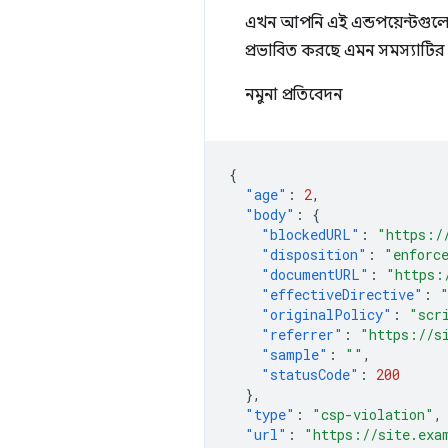
এখন আপনি এই এন্ডপয়েন্টগুলো
প্রভাবিত করছে এমন সমস্যাটির 
নমুনা প্রতিবেদন
{
"age"
:
2
,
"body"
:
{
"blockedURL"
:
"https:/
"disposition"
:
"enforc
"documentURL"
:
"https:
"effectiveDirective"
:
"originalPolicy"
:
"scr
"referrer"
:
"https://s
"sample"
:
""
,
"statusCode"
:
200
},
"type"
:
"csp-violation"
,
"url"
:
"https://site.exa