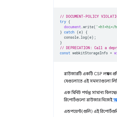
// DOCUMENT-POLICY VIOLATI
try
{
document
.
write
(
'<h1>hi</
}
catch
(
e
)
{
console
.
log
(
e
);
}
// DEPRECATION: Call a dep
const
webkitStorageInfo
=
w
ব্রাউজারটি একটি CSP লঙ্ঘন প্
যেগুলোতে এই সমস্যাগুলো লিপ
এক মিনিট পর্যন্ত সামান্য বিলম্
রিপোর্টগুলো ব্রাউজার নিজেই
আ
এন্ডপয়েন্ট(গুলি) এই রিপোর্টগু