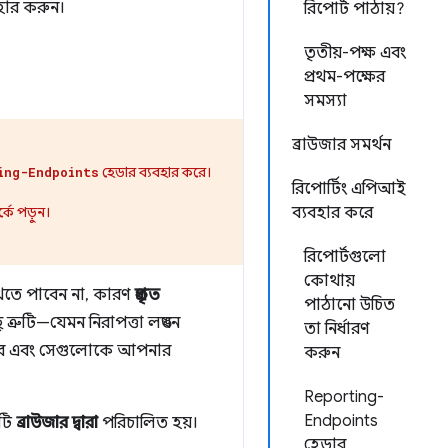
হার করুন।
রিপোর্ট পাঠায়?
তৃতীয়-পক্ষ এবং
প্রথম-পক্ষের
সমস্যা
ব্রাউজার সমর্থন
হেডার ব্যবহার করে।
ing-Endpoints
রিপোর্টিং এপিআই
্কে পড়ুন।
ব্যবহার করে
রিপোর্টগুলো
কোথায়
দেখতে পাবেন না, কারণ
প্রকৃত
পাঠানো উচিত
ত্রুটি—যেমন নিরাপত্তা লঙ্ঘন
তা নির্ধারণ
করে এবং সেগুলোকে আপনার
করুন
Reporting-
Endpoints
এটি
ব্রাউজার দ্বারা
পরিচালিত হয়।
হেডার