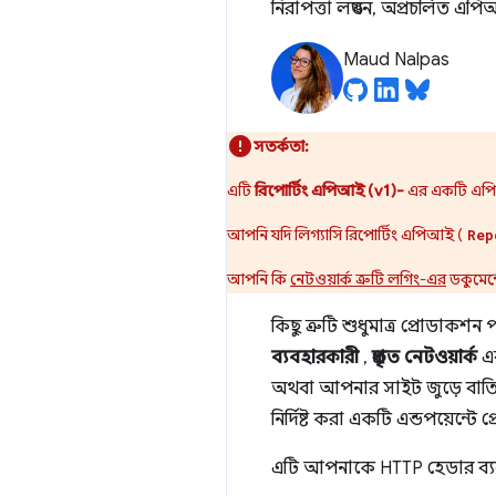
নিরাপত্তা লঙ্ঘন, অপ্রচলিত এ
Maud Nalpas
সতর্কতা:
এটি
রিপোর্টিং এপিআই (v1)-
এর একটি এপিআই
আপনি যদি লিগ্যাসি রিপোর্টিং এপিআই (
Rep
আপনি কি
নেটওয়ার্ক ত্রুটি লগিং-এর
ডকুমেন্
কিছু ত্রুটি শুধুমাত্র প্রোডাক
ব্যবহারকারী
,
প্রকৃত নেটওয়ার্ক
এ
অথবা আপনার সাইট জুড়ে বাত
নির্দিষ্ট করা একটি এন্ডপয়েন্টে 
এটি আপনাকে HTTP হেডার ব্যবহ