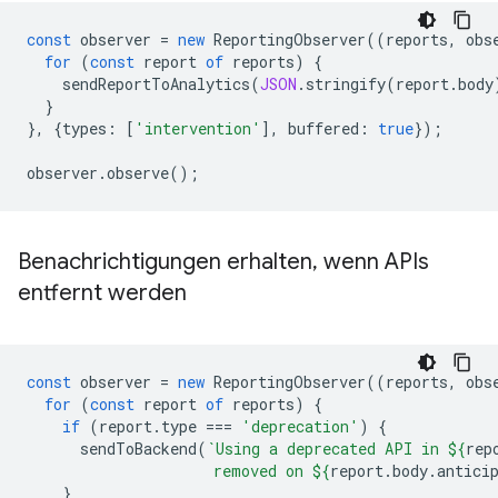
const
observer
=
new
ReportingObserver
((
reports
,
obs
for
(
const
report
of
reports
)
{
sendReportToAnalytics
(
JSON
.
stringify
(
report
.
body
}
},
{
types
:
[
'intervention'
],
buffered
:
true
});
observer
.
observe
();
Benachrichtigungen erhalten
,
wenn APIs
entfernt werden
const
observer
=
new
ReportingObserver
((
reports
,
obs
for
(
const
report
of
reports
)
{
if
(
report
.
type
===
'deprecation'
)
{
sendToBackend
(
`Using a deprecated API in 
${
rep
                     removed on 
${
report
.
body
.
antici
}