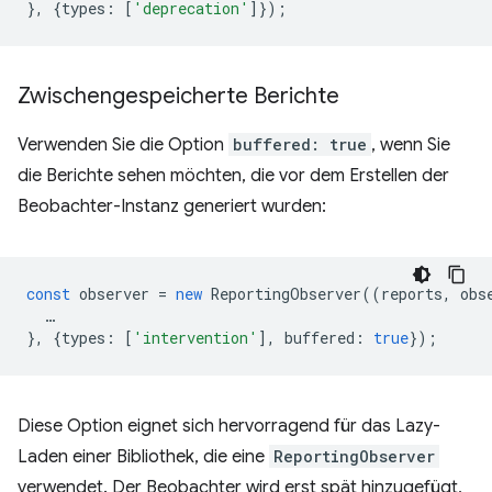
},
{
types
:
[
'deprecation'
]});
Zwischengespeicherte Berichte
Verwenden Sie die Option
buffered: true
, wenn Sie
die Berichte sehen möchten, die vor dem Erstellen der
Beobachter-Instanz generiert wurden:
const
observer
=
new
ReportingObserver
((
reports
,
obs
…
},
{
types
:
[
'intervention'
],
buffered
:
true
});
Diese Option eignet sich hervorragend für das Lazy-
Laden einer Bibliothek, die eine
ReportingObserver
verwendet. Der Beobachter wird erst spät hinzugefügt,