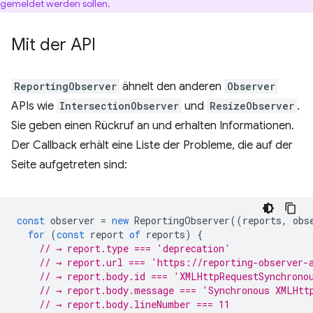
gemeldet werden sollen.
Mit der API
ReportingObserver
ähnelt den anderen
Observer
APIs wie
IntersectionObserver
und
ResizeObserver
.
Sie geben einen Rückruf an und erhalten Informationen.
Der Callback erhält eine Liste der Probleme, die auf der
Seite aufgetreten sind:
const
observer
=
new
ReportingObserver
((
reports
,
obs
for
(
const
report
of
reports
)
{
// → report.type === 'deprecation'
// → report.url === 'https://reporting-observer-
// → report.body.id === 'XMLHttpRequestSynchrono
// → report.body.message === 'Synchronous XMLHtt
// → report.body.lineNumber === 11