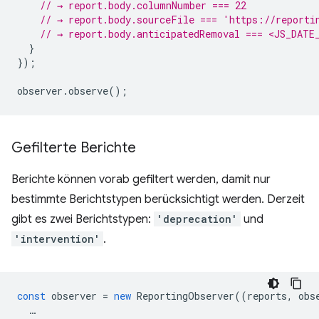
// → report.body.columnNumber === 22
// → report.body.sourceFile === 'https://reporti
// → report.body.anticipatedRemoval === <JS_DATE
}
});
observer
.
observe
();
Gefilterte Berichte
Berichte können vorab gefiltert werden, damit nur
bestimmte Berichtstypen berücksichtigt werden. Derzeit
gibt es zwei Berichtstypen:
'deprecation'
und
'intervention'
.
const
observer
=
new
ReportingObserver
((
reports
,
obs
…