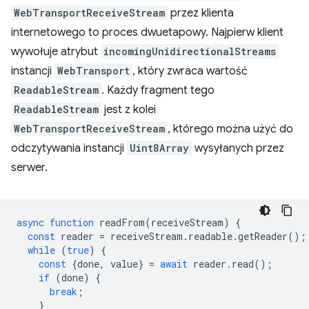
WebTransportReceiveStream
przez klienta
internetowego to proces dwuetapowy. Najpierw klient
wywołuje atrybut
incomingUnidirectionalStreams
instancji
WebTransport
, który zwraca wartość
ReadableStream
. Każdy fragment tego
ReadableStream
jest z kolei
WebTransportReceiveStream
, którego można użyć do
odczytywania instancji
Uint8Array
wysyłanych przez
serwer.
async
function
readFrom
(
receiveStream
)
{
const
reader
=
receiveStream
.
readable
.
getReader
();
while
(
true
)
{
const
{
done
,
value
}
=
await
reader
.
read
();
if
(
done
)
{
break
;
}