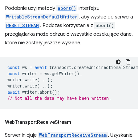
Podobnie użyj metody
abort()
interfejsu
WritableStreamDefaultWriter
, aby wysłać do serwera
RESET_STREAM
. Podczas korzystania z
abort()
przeglądarka może odrzucić wszystkie oczekujące dane,
które nie zostały jeszcze wysłane.
const
ws
=
await
transport
.
createUnidirectionalStrea
const
writer
=
ws
.
getWriter
();
writer
.
write
(...);
writer
.
write
(...);
await
writer
.
abort
();
// Not all the data may have been written.
Web
Transport
Receive
Stream
Serwer inicjuje
WebTransportReceiveStream
. Uzyskanie