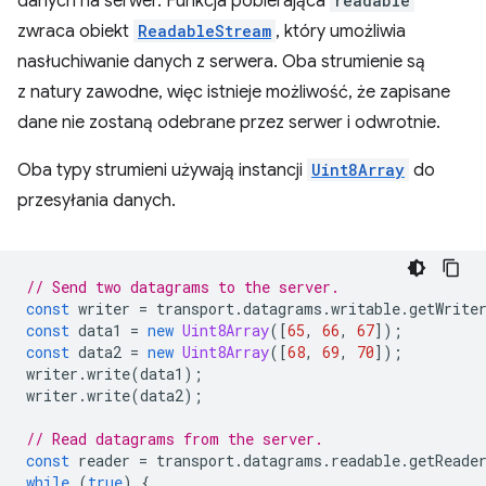
danych na serwer. Funkcja pobierająca
readable
zwraca obiekt
ReadableStream
, który umożliwia
nasłuchiwanie danych z serwera. Oba strumienie są
z natury zawodne, więc istnieje możliwość, że zapisane
dane nie zostaną odebrane przez serwer i odwrotnie.
Oba typy strumieni używają instancji
Uint8Array
do
przesyłania danych.
// Send two datagrams to the server.
const
writer
=
transport
.
datagrams
.
writable
.
getWrite
const
data1
=
new
Uint8Array
([
65
,
66
,
67
]);
const
data2
=
new
Uint8Array
([
68
,
69
,
70
]);
writer
.
write
(
data1
);
writer
.
write
(
data2
);
// Read datagrams from the server.
const
reader
=
transport
.
datagrams
.
readable
.
getReade
while
(
true
)
{