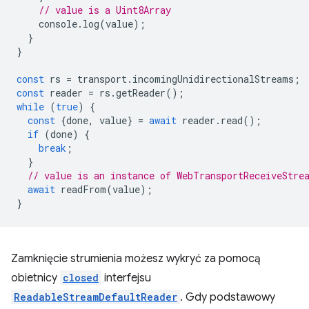
// value is a Uint8Array
console
.
log
(
value
);
}
}
const
rs
=
transport
.
incomingUnidirectionalStreams
;
const
reader
=
rs
.
getReader
();
while
(
true
)
{
const
{
done
,
value
}
=
await
reader
.
read
();
if
(
done
)
{
break
;
}
// value is an instance of WebTransportReceiveStre
await
readFrom
(
value
);
}
Zamknięcie strumienia możesz wykryć za pomocą
obietnicy
closed
interfejsu
ReadableStreamDefaultReader
. Gdy podstawowy