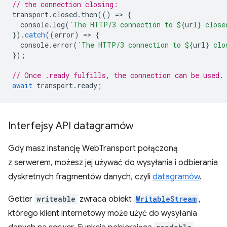
// the connection closing:
transport
.
closed
.
then
(()
=
>
{
console
.
log
(
`The HTTP/3 connection to 
${
url
}
 close
}).
catch
((
error
)
=
>
{
console
.
error
(
`The HTTP/3 connection to 
${
url
}
 clo
});
// Once .ready fulfills, the connection can be used.
await
transport
.
ready
;
Interfejsy API datagramów
Gdy masz instancję WebTransport połączoną
z serwerem, możesz jej używać do wysyłania i odbierania
dyskretnych fragmentów danych, czyli
datagramów
.
Getter
writeable
zwraca obiekt
WritableStream
,
którego klient internetowy może użyć do wysyłania