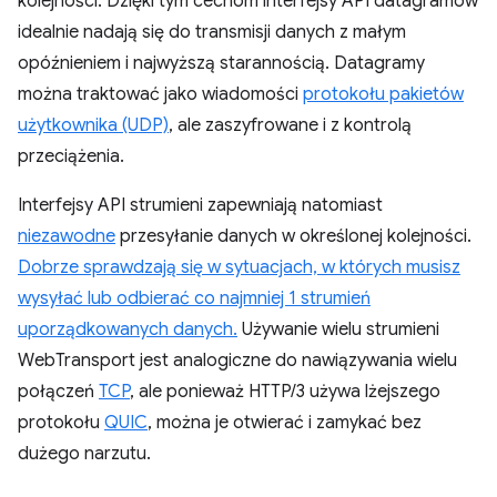
kolejności. Dzięki tym cechom interfejsy API datagramów
idealnie nadają się do transmisji danych z małym
opóźnieniem i najwyższą starannością. Datagramy
można traktować jako wiadomości
protokołu pakietów
użytkownika (UDP)
, ale zaszyfrowane i z kontrolą
przeciążenia.
Interfejsy API strumieni zapewniają natomiast
niezawodne
przesyłanie danych w określonej kolejności.
Dobrze sprawdzają się w sytuacjach, w których musisz
wysyłać lub odbierać co najmniej 1 strumień
uporządkowanych danych.
Używanie wielu strumieni
WebTransport jest analogiczne do nawiązywania wielu
połączeń
TCP
, ale ponieważ HTTP/3 używa lżejszego
protokołu
QUIC
, można je otwierać i zamykać bez
dużego narzutu.