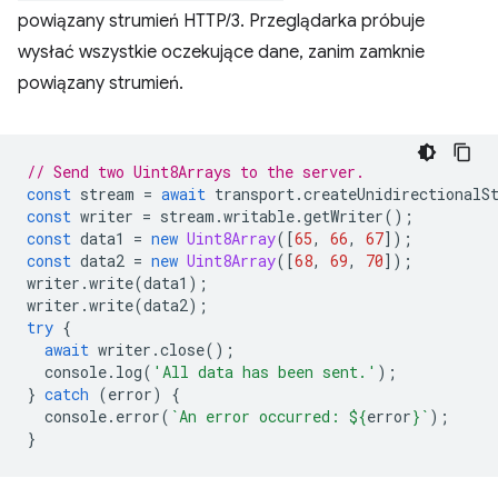
powiązany strumień HTTP/3. Przeglądarka próbuje
wysłać wszystkie oczekujące dane, zanim zamknie
powiązany strumień.
// Send two Uint8Arrays to the server.
const
stream
=
await
transport
.
createUnidirectionalS
const
writer
=
stream
.
writable
.
getWriter
();
const
data1
=
new
Uint8Array
([
65
,
66
,
67
]);
const
data2
=
new
Uint8Array
([
68
,
69
,
70
]);
writer
.
write
(
data1
);
writer
.
write
(
data2
);
try
{
await
writer
.
close
();
console
.
log
(
'All data has been sent.'
);
}
catch
(
error
)
{
console
.
error
(
`An error occurred: 
${
error
}
`
);
}