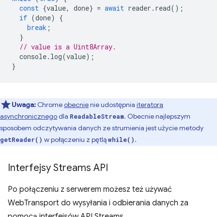
const
{
value
,
done
}
=
await
reader
.
read
();
if
(
done
)
{
break
;
}
// value is a Uint8Array.
console
.
log
(
value
);
}
Uwaga:
Chrome
obecnie
nie udostępnia
iteratora
asynchronicznego
dla
. Obecnie najlepszym
ReadableStream
sposobem odczytywania danych ze strumienia jest użycie metody
w połączeniu z pętlą
.
getReader()
while()
Interfejsy Streams API
Po połączeniu z serwerem możesz też używać
WebTransport do wysyłania i odbierania danych za
pomocą interfejsów API Streams.