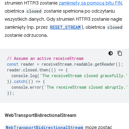
strumień HTTP/3 zostanie
zamknięty za pomocą bitu FIN
,
obietnica
closed
zostanie spełniona po odczytaniu
wszystkich danych. Gdy strumień HTTP/3 zostanie nagle
zamknięty (np. przez
RESET_STREAM
), obietnica
closed
zostanie odrzucona.
// Assume an active receiveStream
const
reader
=
receiveStream
.
readable
.
getReader
();
reader
.
closed
.
then
(()
=
>
{
console
.
log
(
'The receiveStream closed gracefully.'
}).
catch
(()
=
>
{
console
.
error
(
'The receiveStream closed abruptly.'
});
Web
Transport
Bidirectional
Stream
WebTransportBidirectionalStream
może zostać