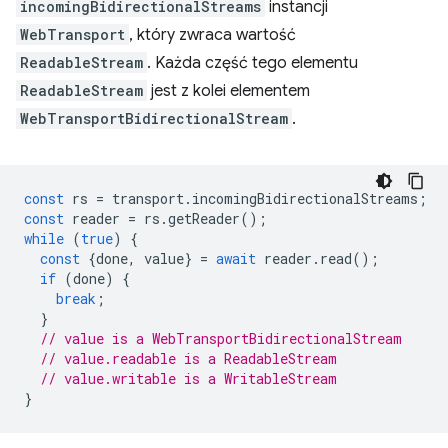
incomingBidirectionalStreams
instancji
WebTransport
, który zwraca wartość
ReadableStream
. Każda część tego elementu
ReadableStream
jest z kolei elementem
WebTransportBidirectionalStream
.
const
rs
=
transport
.
incomingBidirectionalStreams
;
const
reader
=
rs
.
getReader
();
while
(
true
)
{
const
{
done
,
value
}
=
await
reader
.
read
();
if
(
done
)
{
break
;
}
// value is a WebTransportBidirectionalStream
// value.readable is a ReadableStream
// value.writable is a WritableStream
}