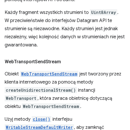
Każdy fragment wszystkich strumieni to
Uint8Array
.
W przeciwieństwie do interfejsów Datagram API te
strumienie są niezawodne. Każdy strumień jest jednak
niezależny, więc kolejność danych w strumieniach nie jest
gwarantowana.
Web
Transport
Send
Stream
Obiekt
WebTransportSendStream
jest tworzony przez
klienta internetowego za pomocą metody
createUnidirectionalStream()
instancji
WebTransport
, która zwraca obietnicę dotyczącą
obiektu
WebTransportSendStream
.
Użyj metody
close()
interfejsu
WritableStreamDefaultWriter
, aby zamknąć