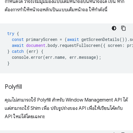
กำหนดได้ ว่าจะเริ่มมุมมองแบบเต็มหน้าจอบนหน้าจอใด เช่น หาก
ต้องการทำให้หน้าจอหลักเป็นแบบเต็มหน้าจอ ให้ทำดังนี้
try
{
const
primaryScreen
=
(
await
getScreenDetails
()).
s
await
document
.
body
.
requestFullscreen
({
screen
:
pr
}
catch
(
err
)
{
console
.
error
(
err
.
name
,
err
.
message
);
}
Polyfill
คุณไม่สามารถใช้ Polyfill สำหรับ Window Management API ได้
แต่สามารถใช้ Shim เพื่อ ปรับรูปร่างของ API เพื่อให้เขียนโค้ดกับ
API ใหม่ได้โดยเฉพาะ