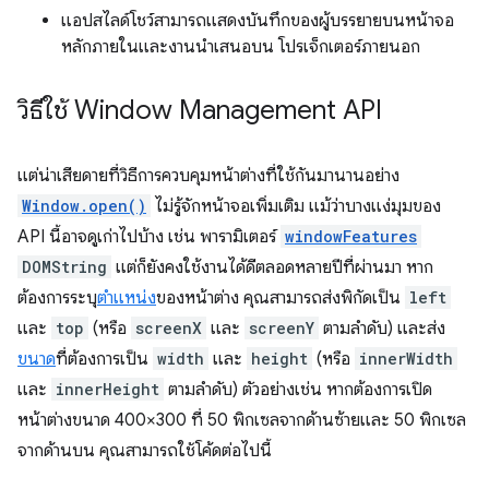
แอปสไลด์โชว์สามารถแสดงบันทึกของผู้บรรยายบนหน้าจอ
หลักภายในและงานนำเสนอบน โปรเจ็กเตอร์ภายนอก
วิธีใช้ Window Management API
แต่น่าเสียดายที่วิธีการควบคุมหน้าต่างที่ใช้กันมานานอย่าง
Window.open()
ไม่รู้จักหน้าจอเพิ่มเติม แม้ว่าบางแง่มุมของ
API นี้อาจดูเก่าไปบ้าง เช่น พารามิเตอร์
windowFeatures
DOMString
แต่ก็ยังคงใช้งานได้ดีตลอดหลายปีที่ผ่านมา หาก
ต้องการระบุ
ตำแหน่ง
ของหน้าต่าง คุณสามารถส่งพิกัดเป็น
left
และ
top
(หรือ
screenX
และ
screenY
ตามลำดับ) และส่ง
ขนาด
ที่ต้องการเป็น
width
และ
height
(หรือ
innerWidth
และ
innerHeight
ตามลำดับ) ตัวอย่างเช่น หากต้องการเปิด
หน้าต่างขนาด 400×300 ที่ 50 พิกเซลจากด้านซ้ายและ 50 พิกเซล
จากด้านบน คุณสามารถใช้โค้ดต่อไปนี้