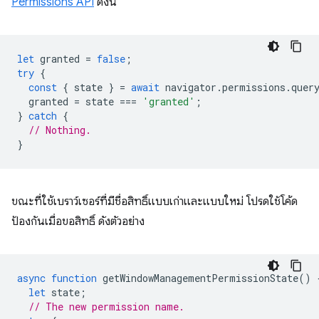
Permissions API
ดังนี้
let
granted
=
false
;
try
{
const
{
state
}
=
await
navigator
.
permissions
.
quer
granted
=
state
===
'granted'
;
}
catch
{
// Nothing.
}
ขณะที่ใช้เบราว์เซอร์ที่มีชื่อสิทธิ์แบบเก่าและแบบใหม่ โปรดใช้โค้ด
ป้องกันเมื่อขอสิทธิ์ ดังตัวอย่าง
async
function
getWindowManagementPermissionState
()
let
state
;
// The new permission name.