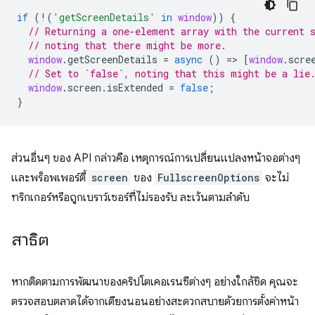
if
(
!
(
'getScreenDetails'
in
window
))
{
// Returning a one-element array with the current 
// noting that there might be more.
window
.
getScreenDetails
=
async
()
=
>
[
window
.
scre
// Set to `false`, noting that this might be a lie
window
.
screen
.
isExtended
=
false
;
}
ส่วนอื่นๆ ของ API กล่าวคือ เหตุการณ์การเปลี่ยนแปลงหน้าจอต่างๆ
และพร็อพเพอร์ตี้
screen
ของ
FullscreenOptions
จะไม่
ทริกเกอร์หรือถูกเบราว์เซอร์ที่ไม่รองรับ ละเว้นตามลำดับ
สาธิต
หากติดตามการพัฒนาของคริปโตเคอเรนซีต่างๆ อย่างใกล้ชิด คุณจะ
ตรวจสอบตลาดได้จากเตียงนอนอย่างสะดวกสบายด้วยการตั้งค่าหน้า