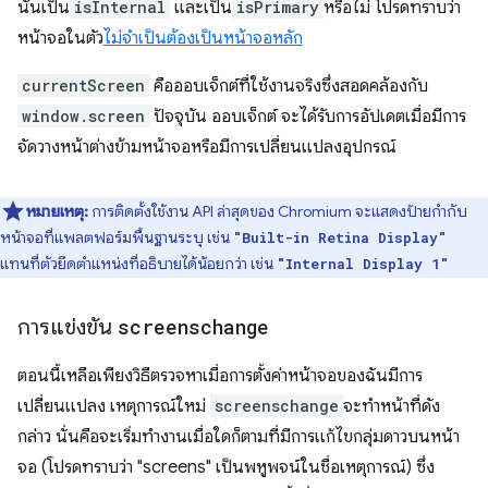
นั้นเป็น
isInternal
และเป็น
isPrimary
หรือไม่ โปรดทราบว่า
หน้าจอในตัว
ไม่จำเป็นต้องเป็นหน้าจอหลัก
currentScreen
คือออบเจ็กต์ที่ใช้งานจริงซึ่งสอดคล้องกับ
window.screen
ปัจจุบัน ออบเจ็กต์ จะได้รับการอัปเดตเมื่อมีการ
จัดวางหน้าต่างข้ามหน้าจอหรือมีการเปลี่ยนแปลงอุปกรณ์
หมายเหตุ:
การติดตั้งใช้งาน API ล่าสุดของ Chromium จะแสดงป้ายกำกับ
หน้าจอที่แพลตฟอร์มพื้นฐานระบุ เช่น
"Built-in Retina Display"
แทนที่ตัวยึดตำแหน่งที่อธิบายได้น้อยกว่า เช่น
"Internal Display 1"
การแข่งขัน
screenschange
ตอนนี้เหลือเพียงวิธีตรวจหาเมื่อการตั้งค่าหน้าจอของฉันมีการ
เปลี่ยนแปลง เหตุการณ์ใหม่
screenschange
จะทําหน้าที่ดัง
กล่าว นั่นคือจะเริ่มทํางานเมื่อใดก็ตามที่มีการแก้ไขกลุ่มดาวบนหน้า
จอ (โปรดทราบว่า "screens" เป็นพหูพจน์ในชื่อเหตุการณ์) ซึ่ง