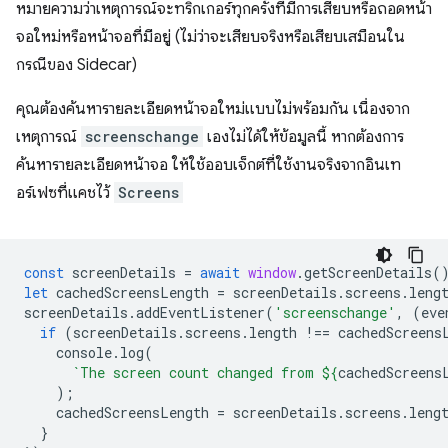
หมายความว่าเหตุการณ์จะทริกเกอร์ทุกครั้งที่มีการเสียบหรือถอดหน้า
จอใหม่หรือหน้าจอที่มีอยู่ (ไม่ว่าจะเสียบจริงหรือเสียบเสมือนใน
กรณีของ Sidecar)
คุณต้องค้นหารายละเอียดหน้าจอใหม่แบบไม่พร้อมกัน เนื่องจาก
เหตุการณ์
screenschange
เองไม่ได้ให้ข้อมูลนี้ หากต้องการ
ค้นหารายละเอียดหน้าจอ ให้ใช้ออบเจ็กต์ที่ใช้งานจริงจากอินเท
อร์เฟซที่แคชไว้
Screens
const
screenDetails
=
await
window
.
getScreenDetails
(
let
cachedScreensLength
=
screenDetails
.
screens
.
leng
screenDetails
.
addEventListener
(
'screenschange'
,
(
eve
if
(
screenDetails
.
screens
.
length
!==
cachedScreens
console
.
log
(
`The screen count changed from 
${
cachedScreens
);
cachedScreensLength
=
screenDetails
.
screens
.
leng
}