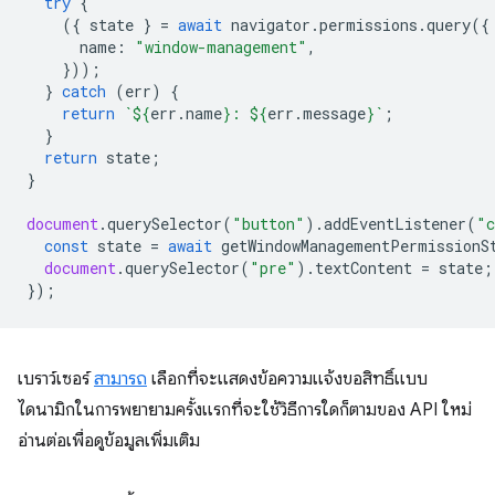
try
{
({
state
}
=
await
navigator
.
permissions
.
query
({
name
:
"window-management"
,
}));
}
catch
(
err
)
{
return
`
${
err
.
name
}
: 
${
err
.
message
}
`
;
}
return
state
;
}
document
.
querySelector
(
"button"
).
addEventListener
(
"c
const
state
=
await
getWindowManagementPermissionS
document
.
querySelector
(
"pre"
).
textContent
=
state
;
});
เบราว์เซอร์
สามารถ
เลือกที่จะแสดงข้อความแจ้งขอสิทธิ์แบบ
ไดนามิกในการพยายามครั้งแรกที่จะใช้วิธีการใดก็ตามของ API ใหม่
อ่านต่อเพื่อดูข้อมูลเพิ่มเติม