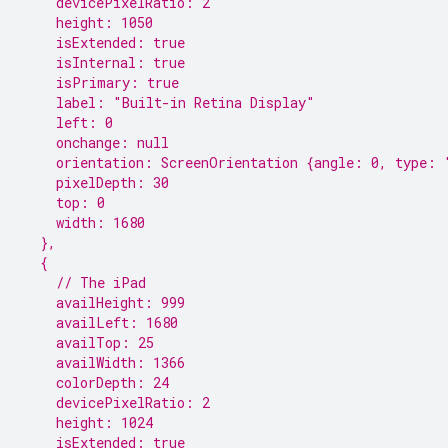
    devicePixelRatio: 2
    height: 1050
    isExtended: true
    isInternal: true
    isPrimary: true
    label: "Built-in Retina Display"
    left: 0
    onchange: null
    orientation: ScreenOrientation {angle: 0, type: 
    pixelDepth: 30
    top: 0
    width: 1680
  },
  {
    // The iPad
    availHeight: 999
    availLeft: 1680
    availTop: 25
    availWidth: 1366
    colorDepth: 24
    devicePixelRatio: 2
    height: 1024
    isExtended: true