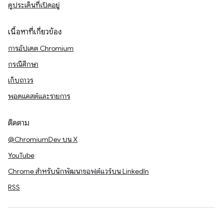
ดูประเด็นที่เปิดอยู่
เนื้อหาที่เกี่ยวข้อง
การอัปเดต Chromium
กรณีศึกษา
เก็บถาวร
พอดแคสต์และรายการ
ติดตาม
@ChromiumDev บน X
YouTube
Chrome สำหรับนักพัฒนาซอฟต์แวร์บน LinkedIn
RSS