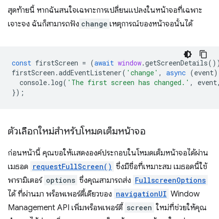
สุดท้ายนี้ หากฉันสนใจเฉพาะการเปลี่ยนแปลงในหน้าจอที่เฉพาะ
เจาะจง ฉันก็สามารถฟัง
change
เหตุการณ์ของหน้าจอนั้นได้
const
firstScreen
=
(
await
window
.
getScreenDetails
()
firstScreen
.
addEventListener
(
'change'
,
async
(
event
)
console
.
log
(
'The first screen has changed.'
,
event
});
ตัวเลือกใหม่สำหรับโหมดเต็มหน้าจอ
ก่อนหน้านี้ คุณขอให้แสดงองค์ประกอบในโหมดเต็มหน้าจอได้ผ่าน
เมธอด
requestFullScreen()
ซึ่งมีชื่อที่เหมาะสม เมธอดนี้ใช้
พารามิเตอร์
options
ซึ่งคุณสามารถส่ง
FullscreenOptions
ได้ ที่ผ่านมา พร็อพเพอร์ตี้เดียวของ
navigationUI
Window
Management API เพิ่มพร็อพเพอร์ตี้
screen
ใหม่ที่ช่วยให้คุณ