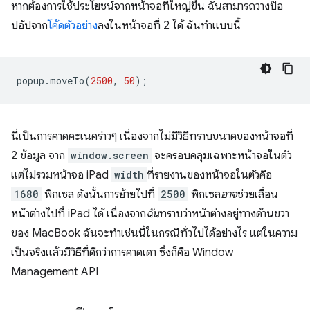
หากต้องการใช้ประโยชน์จากหน้าจอที่ใหญ่ขึ้น ฉันสามารถวางป๊อ
ปอัปจาก
โค้ดตัวอย่าง
ลงในหน้าจอที่ 2 ได้ ฉันทำแบบนี้
popup
.
moveTo
(
2500
,
50
);
นี่เป็นการคาดคะเนคร่าวๆ เนื่องจากไม่มีวิธีทราบขนาดของหน้าจอที่
2 ข้อมูล จาก
window.screen
จะครอบคลุมเฉพาะหน้าจอในตัว
แต่ไม่รวมหน้าจอ iPad
width
ที่รายงานของหน้าจอในตัวคือ
1680
พิกเซล ดังนั้นการย้ายไปที่
2500
พิกเซล
อาจ
ช่วยเลื่อน
หน้าต่างไปที่ iPad ได้ เนื่องจาก
ฉัน
ทราบว่าหน้าต่างอยู่ทางด้านขวา
ของ MacBook ฉันจะทำเช่นนี้ในกรณีทั่วไปได้อย่างไร แต่ในความ
เป็นจริงแล้วมีวิธีที่ดีกว่าการคาดเดา ซึ่งก็คือ Window
Management API