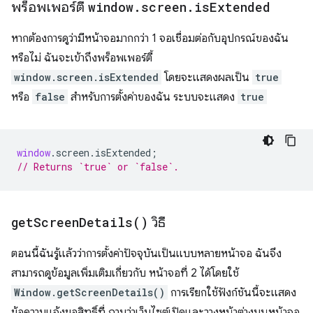
พร็อพเพอร์ตี้
window
.
screen
.
is
Extended
หากต้องการดูว่ามีหน้าจอมากกว่า 1 จอเชื่อมต่อกับอุปกรณ์ของฉัน
หรือไม่ ฉันจะเข้าถึงพร็อพเพอร์ตี้
window.screen.isExtended
โดยจะแสดงผลเป็น
true
หรือ
false
สำหรับการตั้งค่าของฉัน ระบบจะแสดง
true
window
.
screen
.
isExtended
;
// Returns `true` or `false`.
get
Screen
Details(
)
วิธี
ตอนนี้ฉันรู้แล้วว่าการตั้งค่าปัจจุบันเป็นแบบหลายหน้าจอ ฉันจึง
สามารถดูข้อมูลเพิ่มเติมเกี่ยวกับ หน้าจอที่ 2 ได้โดยใช้
Window.getScreenDetails()
การเรียกใช้ฟังก์ชันนี้จะแสดง
ข้อความแจ้งขอสิทธิ์ที่ ถามว่าเว็บไซต์เปิดและวางหน้าต่างบนหน้าจอ