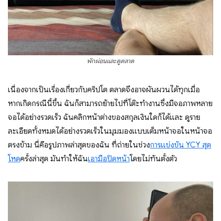
พักผ่อนและดูตลาด
เนื่องจากเป็นเรื่องเกี่ยวกับคริปโต ตลาดจึงอาจผันผวนได้ทุกเมื่อ
หากเกิดกรณีนี้ขึ้น ฉันก็สามารถย้ายไปที่โต๊ะทำงานซึ่งมีจอภาพหลาย
จอได้อย่างรวดเร็ว ฉันคลิกหน้าต่างของสกุลเงินใดก็ได้และ ดูราย
ละเอียดทั้งหมดได้อย่างรวดเร็วในมุมมองแบบเต็มหน้าจอในหน้าจอ
ตรงข้าม นี่คือรูปภาพล่าสุดของฉัน ที่ถ่ายในช่วง
การแข่งขัน YCY สุด
โหด
ครั้งล่าสุด มันทำให้ฉัน
เอามือปิดหน้า
โดยไม่ทันตั้งตัว