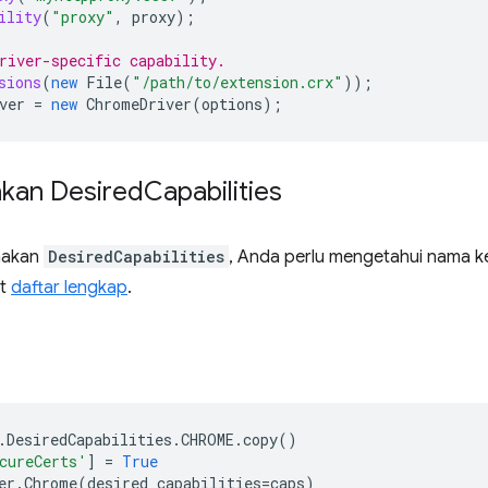
ility
(
"proxy"
,
proxy
);
river-specific capability.
sions
(
new
File
(
"/path/to/extension.crx"
));
ver
=
new
ChromeDriver
(
options
);
kan Desired
Capabilities
nakan
DesiredCapabilities
, Anda perlu mengetahui nama k
at
daftar lengkap
.
.
DesiredCapabilities
.
CHROME
.
copy
()
cureCerts'
]
=
True
er
.
Chrome
(
desired_capabilities
=
caps
)