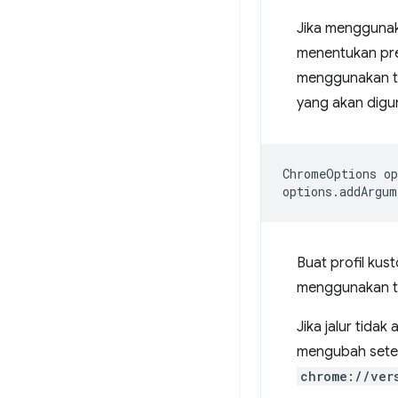
Jika mengguna
menentukan pre
menggunakan t
yang akan digu
ChromeOptions
op
options
.
addArgum
Buat profil ku
menggunakan 
Jika jalur tida
mengubah setel
chrome://ver