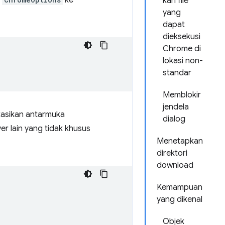
k
ke
kan file
yang
dapat
dieksekusi
Chrome di
lokasi non-
standar
Memblokir
jendela
tasikan antarmuka
dialog
 lain yang tidak khusus
Menetapkan
direktori
download
Kemampuan
yang dikenal
Objek