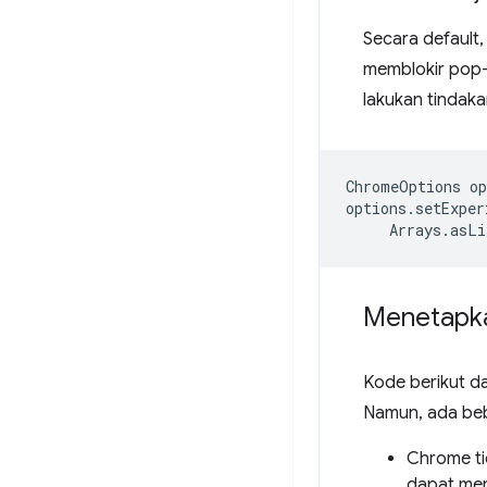
Secara default
memblokir pop-
lakukan tindaka
ChromeOptions
op
options
.
setExper
Arrays
.
asLi
Menetapka
Kode berikut d
Namun, ada beb
Chrome ti
dapat men