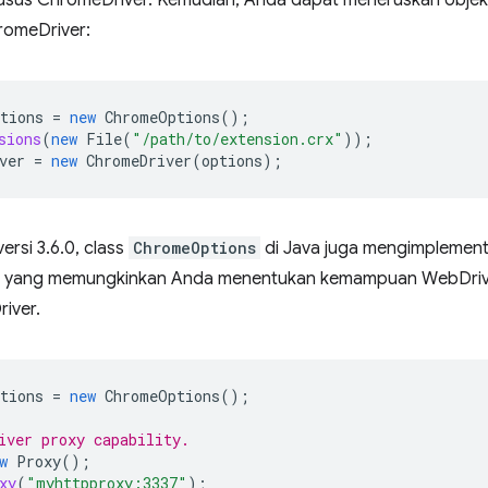
sus ChromeDriver. Kemudian, Anda dapat meneruskan obje
romeDriver:
tions
=
new
ChromeOptions
();
sions
(
new
File
(
"/path/to/extension.crx"
));
ver
=
new
ChromeDriver
(
options
);
ersi 3.6.0, class
ChromeOptions
di Java juga mengimplemen
, yang memungkinkan Anda menentukan kemampuan WebDriver
iver.
tions
=
new
ChromeOptions
();
iver proxy capability.
w
Proxy
();
xy
(
"myhttpproxy:3337"
);