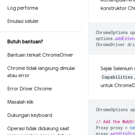
kemampuan khu
Log performa
konstruktor Ch
Emulasi seluler
ChromeOptions
op
options
.
addExten
Butuh bantuan?
ChromeDriver
dri
Bantuan terkait Chrome
Driver
Chrome tidak langsung dimulai
Sejak Selenium v
atau error
Capabilities
untuk ChromeDr
Error Driver Chrome
Masalah klik
ChromeOptions
op
Dukungan keyboard
// Add the WebDr
Proxy
proxy
=
ne
Operasi tidak didukung saat
proxy
.
setHttpPro