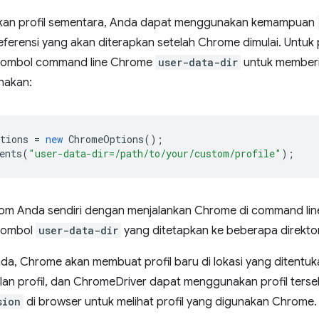
kan profil sementara, Anda dapat menggunakan kemampuan
ferensi yang akan diterapkan setelah Chrome dimulai. Untuk 
ombol command line Chrome
user-data-dir
untuk memberi
nakan:
tions
=
new
ChromeOptions
();
ents
(
"user-data-dir=/path/to/your/custom/profile"
);
stom Anda sendiri dengan menjalankan Chrome di command li
tombol
user-data-dir
yang ditetapkan ke beberapa direktor
k ada, Chrome akan membuat profil baru di lokasi yang ditent
an profil, dan ChromeDriver dapat menggunakan profil ters
sion
di browser untuk melihat profil yang digunakan Chrome.