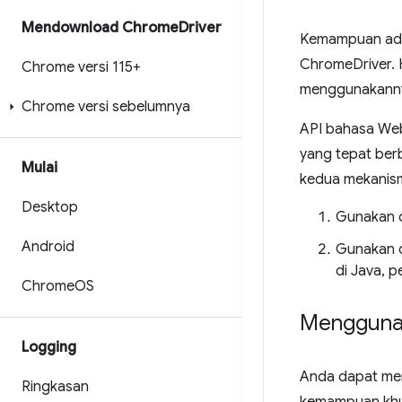
Mendownload Chrome
Driver
Kemampuan adal
ChromeDriver.
Chrome versi 115+
menggunakann
Chrome versi sebelumnya
API bahasa We
yang tepat ber
Mulai
kedua mekanism
Desktop
Gunakan 
Android
Gunakan 
di Java, 
Chrome
OS
Mengguna
Logging
Anda dapat me
Ringkasan