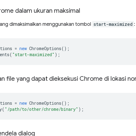
rome dalam ukuran maksimal
yang dimaksimalkan menggunakan tombol
start-maximized
:
tions
=
new
ChromeOptions
();
ents
(
"start-maximized"
);
 file yang dapat dieksekusi Chrome di lokasi no
tions
=
new
ChromeOptions
();
y
(
"/path/to/other/chrome/binary"
);
endela dialog