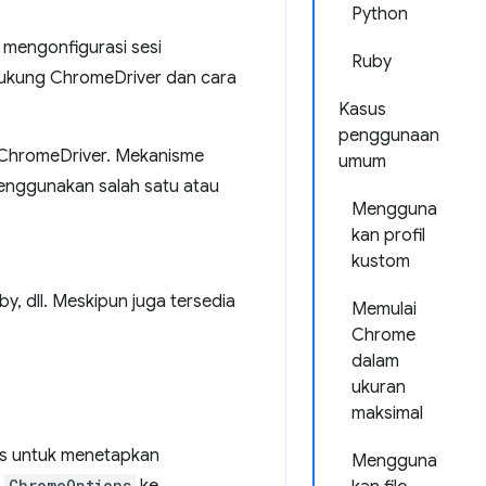
Python
mengonfigurasi sesi
Ruby
ukung ChromeDriver dan cara
Kasus
penggunaan
ChromeDriver. Mekanisme
umum
enggunakan salah satu atau
Mengguna
kan profil
kustom
by, dll. Meskipun juga tersedia
Memulai
Chrome
dalam
ukuran
maksimal
tis untuk menetapkan
Mengguna
ChromeOptions