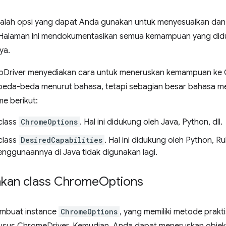
ah opsi yang dapat Anda gunakan untuk menyesuaikan dan 
 Halaman ini mendokumentasikan semua kemampuan yang did
ya.
bDriver menyediakan cara untuk meneruskan kemampuan ke 
beda-beda menurut bahasa, tetapi sebagian besar bahasa m
e berikut:
class
ChromeOptions
. Hal ini didukung oleh Java, Python, dll.
class
DesiredCapabilities
. Hal ini didukung oleh Python, Ru
penggunaannya di Java tidak digunakan lagi.
kan class Chrome
Options
mbuat instance
ChromeOptions
, yang memiliki metode prak