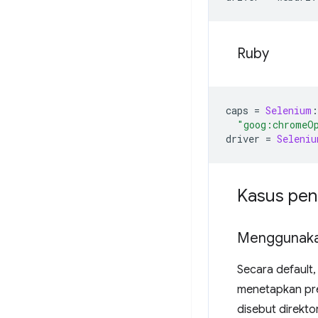
Ruby
caps
=
Selenium
:
"goog:chromeO
driver
=
Seleniu
Kasus pe
Menggunakan
Secara default,
menetapkan pre
disebut direkto