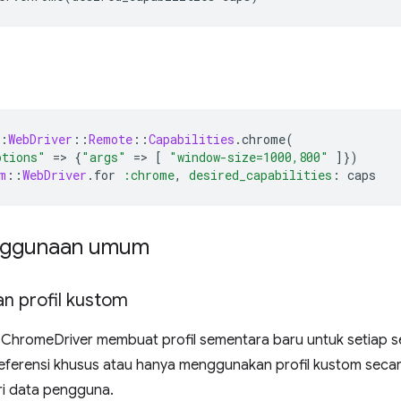
:
WebDriver
::
Remote
::
Capabilities
.
chrome
(
ptions"
=
>
{
"args"
=
>
[
"window-size=1000,800"
]
})
m
::
WebDriver
.
for
:chrome
,
desired_capabilities
:
caps
nggunaan umum
 profil kustom
 ChromeDriver membuat profil sementara baru untuk setiap se
ferensi khusus atau hanya menggunakan profil kustom secar
ri data pengguna.