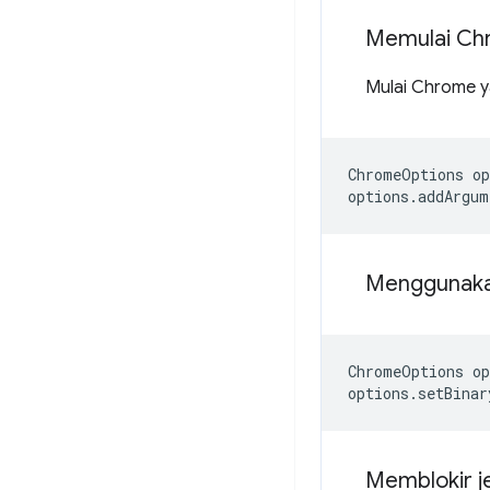
Memulai Ch
Mulai Chrome 
ChromeOptions
op
options
.
addArgum
Menggunakan
ChromeOptions
op
options
.
setBinar
Memblokir j