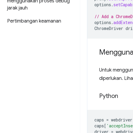
menggunakan proses debug
options
.
setCapab
jarak jauh
// Add a ChromeD
Pertimbangan keamanan
options
.
addExten
ChromeDriver
dri
Mengguna
Untuk menggu
diperlukan. Lih
Python
caps
=
webdriver
caps
[
'acceptInse
driver
=
webdriv