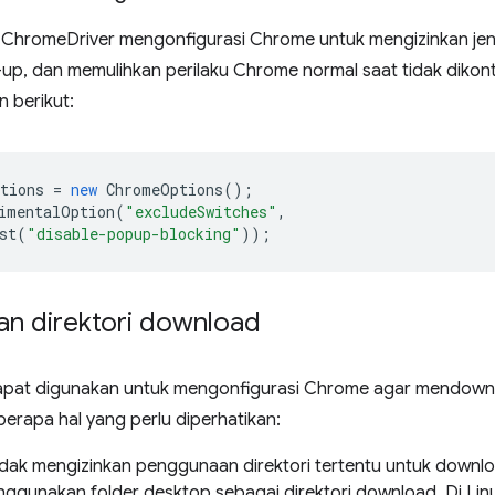
, ChromeDriver mengonfigurasi Chrome untuk mengizinkan jen
up, dan memulihkan perilaku Chrome normal saat tidak dikont
n berikut:
tions
=
new
ChromeOptions
();
imentalOption
(
"excludeSwitches"
,
st
(
"disable-popup-blocking"
));
n direktori download
apat digunakan untuk mengonfigurasi Chrome agar mendownload
erapa hal yang perlu diperhatikan:
dak mengizinkan penggunaan direktori tertentu untuk downlo
ggunakan folder desktop sebagai direktori download. Di Lin