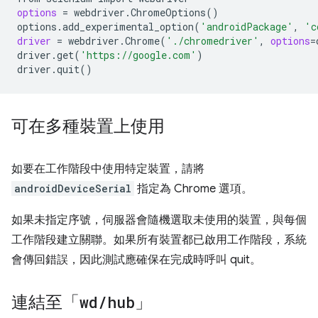
options
=
webdriver.ChromeOptions
()
options.add_experimental_option
(
'androidPackage'
,
'c
driver
=
webdriver.Chrome
(
'./chromedriver'
,
options
=
driver.get
(
'https://google.com'
)
driver.quit
()
可在多種裝置上使用
如要在工作階段中使用特定裝置，請將
androidDeviceSerial
指定為 Chrome 選項。
如果未指定序號，伺服器會隨機選取未使用的裝置，與每個
工作階段建立關聯。如果所有裝置都已啟用工作階段，系統
會傳回錯誤，因此測試應確保在完成時呼叫 quit。
連結至「
wd
/
hub
」