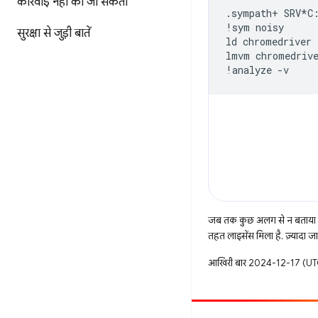
कार्रवाई नहीं की जा सकती
.sympath+
SRV*C
!sym
noisy
सुरक्षा से जुड़ी बातें
ld
chromedriver
lmvm
chromedriv
!analyze
-v
जब तक कुछ अलग से न बताया ज
तहत लाइसेंस मिला है. ज़्यादा 
आखिरी बार 2024-12-17 (UTC