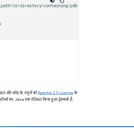
\p
ath
\t
o
\d
irectory
\c
ontaining
\p
db

s
तहत और कोड के नमूनों को
Apache 2.0 License
के
नियों का, Java एक रजिस्टर किया हुआ ट्रेडमार्क है.