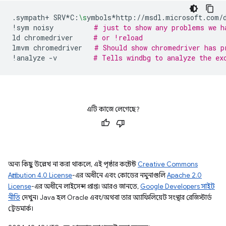
.sympath+
SRV*C:
\s
ymbols*http://msdl.microsoft.com/
!sym
noisy
# just to show any problems we h
ld
chromedriver
# or !reload
lmvm
chromedriver
# Should show chromedriver has p
!analyze
-v
# Tells windbg to analyze the ex
এটি কাজে লেগেছে?
অন্য কিছু উল্লেখ না করা থাকলে, এই পৃষ্ঠার কন্টেন্ট
Creative Commons
Attribution 4.0 License
-এর অধীনে এবং কোডের নমুনাগুলি
Apache 2.0
License
-এর অধীনে লাইসেন্স প্রাপ্ত। আরও জানতে,
Google Developers সাইট
নীতি
দেখুন। Java হল Oracle এবং/অথবা তার অ্যাফিলিয়েট সংস্থার রেজিস্টার্ড
ট্রেডমার্ক।