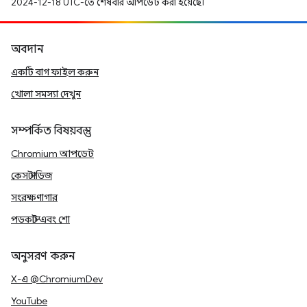
2024-12-18 UTC-তে শেষবার আপডেট করা হয়েছে।
অবদান
একটি বাগ ফাইল করুন
খোলা সমস্যা দেখুন
সম্পর্কিত বিষয়বস্তু
Chromium আপডেট
কেস স্টাডিজ
সংরক্ষণাগার
পডকাস্ট এবং শো
অনুসরণ করুন
X-এ @ChromiumDev
YouTube