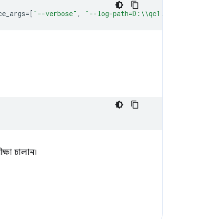
ce_args
=[
"--verbose"
,
"--log-path=D:\\qc1.log"
])
:
ক্ষা চালান।