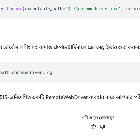
er
.
Chrome
(
executable_path
=
"D:\\chromedriver.exe"
,
 servi
রে ভার্বোস লগিং সহ কমান্ড প্রম্পট/টার্মিনালে ক্রোমেড্রাইভার শুরু করুন
path
=
chromedriver
.
log
t:9515-এ নির্দেশিত একটি RemoteWebDriver ব্যবহার করে আপনার পরী
এটি কাজে লেগেছে?