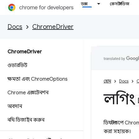
ডক্স
কেস স্টাডিজ
Docs
ChromeDriver
Chrome
Driver
ওভারভিউ
ক্ষমতা এবং Chrome
Options
হোম
Docs
C
Chrome এক্সটেনশন
লগিং
অবদান
নথি ডিজাইন করুন
ডিফল্টরূপে Chrom
করা সহায়ক।