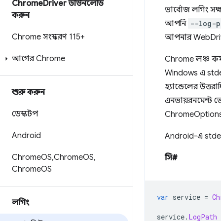
Chrome
Driver ডাউনলোড
ভার্বোজ লগিং সক্
করুন
আপনি
--log-p
Chrome সংস্করণ 115+
আপনার WebDriver 
আগের Chrome
Chrome লঞ্চ কম
Windows এ stde
হ্যান্ডেলের উত্
শুরু করুন
এনভায়রনমেন্ট ভ
ডেস্কটপ
ChromeOptions-এ
Android
Android-এ stderr
Chrome
OS
,
Chrome
OS
,
সি#
Chrome
OS
var
 service 
=
Ch
লগিং
service
.
LogPath