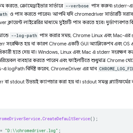
ষম করতে, ক্রোমেড্রাইভার সার্ভারে
--verbose
পাস করুন৷ stderr-এ
ath
ও পাস করতে পারেন। আপনি যদি chromedriver সার্ভারটি সরাস
ক্লায়েন্ট লাইব্রেরির মাধ্যমে সুইচটি পাস করতে হবে। দুর্ভাগ্যবশত কি
ান্ডে
--log-path
পাস করার সময়, Chrome Linux এবং Mac-এর s
rr সংরক্ষিত হয় না কারণ Chrome একটি GUI অ্যাপ্লিকেশন এবং OS
তরাধিকারী হতে দেয় না। Windows, Linux এবং Mac এ stderr সংরক্ষণ
েরিয়েবল ব্যবহার করতে পারেন এবং ফাইলটিতে শুধুমাত্র Chrome থ
 logPath নির্দিষ্ট করেন, ChromeDriver এর মান
CHROME_LOG_FI
 বা stdout উভয়ই ক্যাপচার করা হয় না। stdout সমস্ত প্ল্যাটফর্মে
romeDriverService
.
CreateDefaultService
();
=
"D:\\chromedriver.log"
;