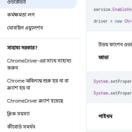
ওভারভিউ
service
.
EnableVe
কর্মক্ষমতা লগ
driver 
=
new
Chr
মোবাইল এমুলেশন
উভয় ফাংশন ওভা
সাহায্য দরকার?
জাভা
Chrome
Driver-এর সাথে সাহায্য
করুন
Chrome অবিলম্বে শুরু হয় না বা
System
.
setProper
ক্র্যাশ হয় না
System
.
setProper
Chrome
Driver ক্র্যাশ হয়েছে
ক্লিক সমস্যা
পাইথন
কীবোর্ড সমর্থন