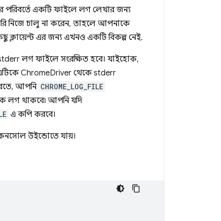
র পরিবর্তে একটি ফাইলে লগ লেখার জন্য
রি নিজে চালু না করেন, তাহলে আপনাকে
ছু ক্লায়েন্ট এর জন্য এখনও একটি বিকল্প নেই.
tderr লগ ফাইলে সংরক্ষিত হবে। যাইহোক,
 এটিকে ChromeDriver থেকে stderr
 করতে, আপনি
CHROME_LOG_FILE
েকে লগ থাকবে৷ আপনি যদি
LE
এ কপি করবে।
র কনসোল উইন্ডোতে যায়।