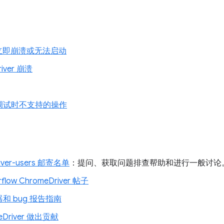
e 立即崩溃或无法启动
river 崩溃
调试时不支持的操作
river-users 邮寄名单
：提问、获取问题排查帮助和进行一般讨论
rflow ChromeDriver 帖子
和 bug 报告指南
eDriver 做出贡献