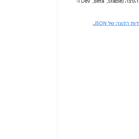
החל מ-M115, הגרסאות העדכניות ביותר של Chrome ו-ChromeDriver לכל ערוץ הפצה (Stable, ‏ Beta, ‏ Dev ו-
ות הקצה של JSON
.