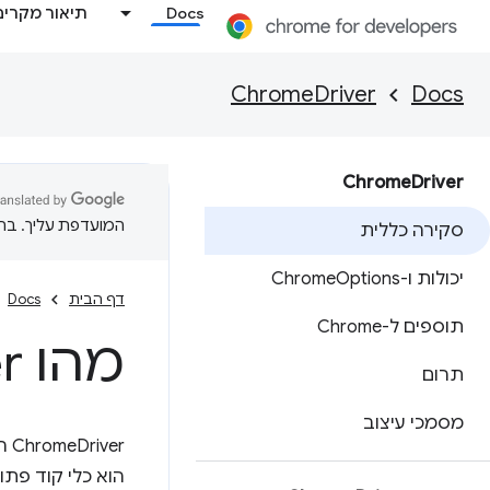
Docs
תיאור מקרים
ChromeDriver
Docs
Chrome
Driver
המועדפת עליך. בתרג
סקירה כללית
יכולות ו-Chrome
Options
דף הבית
Docs
תוספים ל-Chrome
מהו Chrome
r?
תרום
מסמכי עיצוב
ChromeDriver הוא שרת עצמאי שמטמיע את הסטנדרטים של W3C‏
הוא כלי קוד פת