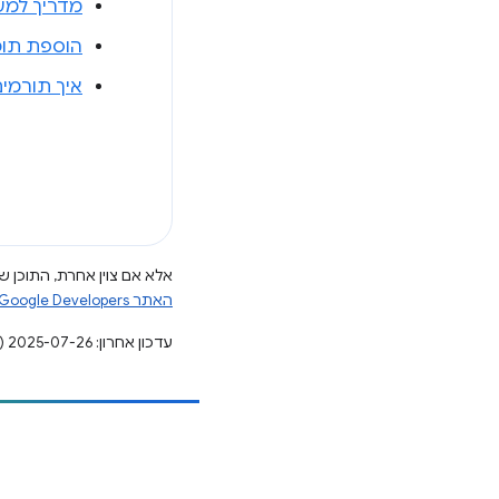
מדריך למעק
הוספת תוכן ל-river
איך תורמים ל-iver BiDi
אלא אם צוין אחרת, התוכן של
האתר Google Developers‏
עדכון אחרון: 2025-07-26 (שעון UTC).
הוספת תוכן
דיווח על באג