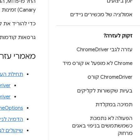
יומן ביצועים
Canary) זמינות ב
אמולציה של מכשירים ניידים
כדי להוריד את קובץ ה-binary האחרון של eDriver
זקוק לעזרה?
גרסאות קודמות
עזרה לגבי Chrome
Driver
מאמרי עזר
Chrome לא מופעל או קורס מיד
תחילת העבודה עם ver
Driver קורס
Chrome
meDriver
בעיות שקשורות לקליקים
meDriver
תמיכה במקלדת
meOptions
הפעולה לא נתמכת
הדמיה לניי
כשמשתמשים בניפוי באגים
שיקולים ל
מרחוק