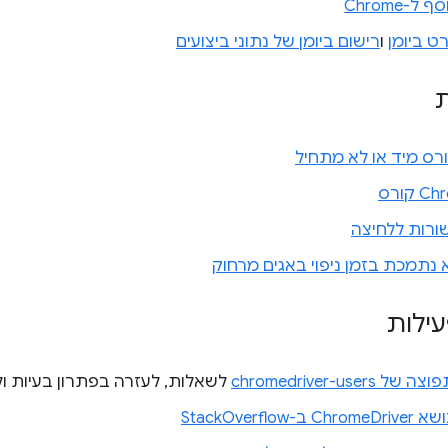
-Chrome
ט ביומן
ו
רישום ביומן של נתוני ביצועים
ת
קורס
ורות ללחיצה
נתמכת בזמן ניפוי באגים מרחוק
ילות
chromedriver-use
לשאלות, לעזרה בפתרון בעיות ולדי
StackOverflo