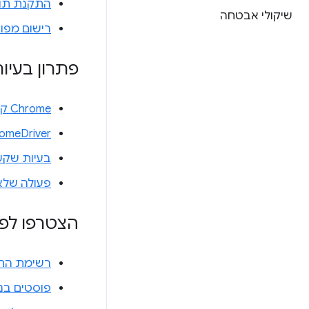
התקנת תוסף ל
שיקולי אבטחה
רישום מפור
פתרון בעיו
Chrome קורס מיד או לא מתחיל
ChromeDriver 
בעיות שקש
פעולה שלא 
הצטרפו לפע
רשימת התפוצה של rs
פוסטים בנושא ChromeDriver ב-w