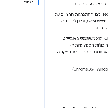
לפעילות
ק באמצעות יכולות.
יינים וההתנהגות הרצויים של
סשן WebDriver. בדרך כלל מעבירים את היכולות כארגומנטים כשיוצרים מופע של WebDriver, וניתן להשתמש
הדפים.
ChromeDriver מ-WebDriver API. חלק מהיכולות הספציפיות ל-
ביר ארגומנטים של שורת הפקודה