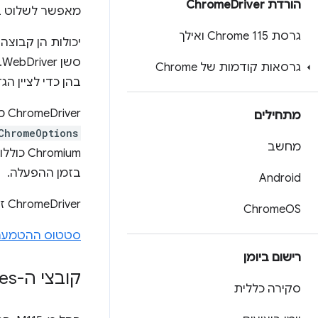
הורדת Chrome
Driver
מאפשר לשלוט בס
גרסת Chrome 115 ואילך
יכולות הן קבוצ
גרסאות קודמות של Chrome
בהן כדי לציין ה
ChromeDriver מרחיב את Webdriver על ידי הוספת יכולות ספציפיות ל-Chromium. הוא משתמש באובייקט
מתחילים
ChromeOptions
מחשב
romium
בזמן ההפעלה.
Android
ChromeDriver זמין ל-Chrome ב-Android ול-Chrome במחשב (Mac, ‏ Linux, ‏ Windows ו-ChromeOS).
Chrome
OS
סטטוס ההטמעה הנוכח
רישום ביומן
קובצי ה-binaries העדכניים של Chrome
סקירה כללית