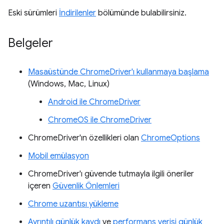
Eski sürümleri
İndirilenler
bölümünde bulabilirsiniz.
Belgeler
Masaüstünde ChromeDriver'ı kullanmaya başlama
(Windows, Mac, Linux)
Android ile ChromeDriver
ChromeOS ile ChromeDriver
ChromeDriver'ın özellikleri olan
ChromeOptions
Mobil emülasyon
ChromeDriver'ı güvende tutmayla ilgili öneriler
içeren
Güvenlik Önlemleri
Chrome uzantısı yükleme
Ayrıntılı günlük kaydı
ve
performans verisi günlük