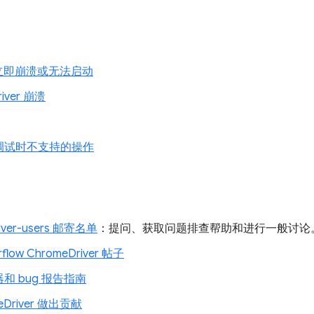
e 立即崩溃或无法启动
river 崩溃
调试时不支持的操作
river-users 邮寄名单
：提问、获取问题排查帮助和进行一般讨论
rflow ChromeDriver 帖子
和 bug 报告指南
eDriver 做出贡献