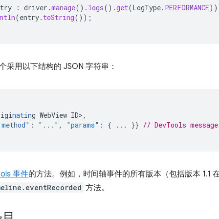
try
:
driver
.
manage
().
logs
().
get
(
LogType
.
PERFORMANCE
))
ntln
(
entry
.
toString
());
采用以下结构的 JSON 字符串：
rigi
nat
i
n
g
WebView
ID
>
,
"method"
:
"..."
,
"params"
:
{
...
}}
// DevTools message
ools 事件
的方法。例如，时间轴事件的所有版本（包括版本 1.1
meline.eventRecorded
方法。
条目