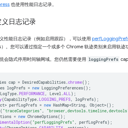
press
也使用性能日志记录。
定义日志记录
义性能日志记录（例如启用跟踪），可以使用
perfLoggingPrefs
tions）。您可以通过指定一个或多个 Chrome 轨迹类别来启用
统会隐式停用时间轴网域。您仍然需要使用
loggingPrefs
ca
ies
cap
=
DesiredCapabilities
.
chrome
();
es
logPrefs
=
new
LoggingPreferences
();
LogType
.
PERFORMANCE
,
Level
.
ALL
);
y
(
CapabilityType
.
LOGGING_PREFS
,
logPrefs
);
ct
>
perfLogPrefs
=
new
HashMap<String
,
Object
>
();
(
"traceCategories"
,
"browser,devtools.timeline,devtools
tions
=
new
ChromeOptions
();
imentalOption
(
"perfLoggingPrefs"
,
perfLogPrefs
);
ty
(
ChromeOptions
.
CAPABILITY
,
options
);