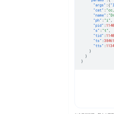
"args"
:{
"
"cat"
:
"cc
"name"
:
"D
"ph"
:
"i"
,
"pid"
:
114
"s"
:
"t"
,
"tid"
:
114
"ts"
:
3846
"tts"
:
113
}
}
}