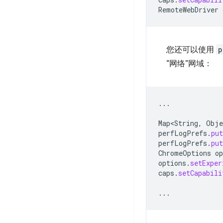
RemoteWebDriver
您还可以使用
p
“网络”网域：
...
Map<String
,
Obje
perfLogPrefs
.
put
perfLogPrefs
.
put
ChromeOptions
op
options
.
setExper
caps
.
setCapabili
...