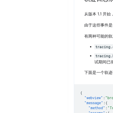
从版本 1.1 
由于这些事件是全
有两种可能的轨
tracing.
tracing.
试期间已
下面是一个轨迹
{
"webview"
:
"br
"message"
:{
"method"
:
"T
"params"
:{