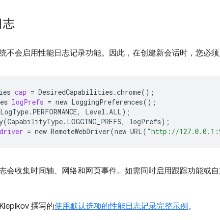
日志
统不会启用性能日志记录功能。因此，在创建新会话时，您必须
ies
cap
=
DesiredCapabilities.chrome
()
;
es
logPrefs
=
new
LoggingPreferences
()
;
LogType.PERFORMANCE,
Level.ALL
)
;
y
(
CapabilityType.LOGGING_PREFS,
logPrefs
)
;
driver
=
new
RemoteWebDriver
(
new
URL
(
"http://127.0.0.1:
志会收集时间轴、网络和网页事件。如需同时启用跟踪功能或自
Klepikov 撰写的
使用默认选项的性能日志记录完整示例
。