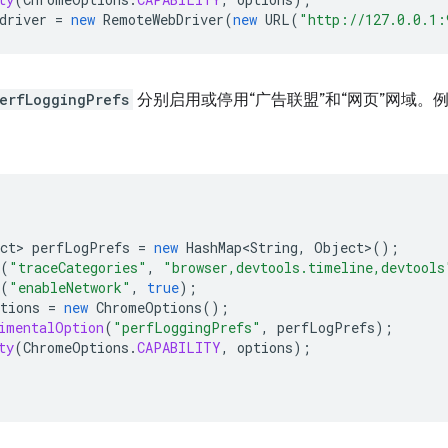
driver
=
new
RemoteWebDriver
(
new
URL
(
"http://127.0.0.1:
erfLoggingPrefs
分别启用或停用“广告联盟”和“网页”网域。
ct
>
perfLogPrefs
=
new
HashMap<String
,
Object
>
();
(
"traceCategories"
,
"browser,devtools.timeline,devtools
(
"enableNetwork"
,
true
);
tions
=
new
ChromeOptions
();
imentalOption
(
"perfLoggingPrefs"
,
perfLogPrefs
);
ty
(
ChromeOptions
.
CAPABILITY
,
options
);