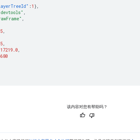
layerTreeId"
:
1
},
,devtools"
,
rawFrame"
,
05
,
05
,
117219.0
,
4680
该内容对您有帮助吗？