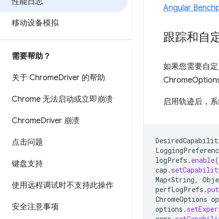
性能日志
Angular Bench
移动设备模拟
跟踪和自
需要帮助？
如果您需要自定
关于 Chrome
Driver 的帮助
ChromeOp
Chrome 无法启动或立即崩溃
启用轨迹后，系
Chrome
Driver 崩溃
DesiredCapabilit
点击问题
LoggingPreferenc
logPrefs
.
enable
(
键盘支持
cap
.
setCapabilit
Map<String
,
Obje
使用远程调试时不支持此操作
perfLogPrefs
.
put
ChromeOptions
op
安全注意事项
options
.
setExper
caps
.
setCapabili