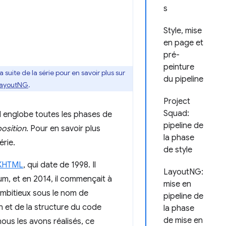
s
Style, mise
en page et
pré-
peinture
suite de la série pour en savoir plus sur
du pipeline
ayoutNG
.
Project
Squad:
l englobe toutes les phases de
pipeline de
osition
. Pour en savoir plus
la phase
rie.
de style
KHTML
, qui date de 1998. Il
LayoutNG:
um, et en 2014, il commençait à
mise en
ambitieux sous le nom de
pipeline de
n et de la structure du code
la phase
de mise en
nous les avons réalisés, ce