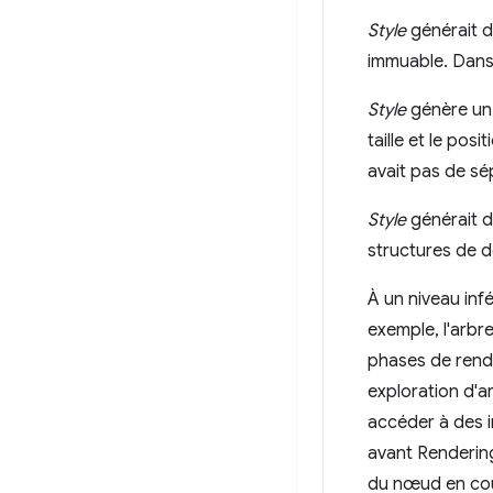
Style
générait 
immuable. Dans c
Style
génère un
taille et le pos
avait pas de sép
Style
générait d
structures de 
À un niveau inf
exemple, l'arbre
phases de rendu
exploration d'a
accéder à des i
avant Renderin
du nœud en cour