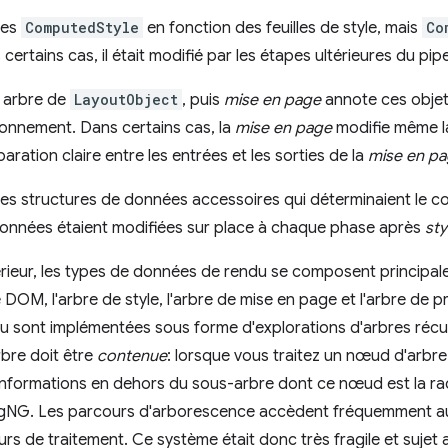
des
ComputedStyle
en fonction des feuilles de style, mais
Co
ertains cas, il était modifié par les étapes ultérieures du pipe
 arbre de
LayoutObject
, puis
mise en page
annote ces objet
itionnement. Dans certains cas, la
mise en page
modifie même la
aration claire entre les entrées et les sorties de la
mise en p
es structures de données accessoires qui déterminaient le c
données étaient modifiées sur place à chaque phase après
sty
érieur, les types de données de rendu se composent principal
 DOM, l'arbre de style, l'arbre de mise en page et l'arbre de p
 sont implémentées sous forme d'explorations d'arbres récur
rbre doit être
contenue
: lorsque vous traitez un nœud d'arbr
nformations en dehors du sous-arbre dont ce nœud est la racin
gNG. Les parcours d'arborescence accèdent fréquemment au
s de traitement. Ce système était donc très fragile et sujet a