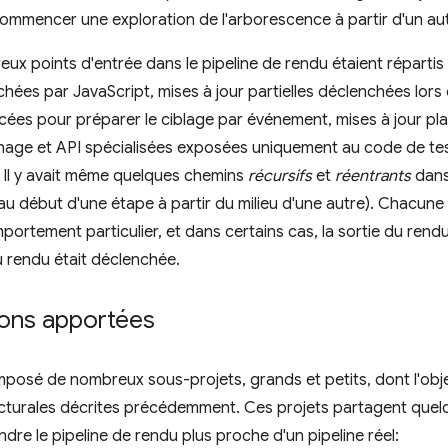
ommencer une exploration de l'arborescence à partir d'un au
eux points d'entrée dans le pipeline de rendu étaient réparti
hées par JavaScript, mises à jour partielles déclenchées lo
rcées pour préparer le ciblage par événement, mises à jour pl
hage et API spécialisées exposées uniquement au code de test
 Il y avait même quelques chemins
récursifs
et
réentrants
dans 
 au début d'une étape à partir du milieu d'une autre). Chacun
ortement particulier, et dans certains cas, la sortie du rend
du rendu était déclenchée.
ions apportées
posé de nombreux sous-projets, grands et petits, dont l'obje
cturales décrites précédemment. Ces projets partagent quelq
dre le pipeline de rendu plus proche d'un pipeline réel: