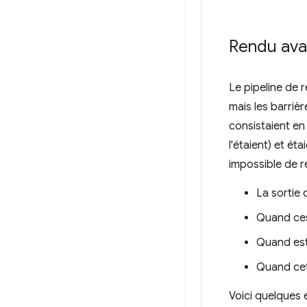
Rendu av
Le pipeline de 
mais les barriè
consistaient en
l'étaient) et ét
impossible de r
La sortie 
Quand ces 
Quand est
Quand cet 
Voici quelques 