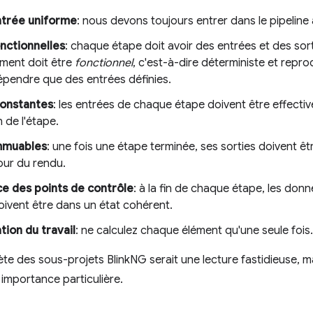
ntrée uniforme
: nous devons toujours entrer dans le pipeline
nctionnelles
: chaque étape doit avoir des entrées et des sort
ment doit être
fonctionnel
, c'est-à-dire déterministe et reprod
épendre que des entrées définies.
constantes
: les entrées de chaque étape doivent être effect
n de l'étape.
immuables
: une fois une étape terminée, ses sorties doivent ê
jour du rendu.
e des points de contrôle
: à la fin de chaque étape, les don
oivent être dans un état cohérent.
tion du travail
: ne calculez chaque élément qu'une seule fois.
ète des sous-projets BlinkNG serait une lecture fastidieuse, m
 importance particulière.