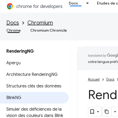
Docs
Études de 
Docs
Chromium
Chrome
Chromium Chronicle
Rendering
NG
votre langue préf
Aperçu
Architecture Rendering
NG
Accueil
Docs
Structures clés des données
Rend
Blink
NG
Simuler des déficiences de la
vision des couleurs dans Blink