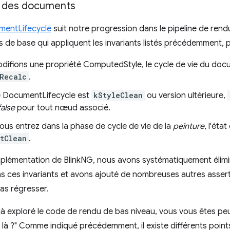
e des documents
entLifecycle
suit notre progression dans le pipeline de rendu
ns de base qui appliquent les invariants listés précédemment, 
odifions une propriété ComputedStyle, le cycle de vie du doc
Recalc
.
 de DocumentLifecycle est
kStyleClean
ou version ultérieure,
false
pour tout nœud associé.
ous entrez dans la phase de cycle de vie de la
peinture
, l'éta
tClean
.
mplémentation de BlinkNG, nous avons systématiquement élimi
s ces invariants et avons ajouté de nombreuses autres asser
as régresser.
éjà exploré le code de rendu de bas niveau, vous vous êtes 
vé là ?" Comme indiqué précédemment, il existe différents point