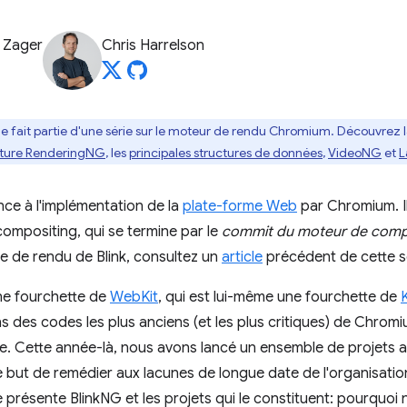
 Zager
Chris Harrelson
cle fait partie d'une série sur le moteur de rendu Chromium. Découvrez la 
cture RenderingNG
, les
principales structures de données
,
VideoNG
et
L
nce à l'implémentation de la
plate-forme Web
par Chromium. I
compositing, qui se termine par le
commit du moteur de comp
ure de rendu de Blink, consultez un
article
précédent de cette sé
ne fourchette de
WebKit
, qui est lui-même une fourchette de
ns des codes les plus anciens (et les plus critiques) de Chromi
. Cette année-là, nous avons lancé un ensemble de projets 
e but de remédier aux lacunes de longue date de l'organisatio
le présente BlinkNG et les projets qui le constituent: pourquoi 