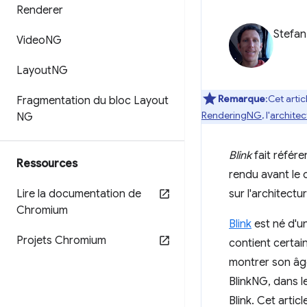
Renderer
Stefan
Video
NG
Layout
NG
Remarque
:Cet arti
Fragmentation du bloc Layout
RenderingNG
, l'
archite
NG
Blink
fait référe
Ressources
rendu avant le 
Lire la documentation de
sur l'architect
Chromium
Blink
est né d'u
Projets Chromium
contient certai
montrer son âge
BlinkNG, dans l
Blink. Cet artic