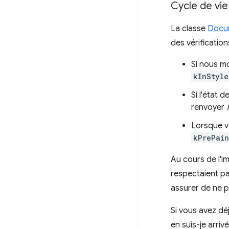
Cycle de vi
La classe
Docum
des vérificatio
Si nous m
kInStyle
Si l'état
renvoyer
Lorsque v
kPrePain
Au cours de l'i
respectaient pa
assurer de ne p
Si vous avez d
en suis-je arri