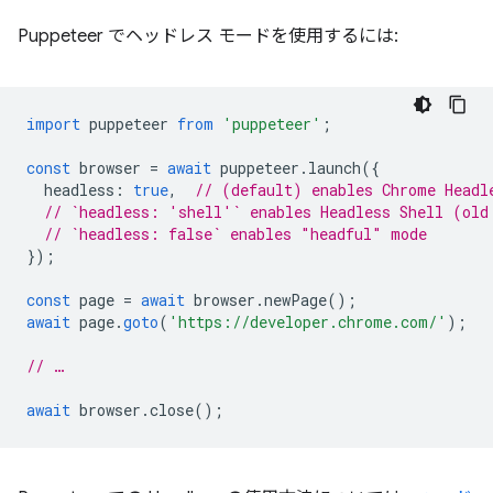
Puppeteer でヘッドレス モードを使用するには:
import
puppeteer
from
'puppeteer'
;
const
browser
=
await
puppeteer
.
launch
({
headless
:
true
,
// (default) enables Chrome Headl
// `headless: 'shell'` enables Headless Shell (old
// `headless: false` enables "headful" mode
});
const
page
=
await
browser
.
newPage
();
await
page
.
goto
(
'https://developer.chrome.com/'
);
// …
await
browser
.
close
();