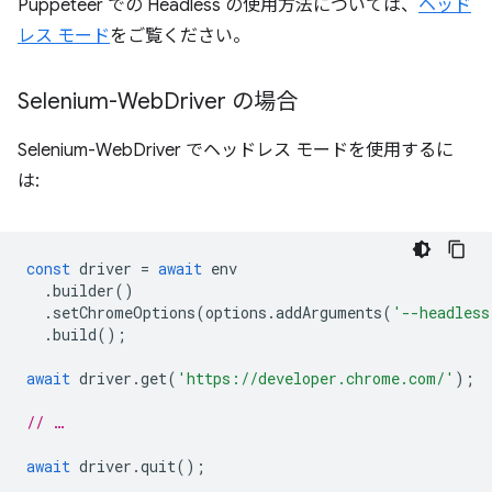
Puppeteer での Headless の使用方法については、
ヘッド
レス モード
をご覧ください。
Selenium-Web
Driver の場合
Selenium-WebDriver でヘッドレス モードを使用するに
は:
const
driver
=
await
env
.
builder
()
.
setChromeOptions
(
options
.
addArguments
(
'--headless
.
build
();
await
driver
.
get
(
'https://developer.chrome.com/'
);
// …
await
driver
.
quit
();