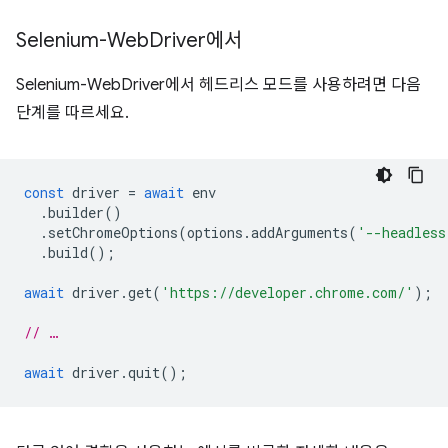
Selenium-Web
Driver에서
Selenium-WebDriver에서 헤드리스 모드를 사용하려면 다음
단계를 따르세요.
const
driver
=
await
env
.
builder
()
.
setChromeOptions
(
options
.
addArguments
(
'--headless
.
build
();
await
driver
.
get
(
'https://developer.chrome.com/'
);
// …
await
driver
.
quit
();