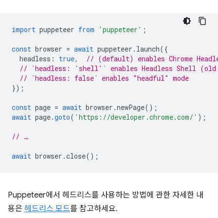
import
puppeteer
from
'puppeteer'
;
const
browser
=
await
puppeteer
.
launch
({
headless
:
true
,
// (default) enables Chrome Headl
// `headless: 'shell'` enables Headless Shell (old
// `headless: false` enables "headful" mode
});
const
page
=
await
browser
.
newPage
();
await
page
.
goto
(
'https://developer.chrome.com/'
);
// …
await
browser
.
close
();
Puppeteer에서 헤드리스를 사용하는 방법에 관한 자세한 내
용은
헤드리스 모드
를 참고하세요.