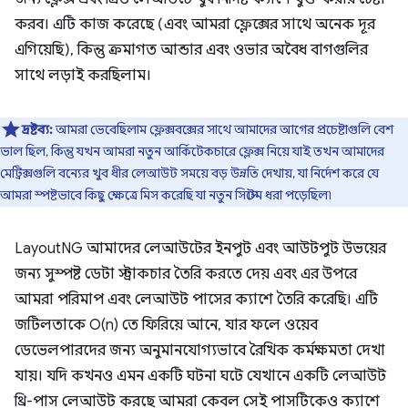
করব। এটি কাজ করেছে (এবং আমরা ফ্লেক্সের সাথে অনেক দূর
এগিয়েছি), কিন্তু ক্রমাগত আন্ডার এবং ওভার অবৈধ বাগগুলির
সাথে লড়াই করছিলাম।
দ্রষ্টব্য:
আমরা ভেবেছিলাম ফ্লেক্সবক্সের সাথে আমাদের আগের প্রচেষ্টাগুলি বেশ
ভাল ছিল, কিন্তু যখন আমরা নতুন আর্কিটেকচারে ফ্লেক্স নিয়ে যাই তখন আমাদের
মেট্রিক্সগুলি বন্যের খুব ধীর লেআউট সময়ে বড় উন্নতি দেখায়, যা নির্দেশ করে যে
আমরা স্পষ্টভাবে কিছু ক্ষেত্রে মিস করেছি যা নতুন সিস্টেম ধরা পড়েছিল৷
LayoutNG আমাদের লেআউটের ইনপুট এবং আউটপুট উভয়ের
জন্য সুস্পষ্ট ডেটা স্ট্রাকচার তৈরি করতে দেয় এবং এর উপরে
আমরা পরিমাপ এবং লেআউট পাসের ক্যাশে তৈরি করেছি। এটি
জটিলতাকে O(n) তে ফিরিয়ে আনে, যার ফলে ওয়েব
ডেভেলপারদের জন্য অনুমানযোগ্যভাবে রৈখিক কর্মক্ষমতা দেখা
যায়। যদি কখনও এমন একটি ঘটনা ঘটে যেখানে একটি লেআউট
থ্রি-পাস লেআউট করছে আমরা কেবল সেই পাসটিকেও ক্যাশে