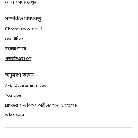
খোলা সমস্যা দেখুন
সম্পর্কিত বিষয়বস্তু
Chromium আপডেট
কেস স্টাডিজ
সংরক্ষণাগার
পডকাস্ট এবং শো
অনুসরণ করুন
X-এ @ChromiumDev
YouTube
LinkedIn-এ বিকাশকারীদের জন্য Chrome
আরএসএস