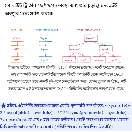
লেআউট ট্রি তার
পরিমাপের
অবস্থা এবং তার চূড়ান্ত
লেআউট
অবস্থার মধ্যে থ্র্যাশ করবে।
উপরের ছবিতে, আমাদের তিনটি
<div>
উপাদান রয়েছে। একটি সাধারণ ওয়ান-
পাস লেআউট (ব্লক লেআউটের মতো) তিনটি লেআউট নোড (জটিলতা O(n))
পরিদর্শন করবে। তবে একটি দুই-পাস লেআউটের জন্য (যেমন ফ্লেক্স বা গ্রিড), এটি
n
সম্ভাব্যভাবে এই উদাহরণের জন্য O(2
) ভিজিটের জটিলতার কারণ হতে পারে।
দ্রষ্টব্য:
এই নির্দিষ্ট উদাহরণের জন্য একটি পুনরাবৃত্তি সম্পর্ক হল: - layout(div) =
2 * layout(child) - layout(div) = 2 * 2 * layout(grandchild) - layout(div) =
2<sup>n</sup> যেখানে
হল গাছের গভীরতা। একটি উচ্চ শাখার ফ্যাক্টর থাকলে
n
জিনিসগুলি আরও জটিল হয়ে যায় (প্রতিটি স্তরে একাধিক শিশু, ইত্যাদি)।