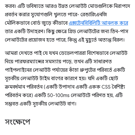
করব। এটি ভবিষ্যতে আরও উন্নত লেআউট মোডগুলিকে নিরাপদে
প্রবর্তন করার সুযোগগুলি খুলতে পারে- রেন্ডারিংএনজি
মৌলিকভাবে বোর্ড জুড়ে কীভাবে
এক্সটেনসিবিলিটি আনলক করে
তার একটি উদাহরণ। কিছু ক্ষেত্রে গ্রিড লেআউটের জন্য তিন-পাস
লেআউটের প্রয়োজন হতে পারে, কিন্তু এই মুহূর্তে অত্যন্ত বিরল।
আমরা দেখতে পাই যে যখন ডেভেলপাররা বিশেষভাবে লেআউট
নিয়ে পারফরম্যান্সের সমস্যায় পড়ে, তখন এটি সাধারণত
পাইপলাইনের লেআউট পর্যায়ের কাঁচা থ্রুপুটের পরিবর্তে একটি
সূচকীয় লেআউট টাইম বাগের কারণে হয়। যদি একটি ছোট
ক্রমবর্ধমান পরিবর্তন (একটি উপাদান একটি একক CSS বৈশিষ্ট্য
পরিবর্তন করে) একটি 50-100ms লেআউটে পরিণত হয়, এটি
সম্ভবত একটি সূচকীয় লেআউট বাগ।
সংক্ষেপে