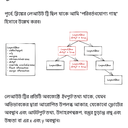
পূর্বে, ব্লিঙ্কের লেআউট ট্রি ছিল যাকে আমি "পরিবর্তনযোগ্য গাছ"
হিসাবে উল্লেখ করব।
লেআউট ট্রির প্রতিটি অবজেক্টে
ইনপুট
তথ্য থাকে, যেমন
অভিভাবকের দ্বারা আরোপিত উপলব্ধ আকার, যেকোনো ফ্লোটের
অবস্থান এবং
আউটপুট
তথ্য, উদাহরণস্বরূপ, বস্তুর চূড়ান্ত প্রস্থ এবং
উচ্চতা বা এর x এবং y অবস্থান।