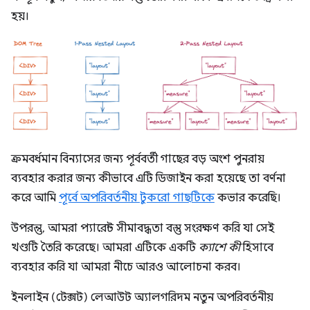
হয়।
ক্রমবর্ধমান বিন্যাসের জন্য পূর্ববর্তী গাছের বড় অংশ পুনরায়
ব্যবহার করার জন্য কীভাবে এটি ডিজাইন করা হয়েছে তা বর্ণনা
করে আমি
পূর্বে অপরিবর্তনীয় টুকরো গাছটিকে
কভার করেছি।
উপরন্তু, আমরা প্যারেন্ট সীমাবদ্ধতা বস্তু সংরক্ষণ করি যা সেই
খণ্ডটি তৈরি করেছে। আমরা এটিকে একটি
ক্যাশে কী
হিসাবে
ব্যবহার করি যা আমরা নীচে আরও আলোচনা করব।
ইনলাইন (টেক্সট) লেআউট অ্যালগরিদম নতুন অপরিবর্তনীয়