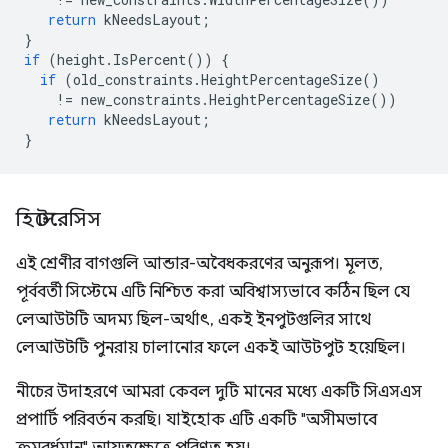
return
kNeedsLayout
;
}
if
(
height
.
IsPercent
())
{
if
(
old_constraints
.
HeightPercentageSize
()
!=
new_constraints
.
HeightPercentageSize
())
return
kNeedsLayout
;
}
হিস্টেরেসিস
এই শ্রেণীর বাগগুলি আন্ডার-অবৈধকরণের অনুরূপ। মূলত,
পূর্ববর্তী সিস্টেমে এটি নিশ্চিত করা অবিশ্বাস্যভাবে কঠিন ছিল যে
লেআউটটি অদম্য ছিল-অর্থাৎ, একই ইনপুটগুলির সাথে
লেআউটটি পুনরায় চালানোর ফলে একই আউটপুট হয়েছিল।
নীচের উদাহরণে আমরা কেবল দুটি মানের মধ্যে একটি সিএসএস
প্রপার্টি পরিবর্তন করছি। যাইহোক এটি একটি "অসীমভাবে