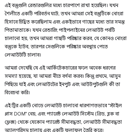
এই বস্তুগুলি রেন্ডারগুলির মধ্যে চারপাশে রাখা হয়েছিল। যখন
শৈলীতে একটি পরিবর্তন ঘটে, তখন আমরা সেই বস্তুটিকে নোংরা
হিসাবে চিহ্নিত করেছিলাম এবং একইভাবে গাছের মধ্যে তার সমস্ত
পিতামাতাকে। যখন রেন্ডারিং পাইপলাইনের লেআউট পর্বটি
চালানো হয়, তখন আমরা গাছটি পরিষ্কার করব, যে কোনও নোংরা
বস্তুকে হাঁটব, তারপর সেগুলিকে পরিষ্কার অবস্থায় পেতে
লেআউটটি চালাব।
আমরা দেখেছি যে এই আর্কিটেকচারের ফলে অনেক ধরণের
সমস্যা হয়েছে, যা আমরা নীচে বর্ণনা করব। কিন্তু প্রথমে, আসুন
পিছিয়ে যাই এবং লেআউটের ইনপুট এবং আউটপুটগুলি কী তা
বিবেচনা করি।
এই ট্রির একটি নোডে লেআউট চালানো ধারণাগতভাবে "স্টাইল
প্লাস DOM" নেয়, এবং প্যারেন্ট লেআউট সিস্টেম (গ্রিড, ব্লক বা
ফ্লেক্স) থেকে যেকোন প্যারেন্ট সীমাবদ্ধতা, লেআউট সীমাবদ্ধতা
অ্যালগরিদম চালায় এবং একটি ফলাফল তৈরি করে।