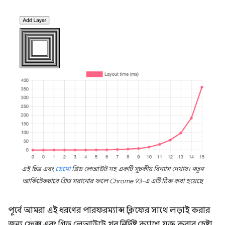
এই চিত্র এবং
ডেমো
গ্রিড লেআউট সহ একটি সূচকীয় বিন্যাস দেখায়। নতুন
আর্কিটেকচারে গ্রিড সরানোর ফলে Chrome 93-এ ​​এটি ঠিক করা হয়েছে
পূর্বে আমরা এই ধরণের পারফরম্যান্স ক্লিফের সাথে লড়াই করার
জন্য ফ্লেক্স এবং গ্রিড লেআউটে খুব নির্দিষ্ট ক্যাশে যুক্ত করার চেষ্টা