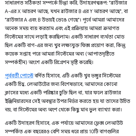
সাধারণত সঠিকতা সম্পর্কে চিন্তা করি, উদাহরণস্বরূপ: "ব্রাউজার
A-এর X আচরণ আছে, যখন ব্রাউজার B এর Y আচরণ আছে", বা
"ব্রাউজার A এবং B উভয়ই ভেঙে গেছে"। পূর্বে আমরা আমাদের
অনেক সময় ব্যয় করতাম এবং এই প্রক্রিয়ায় আমরা ক্রমাগত
সিস্টেমের সাথে লড়াই করছিলাম। একটি সাধারণ ব্যর্থতা মোড
ছিল একটি বাগ-এর জন্য খুব লক্ষ্যযুক্ত ফিক্স প্রয়োগ করা, কিন্তু
কয়েক সপ্তাহ পরে আমরা সিস্টেমের অন্য (আপাতদৃষ্টিতে
সম্পর্কহীন) অংশে একটি রিগ্রেশন সৃষ্টি করেছি।
পূর্ববর্তী পোস্টে
বর্ণিত হিসাবে, এটি একটি খুব ভঙ্গুর সিস্টেমের
একটি চিহ্ন. লেআউটের জন্য বিশেষভাবে, আমাদের কোনো
ক্লাসের মধ্যে একটি পরিষ্কার চুক্তি ছিল না, যার ফলে ব্রাউজার
ইঞ্জিনিয়ারদের সেই অবস্থার উপর নির্ভর করতে হয় যা তাদের উচিত
নয়, বা সিস্টেমের অন্য অংশ থেকে কিছু মান ভুল ব্যাখ্যা করা।
একটি উদাহরণ হিসাবে, এক পর্যায়ে আমাদের ফ্লেক্স লেআউট
সম্পর্কিত এক বছরেরও বেশি সময় ধরে প্রায় 10টি বাগগুলির