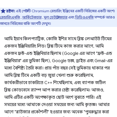
দ্রষ্টব্য:
এই পোস্টটি Chromium রেন্ডারিং ইঞ্জিনের একটি সিরিজের একটি অংশ৷
রেন্ডারিংএনজি
,
আর্কিটেকচার
,
মূল ডেটা স্ট্রাকচার
এবং
ভিডিওএনজি
সম্পর্কে আরও
জানতে সিরিজের বাকি অংশটি দেখুন।
আমি ইয়ান কিলপ্যাট্রিক, কোজি ইশির সাথে ব্লিঙ্ক লেআউট টিমের
একজন ইঞ্জিনিয়ারিং লিড। ব্লিঙ্ক টিমে কাজ করার আগে, আমি
একজন ফ্রন্ট-এন্ড ইঞ্জিনিয়ার ছিলাম (Google এর আগে "ফ্রন্ট-এন্ড
ইঞ্জিনিয়ার" এর ভূমিকা ছিল), Google ডক্স, ড্রাইভ এবং Gmail-এর
মধ্যে বৈশিষ্ট্য তৈরি করা। প্রায় পাঁচ বছর সেই ভূমিকায় থাকার পর
আমি ব্লিঙ্ক টিমে একটি বড় জুয়া খেলা শুরু করেছিলাম,
কার্যকরীভাবে চাকরিতে C++ শিখেছিলাম, এবং ব্যাপক জটিল
ব্লিঙ্ক কোডবেসে র‌্যাম্প আপ করার চেষ্টা করেছিলাম। আজও,
আমি এটির একটি অপেক্ষাকৃত ছোট অংশ বুঝতে পারি। এই
সময়ের মধ্যে আমাকে দেওয়া সময়ের জন্য আমি কৃতজ্ঞ। আমার
আগে "ব্রাউজার প্রকৌশলী" হওয়ার জন্য অনেক "পুনরুদ্ধার করা