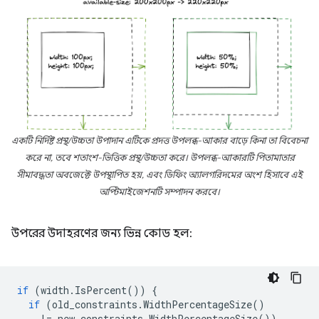
একটি নির্দিষ্ট প্রস্থ/উচ্চতা উপাদান এটিকে প্রদত্ত উপলব্ধ-আকার বাড়ে কিনা তা বিবেচনা
করে না, তবে শতাংশ-ভিত্তিক প্রস্থ/উচ্চতা করে।
উপলব্ধ-আকারটি
পিতামাতার
সীমাবদ্ধতা
অবজেক্টে উপস্থাপিত হয়, এবং ডিফিং অ্যালগরিদমের অংশ হিসাবে এই
অপ্টিমাইজেশনটি সম্পাদন করবে।
উপরের উদাহরণের জন্য ভিন্ন কোড হল:
if
(
width
.
IsPercent
())
{
if
(
old_constraints
.
WidthPercentageSize
()
!=
new_constraints
.
WidthPercentageSize
())