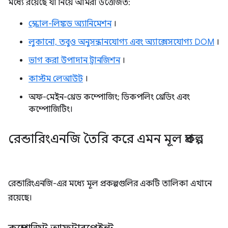
মধ্যে রয়েছে যা নিয়ে আমরা উত্তেজিত:
স্ক্রোল-লিঙ্কড অ্যানিমেশন
।
লুকানো, তবুও অনুসন্ধানযোগ্য এবং অ্যাক্সেসযোগ্য DOM
।
ভাগ করা উপাদান ট্রানজিশন
।
কাস্টম লেআউট
।
অফ-মেইন-থ্রেড কম্পোজিং; ডিকপলিং থ্রেডিং এবং
কম্পোজিটিং।
রেন্ডারিংএনজি তৈরি করে এমন মূল প্রকল্প
রেন্ডারিংএনজি-এর মধ্যে মূল প্রকল্পগুলির একটি তালিকা এখানে
রয়েছে।