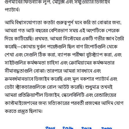
গুণমানের ফিডব্যাক লুপ, মেট্রিক্স এবং সফ্টওয়্যার ডিজাইন
প্যাটার্ন।
আমি বিশ্বাসযোগ্যতা কতটা গুরুত্বপূর্ণ মনে করি তা বোঝার জন্য,
আমরা গত আট বছরের বেশিরভাগ সময় এই অংশটিকে পেরেক
দিয়ে কাটিয়েছি। প্রথমত, আমরা সিস্টেমের একটি গভীর জ্ঞান তৈরি
করেছি—কোথায় দুর্বল পয়েন্টগুলি ছিল বাগ রিপোর্টগুলি থেকে
শেখা এবং সেগুলি ঠিক করা, ব্যাপক পরীক্ষা বুটস্ট্র্যাপ করা, এবং
সাইটগুলির কর্মক্ষমতা চাহিদা এবং ক্রোমিয়ামের কর্মক্ষমতার
সীমাবদ্ধতাগুলি বোঝা৷ তারপরে আমরা সাবধানে এবং
ক্রমবর্ধমানভাবে ডিজাইন করেছি এবং মূল নকশার প্যাটার্ন এবং
ডেটা স্ট্রাকচারগুলিকে রোল আউট করেছি। শুধুমাত্র তখনই
আমরা প্রতিক্রিয়াশীল ডিজাইন, স্কেলেবিলিটি এবং রেন্ডারিংয়ের
কাস্টমাইজেশনের জন্য সত্যিকারের পরবর্তী প্রজন্মের আদিম যোগ
করতে প্রস্তুত ছিলাম।