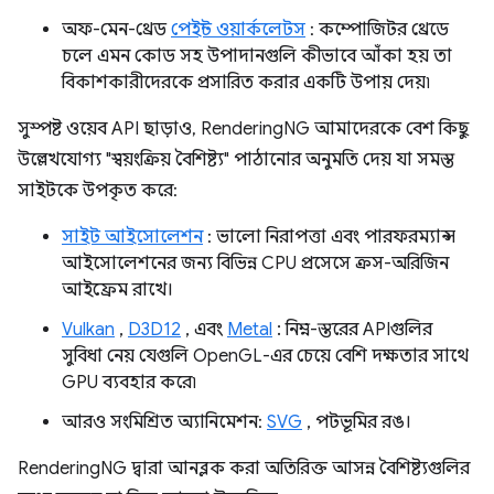
অফ-মেন-থ্রেড
পেইন্ট ওয়ার্কলেটস
: কম্পোজিটর থ্রেডে
চলে এমন কোড সহ উপাদানগুলি কীভাবে আঁকা হয় তা
বিকাশকারীদেরকে প্রসারিত করার একটি উপায় দেয়৷
সুস্পষ্ট ওয়েব API ছাড়াও, RenderingNG আমাদেরকে বেশ কিছু
উল্লেখযোগ্য "স্বয়ংক্রিয় বৈশিষ্ট্য" পাঠানোর অনুমতি দেয় যা সমস্ত
সাইটকে উপকৃত করে:
সাইট আইসোলেশন
: ভালো নিরাপত্তা এবং পারফরম্যান্স
আইসোলেশনের জন্য বিভিন্ন CPU প্রসেসে ক্রস-অরিজিন
আইফ্রেম রাখে।
Vulkan
,
D3D12
, এবং
Metal
: নিম্ন-স্তরের APIগুলির
সুবিধা নেয় যেগুলি OpenGL-এর চেয়ে বেশি দক্ষতার সাথে
GPU ব্যবহার করে৷
আরও সংমিশ্রিত অ্যানিমেশন:
SVG
, পটভূমির রঙ।
RenderingNG দ্বারা আনব্লক করা অতিরিক্ত আসন্ন বৈশিষ্ট্যগুলির