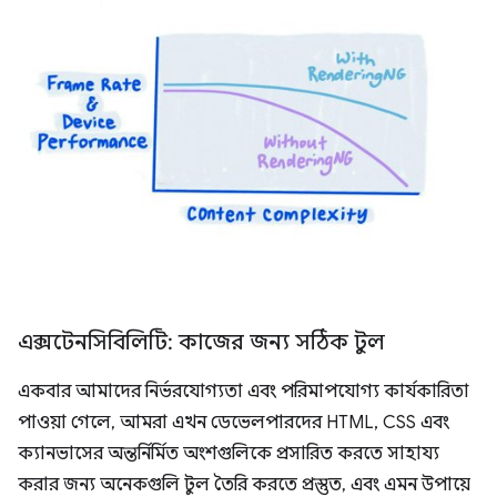
এক্সটেনসিবিলিটি: কাজের জন্য সঠিক টুল
একবার আমাদের নির্ভরযোগ্যতা এবং পরিমাপযোগ্য কার্যকারিতা
পাওয়া গেলে, আমরা এখন ডেভেলপারদের HTML, CSS এবং
ক্যানভাসের অন্তর্নির্মিত অংশগুলিকে প্রসারিত করতে সাহায্য
করার জন্য অনেকগুলি টুল তৈরি করতে প্রস্তুত, এবং এমন উপায়ে