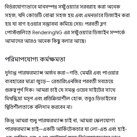
নির্ভরযোগ্যভাবে মানসম্পন্ন সফ্টওয়্যার সরবরাহ করা অনেক
সহজ, যদি কোডটি বোঝা সহজ হয় এবং এমনভাবে ডিজাইন করা
হয় যা বাগ হওয়ার সম্ভাবনা কমিয়ে দেয়। পরবর্তী ব্লগ
পোস্টগুলিতে RenderingNG এর সফ্টওয়্যার ডিজাইন সম্পর্কে
আমাদের আরও অনেক কিছু বলার আছে।
পরিমাপযোগ্য কর্মক্ষমতা
দুর্দান্ত পারফরম্যান্স অর্জন করা—গতি, মেমরি এবং পাওয়ার
ব্যবহারের মাত্রা জুড়ে— রেন্ডারিংএনজির পরবর্তী সবচেয়ে
গুরুত্বপূর্ণ দিক। আমরা চাই যে সমস্ত ওয়েব সাইটের সাথে
মিথস্ক্রিয়া মসৃণ এবং প্রতিক্রিয়াশীল হোক, তবুও ডিভাইসের
স্থিতিশীলতাকে বলিদান করবেন না।
কিন্তু আমরা শুধু পারফরম্যান্স চাই না, আমরা স্কেলযোগ্য
পারফরম্যান্স চাই—একটি আর্কিটেকচার যা লো-এন্ড এবং হাই-