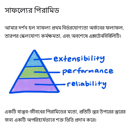
সাফল্যের পিরামিড
আমার দর্শন হল সাফল্য প্রথম নির্ভরযোগ্যতা অর্জনের ফলাফল,
তারপর স্কেলযোগ্য কর্মক্ষমতা, এবং অবশেষে এক্সটেনসিবিলিটি।
একটি বাস্তব-জীবনের পিরামিডের মতো, প্রতিটি স্তর উপরের স্তরের
জন্য একটি অপরিহার্যভাবে শক্ত ভিত্তি প্রদান করে।