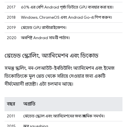
2017
60% এর বেশি Android পৃষ্ঠা ভিউতে GPU ব্যবহার করা হয়।
2018
Windows, ChromeOS এবং Android Go-এ শিপ করুন।
2019
থ্রেডেড GPU রাস্টারাইজেশন।
2020
অবশিষ্ট Android সামগ্রী পাঠান।
থ্রেডেড স্ক্রোলিং
,
অ্যানিমেশন এবং ডিকোড
সমস্ত স্ক্রলিং, নন-লেআউট-ইনডিউসিং অ্যানিমেশন এবং ইমেজ
ডিকোডিংকে মূল থ্রেড থেকে সরিয়ে দেওয়ার জন্য একটি
দীর্ঘমেয়াদী প্রচেষ্টা। এটা চলমান আছে।
বছর
অগ্রগতি
2011
থ্রেডেড স্ক্রোল এবং অ্যানিমেশনের জন্য প্রাথমিক সমর্থন।
2015
স্তর squashing.