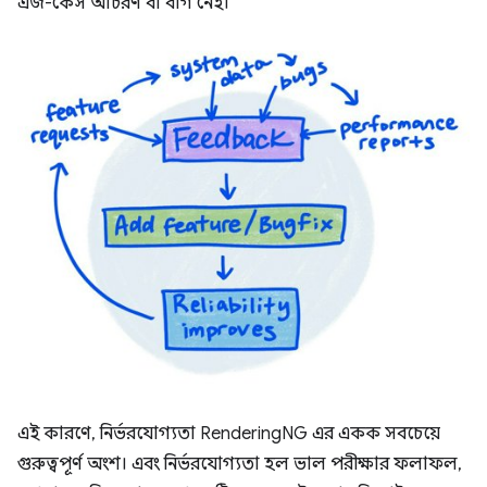
এজ-কেস আচরণ বা বাগ নেই।
এই কারণে, নির্ভরযোগ্যতা RenderingNG এর একক সবচেয়ে
গুরুত্বপূর্ণ অংশ। এবং নির্ভরযোগ্যতা হল ভাল পরীক্ষার ফলাফল,