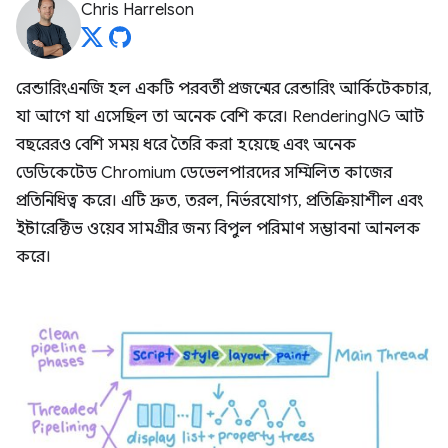
Chris Harrelson
রেন্ডারিংএনজি হল একটি পরবর্তী প্রজন্মের রেন্ডারিং আর্কিটেকচার,
যা আগে যা এসেছিল তা অনেক বেশি করে। RenderingNG আট
বছরেরও বেশি সময় ধরে তৈরি করা হয়েছে এবং অনেক
ডেডিকেটেড Chromium ডেভেলপারদের সম্মিলিত কাজের
প্রতিনিধিত্ব করে। এটি দ্রুত, তরল, নির্ভরযোগ্য, প্রতিক্রিয়াশীল এবং
ইন্টারেক্টিভ ওয়েব সামগ্রীর জন্য বিপুল পরিমাণ সম্ভাবনা আনলক
করে।