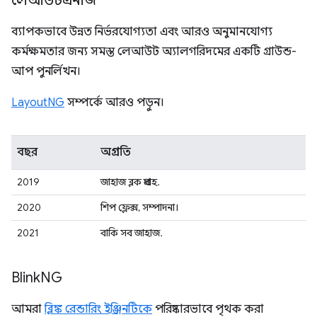
লেআউটএনজি
ব্যাপকভাবে উন্নত নির্ভরযোগ্যতা এবং আরও অনুমানযোগ্য
কর্মক্ষমতার জন্য সমস্ত লেআউট অ্যালগরিদমের একটি গ্রাউন্ড-
আপ পুনর্লিখন।
LayoutNG
সম্পর্কে আরও পড়ুন।
বছর
অগ্রগতি
2019
জাহাজ ব্লক প্রবাহ.
2020
শিপ ফ্লেক্স, সম্পাদনা।
2021
বাকি সব জাহাজ.
Blink
NG
আমরা
ব্লিঙ্ক রেন্ডারিং ইঞ্জিনটিকে
পরিষ্কারভাবে পৃথক করা