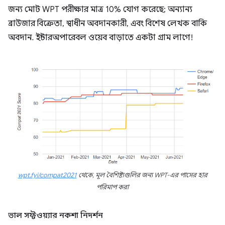
জন্য মোট WPT পরীক্ষার মাত্র 10% যোগ করেছে; অন্যান্য
ব্রাউজার বিক্রেতা, স্বাধীন অবদানকারী, এবং বিশেষ লেখক বাকি
অবদান. ইন্টারঅপারেবল ওয়েব বাড়াতে একটা গ্রাম লাগে!
wpt.fyi/compat2021
থেকে, মূল বৈশিষ্ট্যগুলির জন্য WPT-এর পাসের হার
পরিমাপ করা
ভাল সফ্টওয়্যার নকশা নিদর্শন