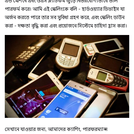
এন্ড মেশিনে এবং ওএস প্ল্যাটফর্ম জুড়ে নির্ভরযোগ্যভাবে ভাল
পারফর্ম করে। আমি এই স্কেলিংকে বলি - হার্ডওয়্যার ডিভাইস যা
অর্জন করতে পারে তার সব সুবিধা গ্রহণ করে, এবং স্কেলিং ডাউন
করা - দক্ষতা বৃদ্ধি করা এবং প্রয়োজনে সিস্টেমে চাহিদা হ্রাস করা।
সেখানে যাওয়ার জন্য, আমাদের ক্যাশিং, পারফরম্যান্স