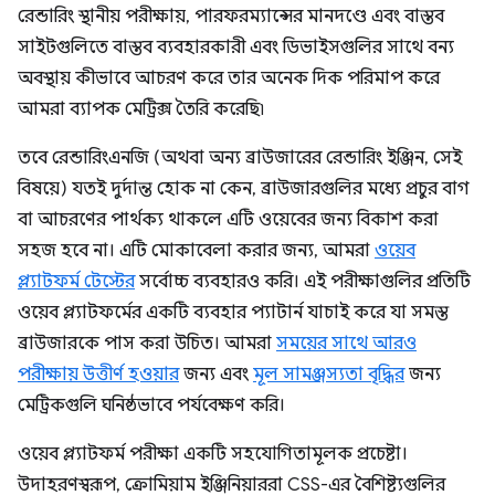
রেন্ডারিং স্থানীয় পরীক্ষায়, পারফরম্যান্সের মানদণ্ডে এবং বাস্তব
সাইটগুলিতে বাস্তব ব্যবহারকারী এবং ডিভাইসগুলির সাথে বন্য
অবস্থায় কীভাবে আচরণ করে তার অনেক দিক পরিমাপ করে
আমরা ব্যাপক মেট্রিক্স তৈরি করেছি৷
তবে রেন্ডারিংএনজি (অথবা অন্য ব্রাউজারের রেন্ডারিং ইঞ্জিন, সেই
বিষয়ে) যতই দুর্দান্ত হোক না কেন, ব্রাউজারগুলির মধ্যে প্রচুর বাগ
বা আচরণের পার্থক্য থাকলে এটি ওয়েবের জন্য বিকাশ করা
সহজ হবে না। এটি মোকাবেলা করার জন্য, আমরা
ওয়েব
প্ল্যাটফর্ম টেস্টের
সর্বোচ্চ ব্যবহারও করি। এই পরীক্ষাগুলির প্রতিটি
ওয়েব প্ল্যাটফর্মের একটি ব্যবহার প্যাটার্ন যাচাই করে যা সমস্ত
ব্রাউজারকে পাস করা উচিত। আমরা
সময়ের সাথে আরও
পরীক্ষায় উত্তীর্ণ হওয়ার
জন্য এবং
মূল সামঞ্জস্যতা বৃদ্ধির
জন্য
মেট্রিকগুলি ঘনিষ্ঠভাবে পর্যবেক্ষণ করি।
ওয়েব প্ল্যাটফর্ম পরীক্ষা একটি সহযোগিতামূলক প্রচেষ্টা।
উদাহরণস্বরূপ, ক্রোমিয়াম ইঞ্জিনিয়াররা CSS-এর বৈশিষ্ট্যগুলির