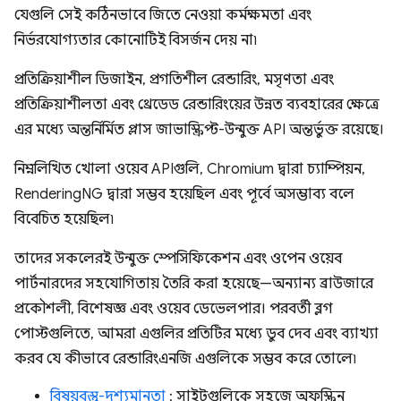
যেগুলি সেই কঠিনভাবে জিতে নেওয়া কর্মক্ষমতা এবং
নির্ভরযোগ্যতার কোনোটিই বিসর্জন দেয় না৷
প্রতিক্রিয়াশীল ডিজাইন, প্রগতিশীল রেন্ডারিং, মসৃণতা এবং
প্রতিক্রিয়াশীলতা এবং থ্রেডেড রেন্ডারিংয়ের উন্নত ব্যবহারের ক্ষেত্রে
এর মধ্যে অন্তর্নির্মিত প্লাস জাভাস্ক্রিপ্ট-উন্মুক্ত API অন্তর্ভুক্ত রয়েছে।
নিম্নলিখিত খোলা ওয়েব APIগুলি, Chromium দ্বারা চ্যাম্পিয়ন,
RenderingNG দ্বারা সম্ভব হয়েছিল এবং পূর্বে অসম্ভাব্য বলে
বিবেচিত হয়েছিল৷
তাদের সকলেরই উন্মুক্ত স্পেসিফিকেশন এবং ওপেন ওয়েব
পার্টনারদের সহযোগিতায় তৈরি করা হয়েছে—অন্যান্য ব্রাউজারে
প্রকৌশলী, বিশেষজ্ঞ এবং ওয়েব ডেভেলপার। পরবর্তী ব্লগ
পোস্টগুলিতে, আমরা এগুলির প্রতিটির মধ্যে ডুব দেব এবং ব্যাখ্যা
করব যে কীভাবে রেন্ডারিংএনজি এগুলিকে সম্ভব করে তোলে৷
বিষয়বস্তু-দৃশ্যমানতা
: সাইটগুলিকে সহজে অফস্ক্রিন