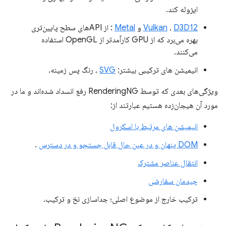
ایزوله کند.
D3D12
،
Vulkan
و
Metal
: از APIهای سطح پایین‌تری
بهره می‌برد که از GPU کارآمدتر از OpenGL استفاده
می‌کنند.
انیمیشن های ترکیبی بیشتر:
SVG
، رنگ پس زمینه.
ویژگی‌های بعدی که توسط RenderingNG رفع انسداد شده‌اند و ما در
مورد آن هیجان‌زده هستیم عبارتند از:
انیمیشن های مرتبط با اسکرول
DOM پنهان و در عین حال قابل جستجو و در دسترس
.
انتقال عناصر مشترک
چیدمان سفارشی
ترکیب خارج از موضوع اصلی؛ جداسازی نخ و ترکیب.