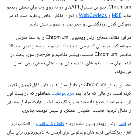
Chromium. تیم من مسئول APIهای رو به روی وب برای پخش ویدیو
مانند
MSE
و
WebCodecs
و اجزای داخلی خاص پلتفرم است که در
دموکس کردن، رمزگشایی، و رندر صدا و تصویر نقش دارند.
در این مقاله، معماری رندر ویدیویی Chromium را به شما معرفی
خواهم کرد. در حالی که برخی از جزئیات در مورد توسعه‌پذیری احتمالاً
مختص Chromium هستند، بیشتر مفاهیم و طرح‌های مورد بحث در
اینجا برای سایر موتورهای رندر و حتی برنامه‌های پخش بومی اعمال
می‌شوند.
معماری پخش Chromium در طول سال ها به طور قابل توجهی تغییر
کرده است. در حالی که ما با ایده
هرم موفقیت
همانطور که در پست اول
این مجموعه توضیح داده شد شروع نکردیم، اما در نهایت مراحل مشابهی
را دنبال کردیم: قابلیت اطمینان، عملکرد و سپس توسعه پذیری.
در
ابتدا
، رندر ویدئو بسیار ساده بود -
فقط یک حلقه برای
انتخاب نرم
افزار رمزگشایی فریم های ویدئویی برای ارسال به کامپوزیتور. برای سال