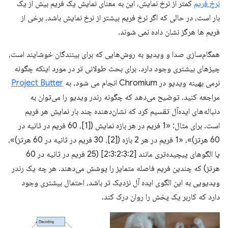
نرخ فریم
کمتر از نرخ نمایش، این به معنای نمایش یک فریم بیش از یک
بار است، در حالی که اگر نرخ فریم بیشتر از نرخ نمایش باشد، برخی از
فریم ها هرگز نشان داده نمی شوند.
همگام‌سازی صدا و ویدیو به روش‌هایی که برای بینندگان خوشایند است،
چیزهای بیشتری وجود دارد. برای بحث طولانی تر در مورد اینکه چگونه
نرمی بهینه ویدیو در Chromium انجام می شود، به
Project Butter
مراجعه کنید. توضیح می‌دهد که چگونه رندر ویدیو را می‌توان به
دنباله‌های ایده‌آل تقسیم کرد که نشان‌دهنده چند بار نمایش هر فریم
است. برای مثال: «1 فریم در هر بازه نمایش ([1]، 60 فریم در ثانیه در
60 هرتز)»، «1 فریم در هر 2 بازه ([2]، 30 فریم در ثانیه در 60 هرتز)»،
یا الگوهای پیچیده‌تری مانند [2:3:2:3:2] (25 فریم در ثانیه در 60
هرتز) که چندین فریم فاصله متمایز را پوشش می‌دهند. هر چه یک رندر
ویدیویی به این الگوی ایده آل نزدیک تر باشد، احتمال بیشتری وجود
دارد که کاربر یک پخش را روان درک کند.