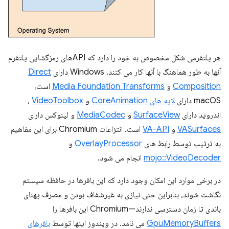
هر پلتفرمی شکل مخصوص به خود را دارد که APIهای رمزگشایی پلتفرم
آنها به طور هماهنگ با آنها کار می کنند. Windows دارای
Direct
Composition
و
Media Foundation Transforms
است،
macOS دارای
لایه های CoreAnimation
و
VideoToolbox
،
اندروید دارای
SurfaceView
و
MediaCodec
و لینوکس دارای
VASurfaces
و
VA-API
است. انتزاعات Chromium برای این مفاهیم
به ترتیب توسط رابط های
OverlayProcessor
و
mojo::VideoDecoder
انجام می شود.
در برخی موارد این امکان وجود دارد که این بافرها در حافظه سیستم
نگاشت شوند، بنابراین حتی نیازی به غیرشفاف بودن و مصرف پهنای
باندی تا زمان دسترسی ندارند—Chromium این بافرها را
GpuMemoryBuffers
می نامد. در ویندوز اینها توسط
بافرهای