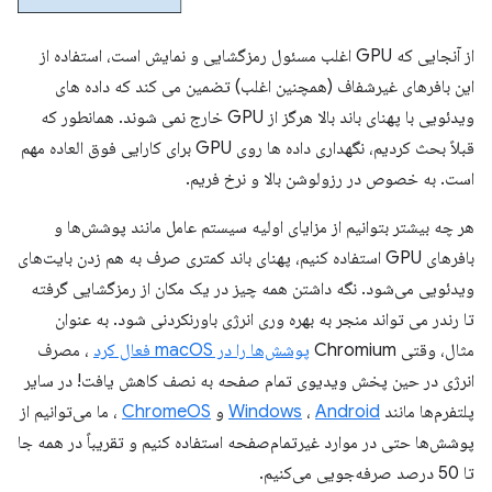
از آنجایی که GPU اغلب مسئول رمزگشایی و نمایش است، استفاده از
این بافرهای غیرشفاف (همچنین اغلب) تضمین می کند که داده های
ویدئویی با پهنای باند بالا هرگز از GPU خارج نمی شوند. همانطور که
قبلاً بحث کردیم، نگهداری داده ها روی GPU برای کارایی فوق العاده مهم
است. به خصوص در رزولوشن بالا و نرخ فریم.
هر چه بیشتر بتوانیم از مزایای اولیه سیستم عامل مانند پوشش‌ها و
بافرهای GPU استفاده کنیم، پهنای باند کمتری صرف به هم زدن بایت‌های
ویدئویی می‌شود. نگه داشتن همه چیز در یک مکان از رمزگشایی گرفته
تا رندر می تواند منجر به بهره وری انرژی باورنکردنی شود. به عنوان
مثال، وقتی Chromium
پوشش‌ها را در macOS فعال کرد
، مصرف
انرژی در حین پخش ویدیوی تمام صفحه به نصف کاهش یافت! در سایر
پلتفرم‌ها مانند
Android
،
Windows
و
ChromeOS
، ما می‌توانیم از
پوشش‌ها حتی در موارد غیرتمام‌صفحه استفاده کنیم و تقریباً در همه جا
تا 50 درصد صرفه‌جویی می‌کنیم.