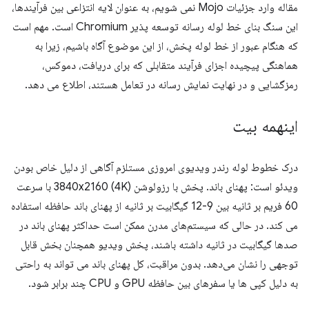
مقاله وارد جزئیات Mojo نمی شویم، به عنوان لایه انتزاعی بین فرآیندها،
این سنگ بنای خط لوله رسانه توسعه پذیر Chromium است. مهم است
که هنگام عبور از خط لوله پخش، از این موضوع آگاه باشیم، زیرا به
هماهنگی پیچیده اجزای فرآیند متقابلی که برای دریافت، دموکس،
رمزگشایی و در نهایت نمایش رسانه در تعامل هستند، اطلاع می دهد.
اینهمه بیت
درک خطوط لوله رندر ویدیوی امروزی مستلزم آگاهی از دلیل خاص بودن
ویدئو است: پهنای باند. پخش با رزولوشن 3840x2160 (4K) با سرعت
60 فریم بر ثانیه بین 9-12 گیگابیت بر ثانیه از پهنای باند حافظه استفاده
می کند. در حالی که سیستم‌های مدرن ممکن است حداکثر پهنای باند در
صدها گیگابیت در ثانیه داشته باشند، پخش ویدیو همچنان بخش قابل
توجهی را نشان می‌دهد. بدون مراقبت، کل پهنای باند می تواند به راحتی
به دلیل کپی ها یا سفرهای بین حافظه GPU و CPU چند برابر شود.