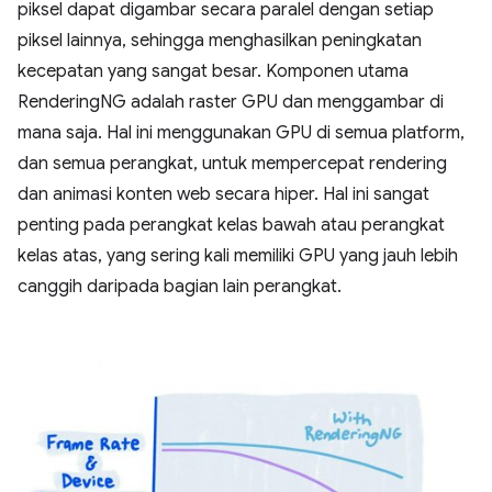
piksel dapat digambar secara paralel dengan setiap
piksel lainnya, sehingga menghasilkan peningkatan
kecepatan yang sangat besar. Komponen utama
RenderingNG adalah raster GPU dan menggambar di
mana saja. Hal ini menggunakan GPU di semua platform,
dan semua perangkat, untuk mempercepat rendering
dan animasi konten web secara hiper. Hal ini sangat
penting pada perangkat kelas bawah atau perangkat
kelas atas, yang sering kali memiliki GPU yang jauh lebih
canggih daripada bagian lain perangkat.