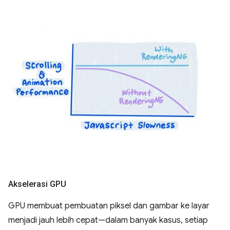
Akselerasi GPU
GPU membuat pembuatan piksel dan gambar ke layar
menjadi jauh lebih cepat—dalam banyak kasus, setiap