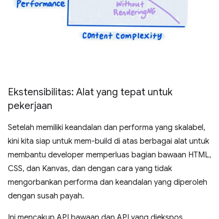
Ekstensibilitas: Alat yang tepat untuk
pekerjaan
Setelah memiliki keandalan dan performa yang skalabel,
kini kita siap untuk mem-build di atas berbagai alat untuk
membantu developer memperluas bagian bawaan HTML,
CSS, dan Kanvas, dan dengan cara yang tidak
mengorbankan performa dan keandalan yang diperoleh
dengan susah payah.
Ini mencakup API bawaan dan API yang diekspos