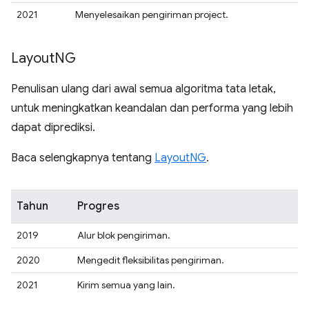
2021
Menyelesaikan pengiriman project.
Layout
NG
Penulisan ulang dari awal semua algoritma tata letak,
untuk meningkatkan keandalan dan performa yang lebih
dapat diprediksi.
Baca selengkapnya tentang
LayoutNG
.
Tahun
Progres
2019
Alur blok pengiriman.
2020
Mengedit fleksibilitas pengiriman.
2021
Kirim semua yang lain.