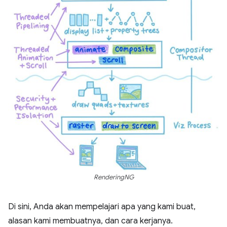
RenderingNG
Di sini, Anda akan mempelajari apa yang kami buat,
alasan kami membuatnya, dan cara kerjanya.