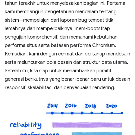
tahun terakhir untuk menyelesaikan bagian ini. Pertama,
kami membangun pengetahuan mendalam tentang
sistem—mempelajari dari laporan bug tempat titik
lemahnya dan memperbaikinya, mem-bootstrap
pengujian komprehensif, dan memahami kebutuhan
performa situs serta batasan performa Chromium.
Kemudian, kami dengan cermat dan bertahap mendesain
serta meluncurkan pola desain dan struktur data utama.
Setelah itu, kita siap untuk menambahkan primitif
generasi berikutnya yang benar-benar baru untuk desain
responsif, skalabilitas, dan penyesuaian rendering.