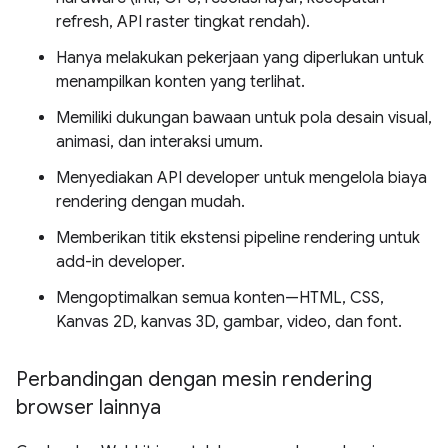
refresh, API raster tingkat rendah).
Hanya melakukan pekerjaan yang diperlukan untuk
menampilkan konten yang terlihat.
Memiliki dukungan bawaan untuk pola desain visual,
animasi, dan interaksi umum.
Menyediakan API developer untuk mengelola biaya
rendering dengan mudah.
Memberikan titik ekstensi pipeline rendering untuk
add-in developer.
Mengoptimalkan semua konten—HTML, CSS,
Kanvas 2D, kanvas 3D, gambar, video, dan font.
Perbandingan dengan mesin rendering
browser lainnya