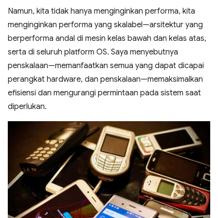
Namun, kita tidak hanya menginginkan performa, kita
menginginkan performa yang skalabel—arsitektur yang
berperforma andal di mesin kelas bawah dan kelas atas,
serta di seluruh platform OS. Saya menyebutnya
penskalaan—memanfaatkan semua yang dapat dicapai
perangkat hardware, dan penskalaan—memaksimalkan
efisiensi dan mengurangi permintaan pada sistem saat
diperlukan.