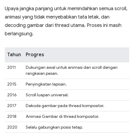
Upaya jangka panjang untuk memindahkan semua scroll,
animasi yang tidak menyebabkan tata letak, dan
decoding gambar dari thread utama. Proses ini masih
berlangsung.
Tahun
Progres
2011
Dukungan awal untuk animasi dan scroll dengan
rangkaian pesan.
2015
Penyingkatan lapisan.
2016
Scroll luapan universal.
2017
Dekode gambar pada thread kompositor.
2018
Animasi Gambar di thread kompositor.
2020
Selalu gabungkan posisi tetap.