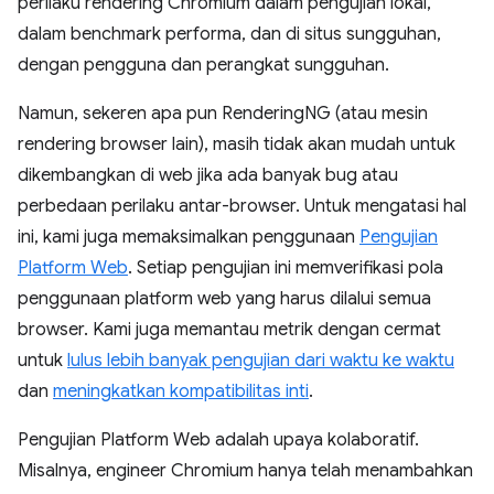
perilaku rendering Chromium dalam pengujian lokal,
dalam benchmark performa, dan di situs sungguhan,
dengan pengguna dan perangkat sungguhan.
Namun, sekeren apa pun RenderingNG (atau mesin
rendering browser lain), masih tidak akan mudah untuk
dikembangkan di web jika ada banyak bug atau
perbedaan perilaku antar-browser. Untuk mengatasi hal
ini, kami juga memaksimalkan penggunaan
Pengujian
Platform Web
. Setiap pengujian ini memverifikasi pola
penggunaan platform web yang harus dilalui semua
browser. Kami juga memantau metrik dengan cermat
untuk
lulus lebih banyak pengujian dari waktu ke waktu
dan
meningkatkan kompatibilitas inti
.
Pengujian Platform Web adalah upaya kolaboratif.
Misalnya, engineer Chromium hanya telah menambahkan