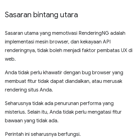
Sasaran bintang utara
Sasaran utama yang memotivasi RenderingNG adalah
implementasi mesin browser, dan kekayaan API
renderingnya, tidak boleh menjadi faktor pembatas UX di
web.
Anda tidak perlu khawatir dengan bug browser yang
membuat fitur tidak dapat diandalkan, atau merusak
rendering situs Anda.
Seharusnya tidak ada penurunan performa yang
misterius. Selain itu, Anda tidak perlu mengatasi fitur
bawaan yang tidak ada.
Perintah ini seharusnya berfungsi.