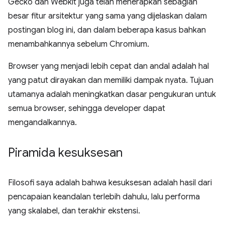
Gecko dan Webkit juga telah menerapkan sebagian
besar fitur arsitektur yang sama yang dijelaskan dalam
postingan blog ini, dan dalam beberapa kasus bahkan
menambahkannya sebelum Chromium.
Browser yang menjadi lebih cepat dan andal adalah hal
yang patut dirayakan dan memiliki dampak nyata. Tujuan
utamanya adalah meningkatkan dasar pengukuran untuk
semua browser, sehingga developer dapat
mengandalkannya.
Piramida kesuksesan
Filosofi saya adalah bahwa kesuksesan adalah hasil dari
pencapaian keandalan terlebih dahulu, lalu performa
yang skalabel, dan terakhir ekstensi.