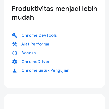
Produktivitas menjadi lebih
mudah
build
Chrome DevTools
construction
Alat Performa
data_object
Boneka
settings
ChromeDriver
science
Chrome untuk Pengujian