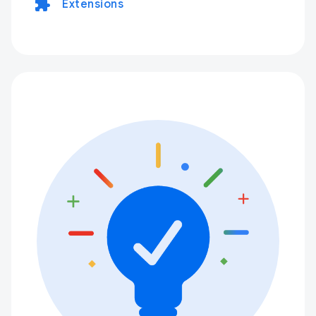
extension
Extensions