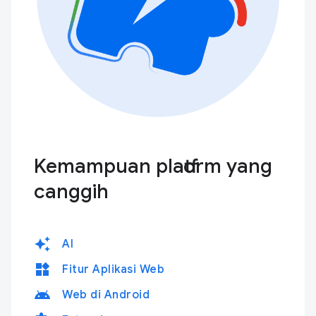
Kemampuan platform yang
canggih
auto_awesome
AI
widgets
Fitur Aplikasi Web
android
Web di Android