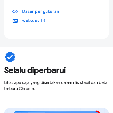
Dasar pengukuran
terminal
open_in_new
web.dev
verified
Selalu diperbarui
Lihat apa saja yang disertakan dalam rilis stabil dan beta
terbaru Chrome.