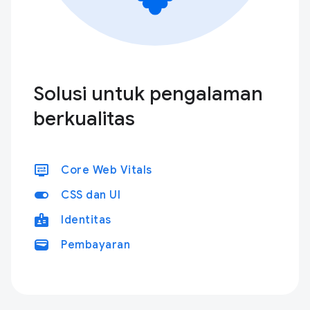
Solusi untuk pengalaman
berkualitas
display_settings
Core Web Vitals
toggle_on
CSS dan UI
badge
Identitas
wallet
Pembayaran