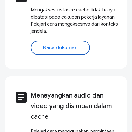
Mengakses instance cache tidak hanya
dibatasi pada cakupan pekerja layanan.
Pelajari cara mengaksesnya dari konteks
jendela.
Baca dokumen
article
Menayangkan audio dan
video yang disimpan dalam
cache
Pelajari cara menggunakan permintaan