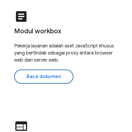
article
Modul workbox
Pekerja layanan adalah aset JavaScript khusus
yang bertindak sebagai proxy antara browser
web dan server web.
Baca dokumen
web