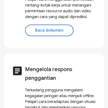
rentang-kotak kerja untuk menangani
permintaan resource audio dan video
dengan cara yang dapat diprediksi.
Baca dokumen
article
Mengelola respons
penggantian
Terkadang pengguna mengalami
kegagalan jaringan atau menjadi offline.
Pelajari cara beradaptasi dengan situasi
tersebut dan memberikan respons