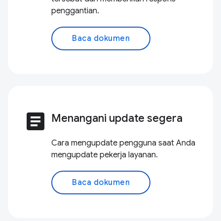
penggantian.
Baca dokumen
article
Menangani update segera
Cara mengupdate pengguna saat Anda
mengupdate pekerja layanan.
Baca dokumen