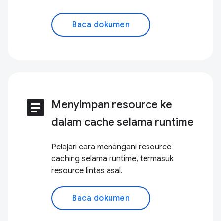
Baca dokumen
article
Menyimpan resource ke
dalam cache selama runtime
Pelajari cara menangani resource
caching selama runtime, termasuk
resource lintas asal.
Baca dokumen