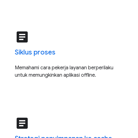
article
Siklus proses
Memahami cara pekerja layanan berperilaku
untuk memungkinkan aplikasi offline.
article