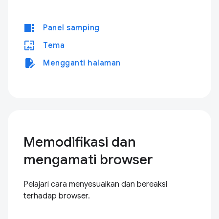
view_sidebar
Panel samping
wallpaper
Tema
edit_document
Mengganti halaman
Memodifikasi dan
mengamati browser
Pelajari cara menyesuaikan dan bereaksi
terhadap browser.