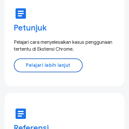
article
Petunjuk
Pelajari cara menyelesaikan kasus penggunaan
tertentu di Ekstensi Chrome.
Pelajari lebih lanjut
article
Referensi