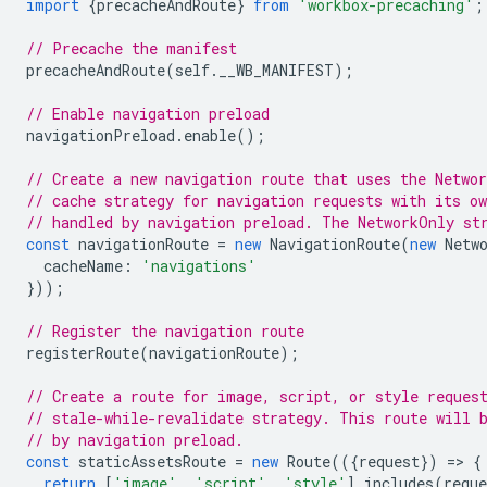
import
{
precacheAndRoute
}
from
'workbox-precaching'
;
// Precache the manifest
precacheAndRoute
(
self
.
__WB_MANIFEST
);
// Enable navigation preload
navigationPreload
.
enable
();
// Create a new navigation route that uses the Networ
// cache strategy for navigation requests with its o
// handled by navigation preload. The NetworkOnly st
const
navigationRoute
=
new
NavigationRoute
(
new
Netw
cacheName
:
'navigations'
}));
// Register the navigation route
registerRoute
(
navigationRoute
);
// Create a route for image, script, or style reques
// stale-while-revalidate strategy. This route will 
// by navigation preload.
const
staticAssetsRoute
=
new
Route
(({
request
})
=
>
{
return
[
'image'
,
'script'
,
'style'
].
includes
(
reque