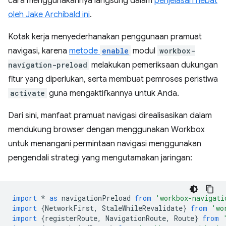
cara menggunakannya langsung dalam
penjelasan hebat
oleh Jake Archibald ini
.
Kotak kerja menyederhanakan penggunaan pramuat
navigasi, karena
metode
enable
modul
workbox-
navigation-preload
melakukan pemeriksaan dukungan
fitur yang diperlukan, serta membuat pemroses peristiwa
activate
guna mengaktifkannya untuk Anda.
Dari sini, manfaat pramuat navigasi direalisasikan dalam
mendukung browser dengan menggunakan Workbox
untuk menangani permintaan navigasi menggunakan
pengendali strategi yang mengutamakan jaringan:
import
*
as
navigationPreload
from
'workbox-navigati
import
{
NetworkFirst
,
StaleWhileRevalidate
}
from
'wo
import
{
registerRoute
,
NavigationRoute
,
Route
}
from