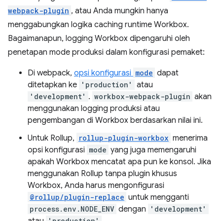
webpack-plugin
, atau Anda mungkin hanya
menggabungkan logika caching runtime Workbox.
Bagaimanapun, logging Workbox dipengaruhi oleh
penetapan mode produksi dalam konfigurasi pemaket:
Di webpack,
opsi konfigurasi
mode
dapat
ditetapkan ke
'production'
atau
'development'
.
workbox-webpack-plugin
akan
menggunakan logging produksi atau
pengembangan di Workbox berdasarkan nilai ini.
Untuk Rollup,
rollup-plugin-workbox
menerima
opsi konfigurasi
mode
yang juga memengaruhi
apakah Workbox mencatat apa pun ke konsol. Jika
menggunakan Rollup tanpa plugin khusus
Workbox, Anda harus mengonfigurasi
@rollup/plugin-replace
untuk mengganti
process.env.NODE_ENV
dengan
'development'
atau
'production'
.