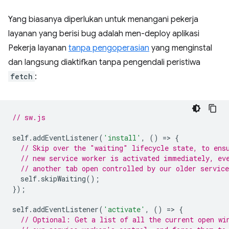
Yang biasanya diperlukan untuk menangani pekerja
layanan yang berisi bug adalah men-deploy aplikasi
Pekerja layanan
tanpa pengoperasian
yang menginstal
dan langsung diaktifkan tanpa pengendali peristiwa
fetch
:
// sw.js
self
.
addEventListener
(
'install'
,
()
=
>
{
// Skip over the "waiting" lifecycle state, to ens
// new service worker is activated immediately, ev
// another tab open controlled by our older service
self
.
skipWaiting
();
});
self
.
addEventListener
(
'activate'
,
()
=
>
{
// Optional: Get a list of all the current open wi