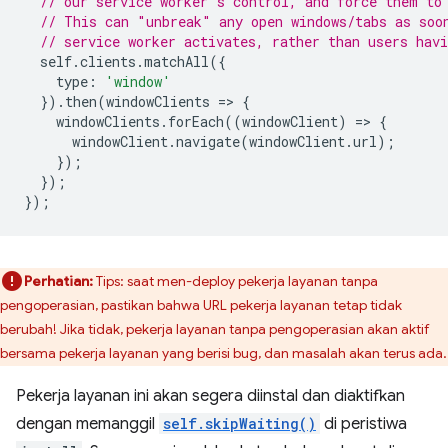
// our service worker's control, and force them to
// This can "unbreak" any open windows/tabs as soo
// service worker activates, rather than users hav
self
.
clients
.
matchAll
({
type
:
'window'
}).
then
(
windowClients
=
>
{
windowClients
.
forEach
((
windowClient
)
=
>
{
windowClient
.
navigate
(
windowClient
.
url
);
});
});
});
Perhatian:
Tips: saat men-deploy pekerja layanan tanpa
pengoperasian, pastikan bahwa URL pekerja layanan tetap tidak
berubah! Jika tidak, pekerja layanan tanpa pengoperasian akan aktif
bersama pekerja layanan yang berisi bug, dan masalah akan terus ada.
Pekerja layanan ini akan segera diinstal dan diaktifkan
dengan memanggil
self.skipWaiting()
di peristiwa